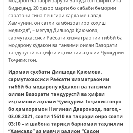
модарон ба таври зарурӣ ба кӯдакон шири сина
бидиҳанд, 20 ҳазор марги бо сабаби бемории
саратони сина пешгирӣ карда мешавад.
Ҳамчунин, он сатҳи камбизоатиро коҳиш
медиҳад”, – мегӯяд Дилшода Қаюмова,
сармутахассиси Раёсати хизматраонии тиббӣ ба
модарону кӯдакон ва танзими оилаи Вазорати
тандурустӣ ва ҳифзи иҷтимоии аҳолии Ҷумҳурии
Тоҷикистон.
Идомаи суҳбати Дилшода Қаюмова,
сармутахассиси Раёсати хизматраонии
тиббӣ ба модарону кӯдакон ва танзими
оилаи Вазорати тандурустӣ ва ҳифзи
иҷтимоии аҳолии Ҷумҳурии Тоҷикистонро
бо ҳамкорамон Нигинаи Давронзод, пагоҳ –
03.08.2021, соати 15610 ва такрори онро соати
03:10 – и шабона тариқи барномаи таҳлилии
“Ҳамсадо” аз мавҷи радиои “Садои