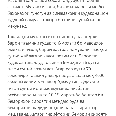
масоили ҳалталаби соҳаи тандурустӣ табдил
ёфтааст. Мутаассифона, баъзе модарони мо бо
баҳонаҳои гуногун аз синамаконии кӯдаконашон
худдорӣ намуда, онҳоро бо шири сунъӣ калон
мекунанд.
Таҳлилҳои мутахассисон нишон додаанд, ки
барои таъмини кӯдак то 6-моҳагӣ бо маводҳои
омехтаи ғизоӣ, барои дастрас намудани ғизоҳои
сунъӣ маблағҳои калон лозим аст. Барои як
кӯдак аз таваллуд то синни 6-моҳагӣ 56 қуттӣ
ғизои сунъӣ лозим аст. Агар ҳар қуттӣ 70
сомониро ташкил диҳад, пас дар шаш моҳ 4000
сомонӣ лозим мешавад. Ҳамчунин, кӯдакони
ғизои сунъӣ истеъмолкунанда нисбатан
осебпазиранд ва то 10-15 маротиба бештар ба
бемориҳои сироятии меъдаю рӯда ва
бемориҳои шадиди роҳҳои нафас гирифтор
мешаванд. Хатари гирифтории бемории сироятӣ