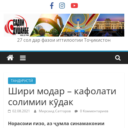
Skip
to
content
27 сол дар фазои иттилоотии Тоҷикистон
ТАНДУРУСТӢ
Шири модар – кафолати
солимии кӯдак
02.08.2021
Мирсаид Сатторов
0 Комментариев
Норасоии ғизо, аз ҷумла синамаконии