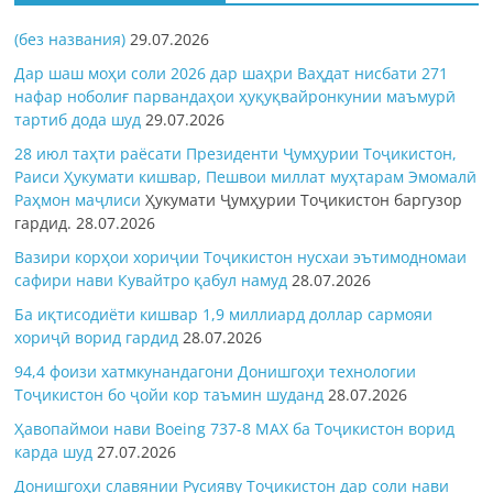
(без названия)
29.07.2026
Дар шаш моҳи соли 2026 дар шаҳри Ваҳдат нисбати 271
нафар ноболиғ парвандаҳои ҳуқуқвайронкунии маъмурӣ
тартиб дода шуд
29.07.2026
28 июл таҳти раёсати Президенти Ҷумҳурии Тоҷикистон,
Раиси Ҳукумати кишвар, Пешвои миллат муҳтарам Эмомалӣ
Раҳмон
маҷлиси
Ҳукумати Ҷумҳурии Тоҷикистон баргузор
гардид.
28.07.2026
Вазири корҳои хориҷии Тоҷикистон нусхаи эътимодномаи
сафири нави Кувайтро қабул намуд
28.07.2026
Ба иқтисодиёти кишвар 1,9 миллиард доллар сармояи
хориҷӣ ворид гардид
28.07.2026
94,4 фоизи хатмкунандагони Донишгоҳи технологии
Тоҷикистон бо ҷойи кор таъмин шуданд
28.07.2026
Ҳавопаймои нави Boeing 737-8 MAX ба Тоҷикистон ворид
карда шуд
27.07.2026
Донишгоҳи славянии Русияву Тоҷикистон дар соли нави