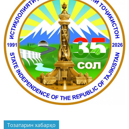
Тозатарин хабарҳо