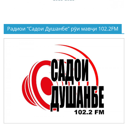
Радиои “Садои Душанбе” рӯи мавҷи 102.2FM