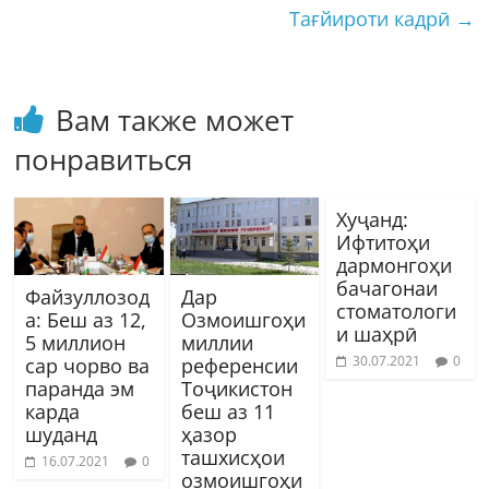
Тағйироти кадрӣ
→
Вам также может
понравиться
Хуҷанд:
Ифтитоҳи
дармонгоҳи
бачагонаи
Файзуллозод
Дар
стоматологи
а: Беш аз 12,
Озмоишгоҳи
и шаҳрӣ
5 миллион
миллии
30.07.2021
0
сар чорво ва
референсии
паранда эм
Тоҷикистон
карда
беш аз 11
шуданд
ҳазор
ташхисҳои
16.07.2021
0
озмоишгоҳи