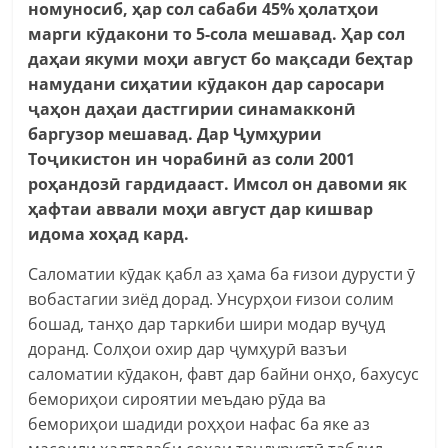
номуносиб, ҳар сол сабаби 45% ҳолатҳои
марги кӯдакони то 5-сола мешавад. Ҳар сол
даҳаи якуми моҳи август бо мақсади беҳтар
намудани сиҳатии кӯдакон дар саросари
ҷаҳон даҳаи дастгирии синамакконӣ
баргузор мешавад.
Дар Ҷумҳурии
Тоҷикистон ин чорабинӣ аз соли 2001
роҳандозӣ гардидааст. Имсол он
давоми як
ҳафтаи аввали моҳи август дар кишвар
идома хоҳад кард.
Саломатии кӯдак қабл аз ҳама ба ғизои дурусти ӯ
вобастагии зиёд дорад. Унсурҳои ғизои солим
бошад, танҳо дар таркиби шири модар вуҷуд
доранд. Солҳои охир дар ҷумҳурӣ вазъи
саломатии кӯдакон, фавт дар байни онҳо, бахусус
бемориҳои сироятии меъдаю рӯда ва
бемориҳои шадиди роҳҳои нафас ба яке аз