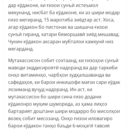
дар кӯдаконе, ки ғизои сунъӣ истеъмол
мекунанд, нисбат ба кӯдаконе, ки аз шири модар
ғизо мегиранд, 15 маротиба зиёдтар аст. Хоса,
агар кӯдакон бо пистонак ва шишача ғизои
сунъӣ гиранд, хатари беморшавӣ зиёд мешавад.
Чунин кӯдакон аксаран мубталои камхунӣ низ
мегарданд.
Мутахассисон собит сохтаанд, ки ғизоҳои сунъӣ
маводи зиддисироятӣ надоранд ва дар таркиби
онҳо витаминҳо, чарбҳои зудҳалшаванда ва
сафедаҳое, ки барои инкишофи мағзи сари кӯдак
лозиманд вуҷуд надоранд. Ин аст, ки
мутахассисон бо шири сина ғизо додани
кӯдаконро муҳим шуморида, аз ҳама лиҳоз
бартарият доштани шири модарро бо мисолҳои
возеҳ собит месозанд. Онҳо ғизои иловагиро
барои кӯдакон танҳо баъди 6-моҳагӣ тавсия