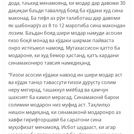
дода, таъкид менамоянд, ки модар дар давоми 30
дақиқаи баъди таваллуд бояд ба кӯдаки худ сина
маконад. Ба тифл аз рӯи талаботаш дар давоми
як шабонарӯз аз 8 то 12 маротиба сина макондан
лозим. Баъдан бояд шири модар намуди асосии
ғизо боқӣ монад ва кӯдаки ширмак пайваста
онро истеъмол намояд. Мутахассисон ҳатто ба
модароне, ки худ бемор ҳастанд, қатъ кардани
синамакониро тавсия намедиҳанд.
“Ғизои асосии кӯдаки навзод ин шири модар аст
ва кӯдак танҳо тавассути ғизои дурусту солим
неру мегирад, ташаккул меёбад ва ҳамчун
шахсият ба камол мерасад. Синамаконӣ барои
солимии модарон низ муфид аст. Таҳлилҳо
нишон медиҳанд, ки синамаконӣ модаронро аз
хавфи гирифторшавӣ ба саратони сина
муҳофизат менамояд. Исбот шудааст, ки агар