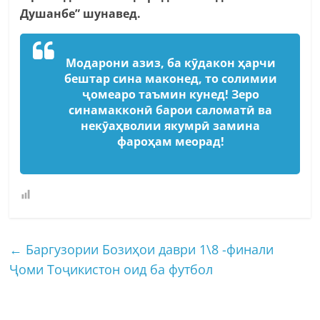
Душанбе” шунавед.
Модарони азиз, ба кӯдакон ҳарчи
бештар сина маконед, то солимии
ҷомеаро таъмин кунед! Зеро
синамакконӣ барои саломатӣ ва
некӯаҳволии якумрӣ замина
фароҳам меорад!
←
Баргузории Бозиҳои даври 1\8 -финали
Ҷоми Тоҷикистон оид ба футбол