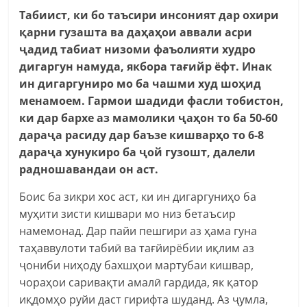
Табиист, ки бо таъсири инсоният дар охири
қарни гузашта ва даҳаҳои аввали асри
ҷадид табиат низоми фаъолияти худро
дигаргун намуда, якбора тағийр ёфт. Инак
ин дигаргуниро мо ба чашми худ шоҳид
менамоем. Гармои шадиди фасли тобистон,
ки дар бархе аз мамолики ҷаҳон то ба 50-60
дараҷа расиду дар баъзе кишварҳо то 6-8
дараҷа хунукиро ба ҷой гузошт, далели
радношавандаи он аст.
Боис ба зикри хос аст, ки ин дигаргуниҳо ба
муҳити зисти кишвари мо низ бетаъсир
намемонад. Дар пайи пешгири аз ҳама гуна
таҳаввулоти табиӣ ва тағйирёбии иқлим аз
ҷониби ниҳоду бахшҳои мартубаи кишвар,
чораҳои саривақти амалӣ гардида, як қатор
иқдомҳо руйи даст гирифта шуданд. Аз ҷумла,