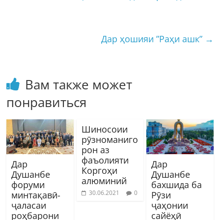
Дар ҳошияи ”Раҳи ашк”
→
Вам также может
понравиться
Шиносоии
рӯзноманиго
рон аз
фаъолияти
Дар
Дар
Коргоҳи
Душанбе
Душанбе
алюминий
форуми
бахшида ба
30.06.2021
0
минтақавӣ-
Рӯзи
ҷаласаи
ҷаҳонии
роҳбарони
сайёҳӣ