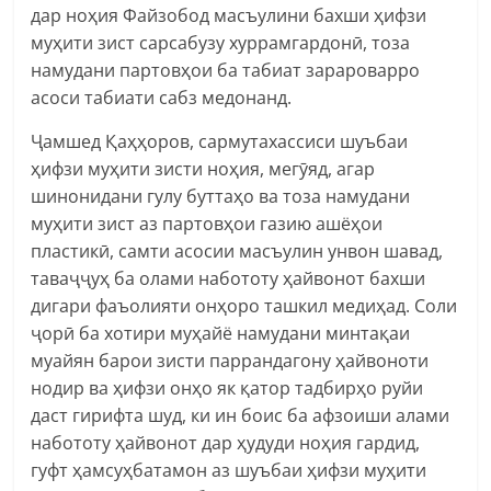
дар ноҳия Файзобод масъулини бахши ҳифзи
муҳити зист сарсабузу хуррамгардонӣ, тоза
намудани партовҳои ба табиат зарароварро
асоси табиати сабз медонанд.
Ҷамшед Қаҳҳоров, сармутахассиси шуъбаи
ҳифзи муҳити зисти ноҳия, мегӯяд, агар
шинонидани гулу буттаҳо ва тоза намудани
муҳити зист аз партовҳои газию ашёҳои
пластикӣ, самти асосии масъулин унвон шавад,
таваҷҷуҳ ба олами набототу ҳайвонот бахши
дигари фаъолияти онҳоро ташкил медиҳад. Соли
ҷорӣ ба хотири муҳайё намудани минтақаи
муайян барои зисти паррандагону ҳайвоноти
нодир ва ҳифзи онҳо як қатор тадбирҳо руйи
даст гирифта шуд, ки ин боис ба афзоиши алами
набототу ҳайвонот дар ҳудуди ноҳия гардид,
гуфт ҳамсуҳбатамон аз шуъбаи ҳифзи муҳити