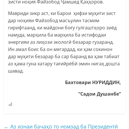
зисти ноҳия Файзобод Ҷамшед Қаҳҳоров.
Мавриди зикр аст, ки барои ҳифзи муҳити зист
дар ноҳияи Файзобод масъулин тасмим
гирифтаанд, ки майдони боғу гулгаштҳоро зиёд
намуда, марҳила ба марҳила ба истифодаи
энергияи аз лиҳози экологӣ безарар гузаранд.
Ин амал боис ба он мегардад, ки ҳам сокинон
дар муҳити безарар ба сар баранд ва ҳам табиат
аз ҳама гуна хатару тағийрёбӣ эмин нигаҳ дошта
шавад.
Бахтовари НУРИДДИН,
“Садои Душанбе”
←
Аз хонаи бачаҳо то номзад ба Президентӣ