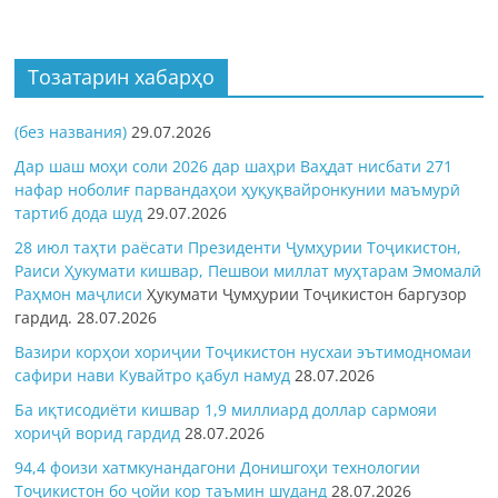
Тозатарин хабарҳо
(без названия)
29.07.2026
Дар шаш моҳи соли 2026 дар шаҳри Ваҳдат нисбати 271
нафар ноболиғ парвандаҳои ҳуқуқвайронкунии маъмурӣ
тартиб дода шуд
29.07.2026
28 июл таҳти раёсати Президенти Ҷумҳурии Тоҷикистон,
Раиси Ҳукумати кишвар, Пешвои миллат муҳтарам Эмомалӣ
Раҳмон
маҷлиси
Ҳукумати Ҷумҳурии Тоҷикистон баргузор
гардид.
28.07.2026
Вазири корҳои хориҷии Тоҷикистон нусхаи эътимодномаи
сафири нави Кувайтро қабул намуд
28.07.2026
Ба иқтисодиёти кишвар 1,9 миллиард доллар сармояи
хориҷӣ ворид гардид
28.07.2026
94,4 фоизи хатмкунандагони Донишгоҳи технологии
Тоҷикистон бо ҷойи кор таъмин шуданд
28.07.2026