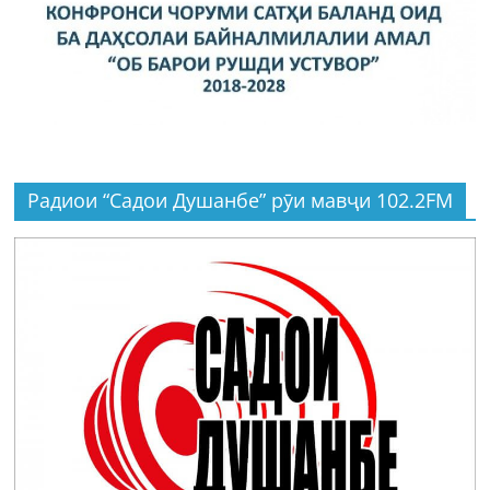
Радиои “Садои Душанбе” рӯи мавҷи 102.2FM