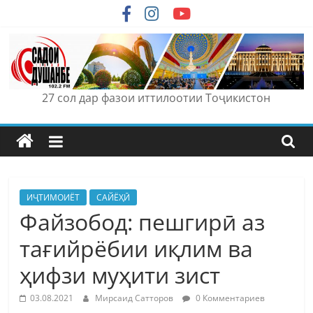
Skip
to
content
27 сол дар фазои иттилоотии Тоҷикистон
ИҶТИМОИЁТ
САЙЁҲӢ
Файзобод: пешгирӣ аз
тағийрёбии иқлим ва
ҳифзи муҳити зист
03.08.2021
Мирсаид Сатторов
0 Комментариев