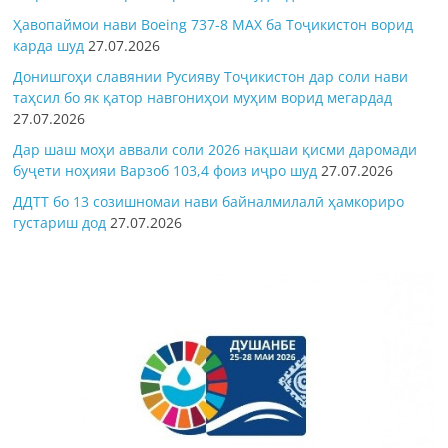
Ҳавопаймои нави Boeing 737-8 MAX ба Тоҷикистон ворид
карда шуд
27.07.2026
Донишгоҳи славянии Русияву Тоҷикистон дар соли нави
таҳсил бо як қатор навгониҳои муҳим ворид мегардад
27.07.2026
Дар шаш моҳи аввали соли 2026 нақшаи қисми даромади
буҷети ноҳияи Варзоб 103,4 фоиз иҷро шуд
27.07.2026
ДДТТ бо 13 созишномаи нави байналмилалӣ ҳамкориро
густариш дод
27.07.2026