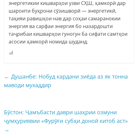
энергетикии кишварҳои узви СҲШ, ҳамкорӣ дар
шароити буҳрони сӯзишворӣ — энергетикӣ,
таҳияи равишҳои нав дар соҳаи самаранокии
энергия ва сарфаи энергия бо назардошти
таҷрибаи кишварҳои гуногун ба сифати самтҳои
асосии ҳамкорӣ номида шуданд.
←
Душанбе: Нобуд кардани зиёда аз як тонна
маводи мухаддир
Бӯстон: Ҷамъбасти даври шаҳрии озмуни
ҷумҳуриявии «Фурӯғи субҳи доноӣ китоб аст»
→