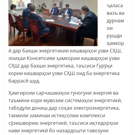
ҷаласа
вазъ ва
дурнам
ои
рушди
ҳамкор
ӣ дар бахши энергетикии кишварҳои узви СҲШ,
лоиҳаи Консепсияи ҳамкории кишварҳои узви
СҲШ дар бахши энергетика, таъсиси Гурӯҳи
кории кишварҳои узви СҲШ оид ба энергетика
баррасӣ шуд.
Ҳамгироии сарчашмаҳои гуногуни энергия ва
таъмини кори мувозии системаҳои энергетикӣ,
табодули дониш дар соҳаи электроэнергетика,
такмили заминаи истеҳсолии комплекси
сӯзишворию энергетикӣ, таъсиси иқтидорҳои
нави энергетикӣ бо назардошти тавозуни