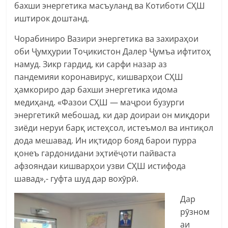
бахши энергетика масъуланд ва Котиботи СҲШ
иштирок доштанд.
Чорабиниро Вазири энергетика ва захираҳои
оби Ҷумҳурии Тоҷикистон Далер Ҷумъа ифтитоҳ
намуд. Зикр гардид, ки сарфи назар аз
пандемияи коронавирус, кишварҳои СҲШ
ҳамкориро дар бахши энергетика идома
медиҳанд. «Фазои СҲШ — маҷрои бузурги
энергетикӣ мебошад, ки дар доираи он миқдори
зиёди неруи барқ истеҳсол, истеъмол ва интиқол
дода мешавад. Ин иқтидор бояд барои пурра
қонеъ гардонидани эҳтиёҷоти пайваста
афзояндаи кишварҳои узви СҲШ истифода
шавад»,- гуфта шуд дар вохӯрӣ.
Дар
рӯзном
аи