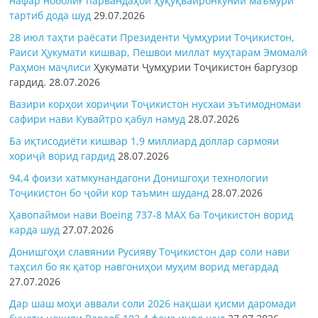
нафар ноболиғ парвандаҳои ҳуқуқвайронкунии маъмурӣ
тартиб дода шуд
29.07.2026
28 июл таҳти раёсати Президенти Ҷумҳурии Тоҷикистон,
Раиси Ҳукумати кишвар, Пешвои миллат муҳтарам Эмомалӣ
Раҳмон
маҷлиси
Ҳукумати Ҷумҳурии Тоҷикистон баргузор
гардид.
28.07.2026
Вазири корҳои хориҷии Тоҷикистон нусхаи эътимодномаи
сафири нави Кувайтро қабул намуд
28.07.2026
Ба иқтисодиёти кишвар 1,9 миллиард доллар сармояи
хориҷӣ ворид гардид
28.07.2026
94,4 фоизи хатмкунандагони Донишгоҳи технологии
Тоҷикистон бо ҷойи кор таъмин шуданд
28.07.2026
Ҳавопаймои нави Boeing 737-8 MAX ба Тоҷикистон ворид
карда шуд
27.07.2026
Донишгоҳи славянии Русияву Тоҷикистон дар соли нави
таҳсил бо як қатор навгониҳои муҳим ворид мегардад
27.07.2026
Дар шаш моҳи аввали соли 2026 нақшаи қисми даромади