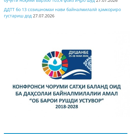
буҷети ноҳияи Варзоб 103,4 фоиз иҷро шуд
27.07.2026
ДДТТ бо 13 созишномаи нави байналмилалӣ ҳамкориро
густариш дод
27.07.2026