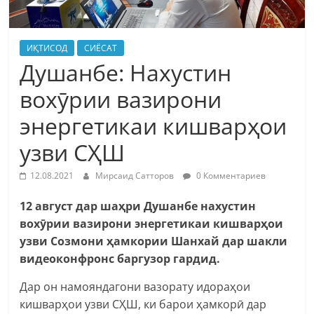
ИҚТИСОД
СИЁСАТ
Душанбе: Нахустин
вохӯрии вазирони
энергетикаи кишварҳои
узви СҲШ
12.08.2021
Мирсаид Сатторов
0 Комментариев
12 август дар шаҳри Душанбе нахустин
вохӯрии вазирони энергетикаи кишварҳои
узви Созмони ҳамкории Шанхай дар шакли
видеоконфронс баргузор гардид.
Дар он намояндагони вазорату идораҳои
кишварҳои узви СҲШ, ки барои ҳамкорӣ дар