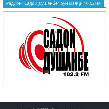
Радиои “Садои Душанбе” рӯи мавҷи 102.2FM