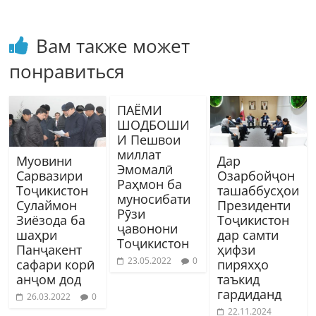
Вам также может
понравиться
ПАЁМИ
ШОДБОШИ
И Пешвои
миллат
Муовини
Дар
Эмомалӣ
Сарвазири
Озарбойҷон
Раҳмон ба
Тоҷикистон
ташаббусҳои
муносибати
Сулаймон
Президенти
Рӯзи
Зиёзода ба
Тоҷикистон
ҷавонони
шаҳри
дар самти
Тоҷикистон
Панҷакент
ҳифзи
23.05.2022
0
сафари корӣ
пиряхҳо
анҷом дод
таъкид
гардиданд
26.03.2022
0
22.11.2024