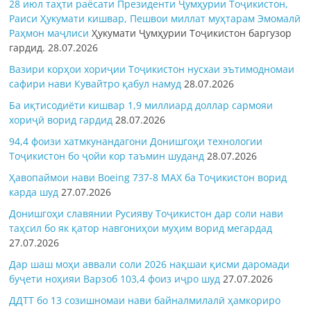
28 июл таҳти раёсати Президенти Ҷумҳурии Тоҷикистон,
Раиси Ҳукумати кишвар, Пешвои миллат муҳтарам Эмомалӣ
Раҳмон
маҷлиси
Ҳукумати Ҷумҳурии Тоҷикистон баргузор
гардид.
28.07.2026
Вазири корҳои хориҷии Тоҷикистон нусхаи эътимодномаи
сафири нави Кувайтро қабул намуд
28.07.2026
Ба иқтисодиёти кишвар 1,9 миллиард доллар сармояи
хориҷӣ ворид гардид
28.07.2026
94,4 фоизи хатмкунандагони Донишгоҳи технологии
Тоҷикистон бо ҷойи кор таъмин шуданд
28.07.2026
Ҳавопаймои нави Boeing 737-8 MAX ба Тоҷикистон ворид
карда шуд
27.07.2026
Донишгоҳи славянии Русияву Тоҷикистон дар соли нави
таҳсил бо як қатор навгониҳои муҳим ворид мегардад
27.07.2026
Дар шаш моҳи аввали соли 2026 нақшаи қисми даромади
буҷети ноҳияи Варзоб 103,4 фоиз иҷро шуд
27.07.2026
ДДТТ бо 13 созишномаи нави байналмилалӣ ҳамкориро