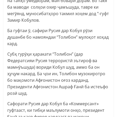
на танҳо умедворам, ман боварӣ дорам. Бо такя
ба маводи солҳои охир ҷамъшуда, тавре ки
мегӯянд, муносибатҳоро такмил хоҳем дод ”-гуфт
Замир Кобулов.
Ба гуфтаи ӯ, сафири Русия дар Кобул рӯзи
душанбе бо намояндаи “Толибон” мулоқот хоҳад
кард.
Субҳ гурӯҳи ҳаракати “Толибон” (дар
Федератсияи Русия террористӣ эътироф ва
мамнӯъшуда) вориди Кобул шуд, аммо ба он
ҳуҷум накард. Ба ҷои ин, Толибон музокиротро
бо мақомоти Афғонистон оғоз карданд.
Президенти Афғонистон Ашраф Ғанӣ ба истеъфо
розӣ шуд.
Сафорати Русия дар Кобул ба «Коммерсант»
гуфтааст, ки тибқи маълумоти онҳо, президент
Ғанӣ аз қаср фирор кардааст ва макони