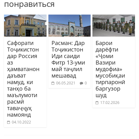
понравиться
Сафорати
Расман: Дар
Барои
Тоҷикистон
Тоҷикистон
дарёфти
дар Россия
Иди саиди
«Ҷоми
аз
Фитр 13-уми
Вазири
ҳамватанон
май таҷлил
мудофиа»
даъват
мешавад
мусобиқаи
намуд, ки
тирпаронӣ
06.05.2021
0
танҳо ба
баргузор
маълумоти
шуд
расмӣ
17.02.2026
таваҷҷуҳ
намоянд
04.10.2022