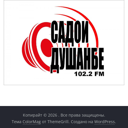
Копирайт © 2026
. Все права защищены.
Тема
ColorMag
от ThemeGrill. Создано на
WordPress
.