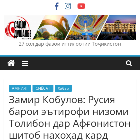
Skip
to
content
27 сол дар фазои иттилоотии Тоҷикистон
АМНИЯТ
СИЁСАТ
Хабар
Замир Кобулов: Русия
барои эътирофи низоми
Толибон дар Афғонистон
шитоб нахоҳад кард