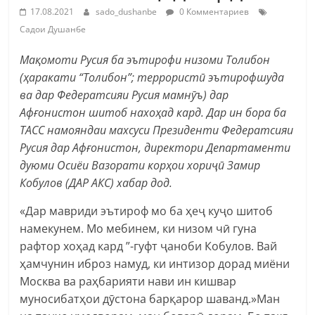
17.08.2021
sado_dushanbe
0 Комментариев
Садои Душанбе
Мақомоти Русия ба эътирофи низоми Толибон
(ҳаракати “Толибон”; террористӣ эътирофшуда
ва дар Федератсияи Русия мамнӯъ) дар
Афғонистон шитоб нахоҳад кард. Дар ин бора ба
ТАСС намояндаи махсуси Президенти Федератсияи
Русия дар Афғонистон, директори Департаменти
дуюми Осиёи Вазорати корҳои хориҷӣ Замир
Кобулов (ДАР АКС) хабар дод.
«Дар мавриди эътироф мо ба ҳеҷ куҷо шитоб
намекунем. Мо мебинем, ки низом чӣ гуна
рафтор хоҳад кард ”-гуфт ҷаноби Кобулов. Вай
ҳамчунин иброз намуд, ки интизор дорад миёни
Москва ва раҳбарияти нави ин кишвар
муносибатҳои дӯстона барқарор шаванд.»Ман