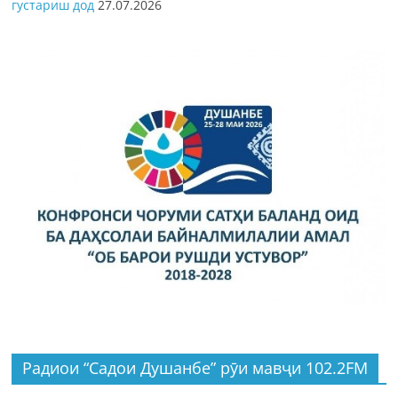
густариш дод
27.07.2026
Радиои “Садои Душанбе” рӯи мавҷи 102.2FM