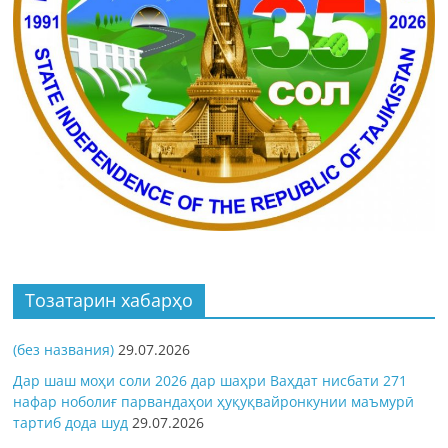
Тозатарин хабарҳо
(без названия)
29.07.2026
Дар шаш моҳи соли 2026 дар шаҳри Ваҳдат нисбати 271
нафар ноболиғ парвандаҳои ҳуқуқвайронкунии маъмурӣ
тартиб дода шуд
29.07.2026