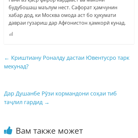
будубошаш маълум нест. Сафорат ҳамчунин
хабар дод, ки Москва омода аст бо ҳукумати
давраи гузариш дар Афғонистон ҳамкорӣ кунад.
←
Криштиану Роналду дастаи Ювентусро тарк
мекунад?
Дар Душанбе Рӯзи кормандони соҳаи тиб
таҷлил гардид
→
Вам также может