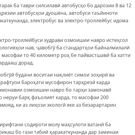
арак ба таври силсилавӣ автобусҳо бо дарозии 8 ва 12
рҳрезии автобусҳои дуошёна, автобуси таъйиноти
акаткунанда, электробус ва электро-троллейбус идома
ектро-троллейбуси худрави озмоишии навро истеҳсол
нологияҳои нав, ҷавобгӯ ба стандартҳои байналмилалӣ
 масофаи то 40 километр роҳ бе пайвастшавӣ ба хатти
ардааш дорад.
обгӯй будани воситаи нақлиёт симои зоҳирӣ ва
 рафтуои бароҳати мусофирон тарҳрезӣ карда
замонавии озмоишии навро бо тарҳи замонавӣ
о неруи барқ фаъолият карда, то масофаи 200
мояд, ки аз лиҳози экологӣ яке аз безарартарин
гирифтани содироти молу маҳсулоти ватанӣ ба
рикаш бо гази табиӣ ҳаракаткунанда дар заминаи