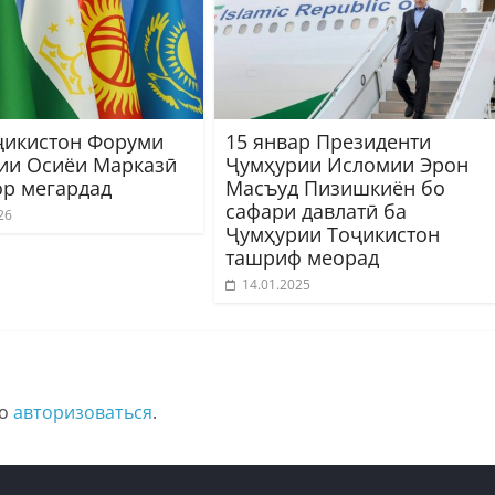
ҷикистон Форуми
15 январ Президенти
ии Осиёи Марказӣ
Ҷумҳурии Исломии Эрон
ор мегардад
Масъуд Пизишкиён бо
сафари давлатӣ ба
26
Ҷумҳурии Тоҷикистон
ташриф меорад
14.01.2025
мо
авторизоваться
.