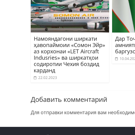
Намояндагони ширкати
Дар То
ҳавопаймоии «Сомон Эйр»
амният
аз корхонаи «LET Aircraft
баргуз
Indusries» ва ширкатҳои
10.04.20
содиротии Чехия боздид
карданд
22.02.2023
Добавить комментарий
Для отправки комментария вам необходи