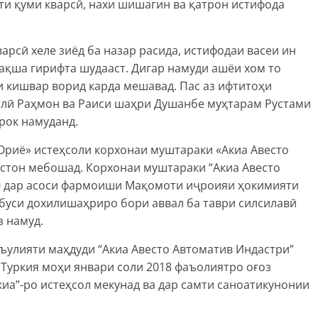
ти қуми кварсӣ, нахи шишагин ва қатрон истифода
арсӣ хеле зиёд ба назар расида, истифодаи васеи ин
ақша гирифта шудааст. Дигар намуди ашёи хом то
 кишвар ворид карда мешавад. Пас аз ифтитоҳи
лӣ Раҳмон ва Раиси шаҳри Душанбе муҳтарам Рустами
рок намуданд.
Ориё» истеҳсоли корхонаи муштараки «Акиа Авесто
стон мебошад. Корхонаи муштараки “Акиа Авесто
20 дар асоси фармоиши Мақомоти иҷроияи ҳокимияти
буси дохилишаҳриро бори аввал ба таври силсилавӣ
з намуд.
ъулияти маҳдуди “Акиа Авесто Автоматив Индастри”
Туркия моҳи январи соли 2018 фаъолиятро оғоз
киа”-ро истеҳсол мекунад ва дар самти саноатикунонии