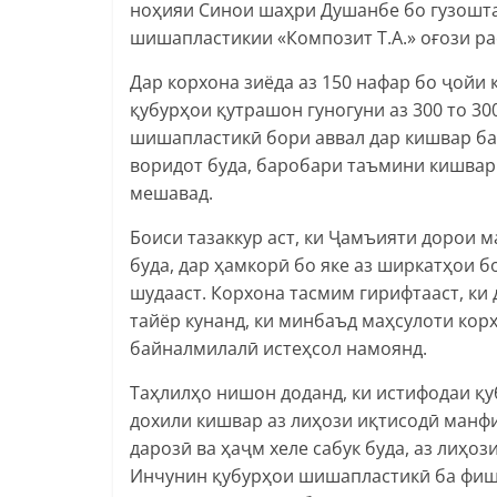
ноҳияи Синои шаҳри Душанбе бо гузошта
шишапластикии «Композит Т.А.» оғози ра
Дар корхона зиёда аз 150 нафар бо ҷойи 
қубурҳои қутрашон гуногуни аз 300 то 3
шишапластикӣ бори аввал дар кишвар ба
воридот буда, баробари таъмини кишвар 
мешавад.
Боиси тазаккур аст, ки Ҷамъияти дорои 
буда, дар ҳамкорӣ бо яке аз ширкатҳои 
шудааст. Корхона тасмим гирифтааст, ки
тайёр кунанд, ки минбаъд маҳсулоти кор
байналмилалӣ истеҳсол намоянд.
Таҳлилҳо нишон доданд, ки истифодаи қ
дохили кишвар аз лиҳози иқтисодӣ манф
дарозӣ ва ҳаҷм хеле сабук буда, аз лиҳоз
Инчунин қубурҳои шишапластикӣ ба фиш