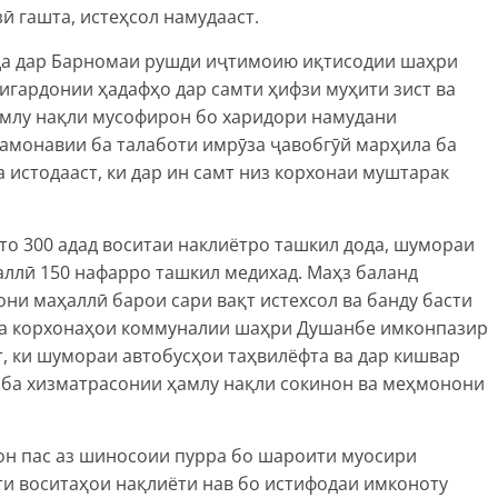
 гашта, истеҳсол намудааст.
да дар Барномаи рушди иҷтимоию иқтисодии шаҳри
игардонии ҳадафҳо дар самти ҳифзи муҳити зист ва
млу нақли мусофирон бо харидори намудани
замонавии ба талаботи имрӯза ҷавобгӯй марҳила ба
 истодааст, ки дар ин самт низ корхонаи муштарак
 то 300 адад воситаи наклиётро ташкил дода, шумораи
аллӣ 150 нафарро ташкил медихад. Маҳз баланд
ни маҳаллӣ барои сари вақт истехсол ва банду басти
 ба корхонаҳои коммуналии шаҳри Душанбе имконпазир
т, ки шумораи автобусҳои таҳвилёфта ва дар кишвар
т ба хизматрасонии ҳамлу нақли сокинон ва меҳмонони
н пас аз шиносоии пурра бо шароити муосири
и воситаҳои нақлиёти нав бо истифодаи имконоту