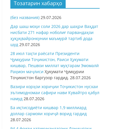
Тозатарин хабарҳо
(без названия)
29.07.2026
Дар шаш моҳи соли 2026 дар шаҳри Ваҳдат
нисбати 271 нафар ноболиғ парвандаҳои
ҳуқуқвайронкунии маъмурӣ тартиб дода
шуд
29.07.2026
28 июл таҳти раёсати Президенти
Ҷумҳурии Тоҷикистон, Раиси Ҳукумати
кишвар, Пешвои миллат муҳтарам Эмомалӣ
Раҳмон
маҷлиси
Ҳукумати Ҷумҳурии
Тоҷикистон баргузор гардид.
28.07.2026
Вазири корҳои хориҷии Тоҷикистон нусхаи
эътимодномаи сафири нави Кувайтро қабул
намуд
28.07.2026
Ба иқтисодиёти кишвар 1,9 миллиард
доллар сармояи хориҷӣ ворид гардид
28.07.2026
94,4 фоизи хатмкунандагони Донишгоҳи