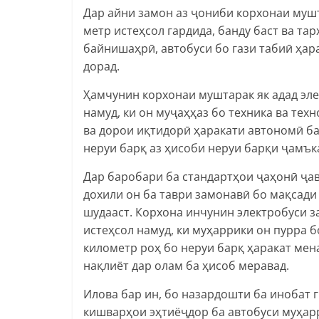
Дар айни замон аз ҷониби корхонаи мушт
метр истеҳсол гардида, банду баст ва та
байнишаҳрӣ, автобуси бо гази табиӣ ҳар
дорад.
Ҳамчунин корхонаи муштарак як адад эл
намуд, ки он муҷаҳҳаз бо техника ва тех
ва дорои иқтидорӣ ҳаракати автономӣ ба
неруи барқ аз ҳисоби неруи барқи ҷамък
Дар баробари ба стандартҳои ҷаҳонӣ ҷав
дохили он ба таври замонавӣ бо мақсади
шудааст. Корхона инчунин электробуси 
истеҳсол намуд, ки муҳаррики он пурра б
километр роҳ бо неруи барқ ҳаракат мена
нақлиёт дар олам ба ҳисоб меравад.
Илова бар ин, бо назардошти ба инобат 
кишварҳои эҳтиёҷдор ба автобуси муҳар