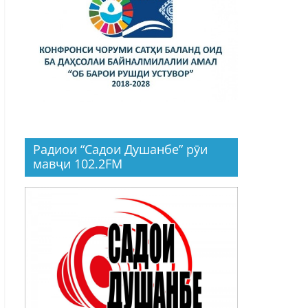
Радиои “Садои Душанбе” рӯи
мавҷи 102.2FM