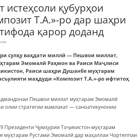
 истеҳсоли қубурҳои
позит Т.А.»-ро дар шаҳри
тифода қарор доданд
иев
ори сулҳу ваҳдати миллӣ — Пешвои миллат,
ҳтарам Эмомалӣ Раҳмон ва Раиси Маҷлиси
икистон, Раиси шаҳри Душанбе муҳтарам
съулияти маҳдуди «Композит Т.А.»-ро ифтитоҳ
ирадмандонаи Пешвои миллат муҳтарам Эмомалӣ
ои олии стратегии мамлакат — саноатикунонии
019 Президенти Ҷумҳурии Тоҷикистон муҳтарам
е муҳтарам Рустами Эмомалӣ дар маҳаллаи Чортеппаи