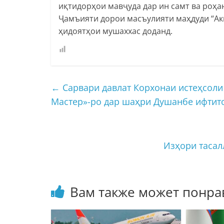
иқтидорҳои мавҷуда дар ин самт ва роҳ
Ҷамъияти дорои масъулияти маҳдуди “Аки
ҳидоятҳои мушаххас доданд.
←
Сарвари давлат Корхонаи истеҳсоли
Мастер»-ро дар шаҳри Душанбе ифтит
Изҳори таса
Вам также может понра