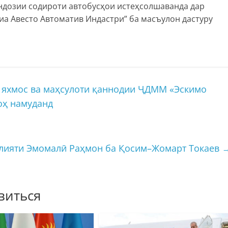
андозии содироти автобусҳои истеҳсолшаванда дар
а Авесто Автоматив Индастри” ба масъулон дастуру
 яхмос ва маҳсулоти қаннодии ҶДММ «Эскимо
оҳ намуданд
ллияти Эмомалӣ Раҳмон ба Қосим–Жомарт Токаев
виться