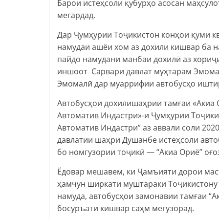
Барои истеҳсоли қубурҳо асосан маҳсуло
мегардад.
Дар Ҷумҳурии Тоҷикистон конҳои қуми кв
намудаи ашёи хом аз дохили кишвар ба н
пайдо намудани манбаи дохилӣ аз хориҷи
иншоот Сарвари давлат муҳтарам Эмома
Эмомалӣ дар муаррифии автобусҳо ишти
Автобусҳои дохилишаҳрии тамғаи «Акиа 
Автоматив Индастри»-и Ҷумҳурии Тоҷики
Автоматив Индастри” аз аввали соли 20
давлатии шаҳри Душанбе истеҳсоли авто
бо номгузории тоҷикӣ — “Акиа Ориё” оғо
Ёдовар мешавем, ки Ҷамъияти дорои мас
ҳамчун ширкати муштараки Тоҷикистону 
намуда, автобусҳои замонавии тамғаи “А
босуръати кишвар саҳм мегузорад.