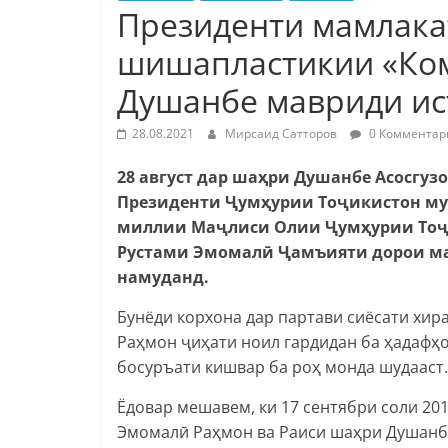
Президенти мамлакат
шишапластикии «Ком
Душанбе мавриди ис
28.08.2021
Мирсаид Сатторов
0 Комментар
28 август дар шаҳри Душанбе Асосгуз
Президенти Ҷумҳурии Тоҷикистон му
миллии Маҷлиси Олии Ҷумҳурии Тоҷ
Рустами Эмомалӣ Ҷамъияти дорои ма
намуданд.
Бунёди корхона дар партави сиёсати х
Раҳмон ҷиҳати ноил гардидан ба ҳадафҳ
босуръати кишвар ба роҳ монда шудааст.
Ёдовар мешавем, ки 17 сентябри соли 2
Эмомалӣ Раҳмон ва Раиси шаҳри Душанб