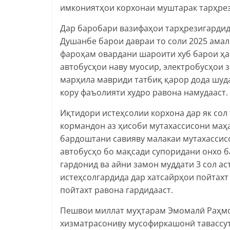
имкониятҳои корхонаи муштарак тарҳрезӣ
Дар баробари вазифаҳои тарҳрезигарди
Душанбе барои давраи то соли 2025 амал
фароҳам овардани шароити хуб барои ҳа
автобусҳои наву муосир, электробусҳои 
марҳила мавриди татбиқ қарор дода шуда
кору фаъолияти худро равона намудааст.
Иқтидори истеҳсолии корхона дар як сол
кормандон аз ҳисоби мутахассисони маҳ
бардоштани савияву малакаи мутахассисо
автобусҳо бо мақсади супоридани онхо
гардонид ва айни замон муддати 3 сол ас
истеҳсолгардида дар хатсайрҳои пойтах
пойтахт равона гардидааст.
Пешвои миллат муҳтарам Эмомалӣ Раҳмо
хизматрасониву мусофиркашонӣ тавассут