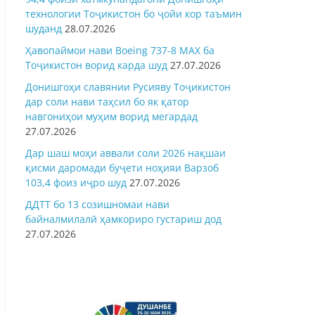
технологии Тоҷикистон бо ҷойи кор таъмин
шуданд
28.07.2026
Ҳавопаймои нави Boeing 737-8 MAX ба
Тоҷикистон ворид карда шуд
27.07.2026
Донишгоҳи славянии Русияву Тоҷикистон
дар соли нави таҳсил бо як қатор
навгониҳои муҳим ворид мегардад
27.07.2026
Дар шаш моҳи аввали соли 2026 нақшаи
қисми даромади буҷети ноҳияи Варзоб
103,4 фоиз иҷро шуд
27.07.2026
ДДТТ бо 13 созишномаи нави
байналмилалӣ ҳамкориро густариш дод
27.07.2026