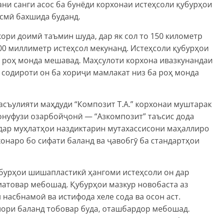
ни санги асос ба бунёди корхонаи истеҳсоли қубурҳои
смӣ бахшида буданд.
кори доимӣ таъмин шуда, дар як сол то 150 километр
000 миллиметр истеҳсол мекунанд. Истеҳсоли қубурҳои
 роҳ монда мешавад. Маҳсулоти корхона ивазкунандаи
содироти он ба хориҷи мамлакат низ ба роҳ монда
масъулияти маҳдуди “Композит Т.А.” корхонаи муштарак
бонуфузи озарбойҷонӣ — “Азкомпозит” таъсис дода
 дар муҳлатҳои наздиктарин мутахассисони маҳаллиро
хонаро бо сифати баланд ва ҷавобгӯ ба стандартҳои
убурҳои шишапластикӣ ҳангоми истеҳсоли он дар
иатовар мебошад. Қубурҳои мазкур новобаста аз
и насбнамоӣ ва истифода хеле сода ва осон аст.
ори баланд тобовар буда, оташбардор мебошад.