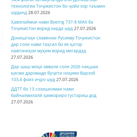
технологии Тоҷикистон бо ҷойи кор таъмин
шуданд
28.07.2026
Ҳавопаймои нави Boeing 737-8 MAX ба
Тоҷикистон ворид карда шуд
27.07.2026
Донишгоҳи славянии Русияву Тоҷикистон
дар соли нави таҳсил бо як қатор
навгониҳои муҳим ворид мегардад
27.07.2026
Дар шаш моҳи аввали соли 2026 нақшаи
қисми даромади буҷети ноҳияи Варзоб
103,4 фоиз иҷро шуд
27.07.2026
ДДТТ бо 13 созишномаи нави
байналмилалӣ ҳамкориро густариш дод
27.07.2026