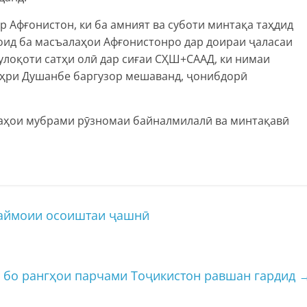
р Афғонистон, ки ба амният ва суботи минтақа таҳдид
оид ба масъалаҳои Афғонистонро дар доираи ҷаласаи
улоқоти сатҳи олӣ дар сиғаи СҲШ+СААД, ки нимаи
аҳри Душанбе баргузор мешаванд, ҷонибдорӣ
лаҳои мубрами рӯзномаи байналмилалӣ ва минтақавӣ
аймоии осоиштаи ҷашнӣ
 бо рангҳои парчами Тоҷикистон равшан гардид