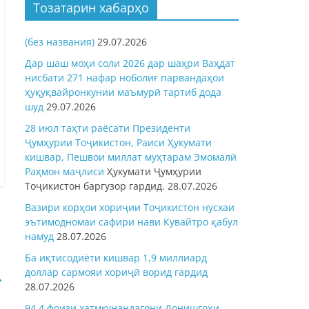
Тозатарин хабарҳо
(без названия)
29.07.2026
Дар шаш моҳи соли 2026 дар шаҳри Ваҳдат
нисбати 271 нафар ноболиғ парвандаҳои
ҳуқуқвайронкунии маъмурӣ тартиб дода
шуд
29.07.2026
28 июл таҳти раёсати Президенти
Ҷумҳурии Тоҷикистон, Раиси Ҳукумати
кишвар, Пешвои миллат муҳтарам Эмомалӣ
Раҳмон
маҷлиси
Ҳукумати Ҷумҳурии
Тоҷикистон баргузор гардид.
28.07.2026
Вазири корҳои хориҷии Тоҷикистон нусхаи
эътимодномаи сафири нави Кувайтро қабул
намуд
28.07.2026
Ба иқтисодиёти кишвар 1,9 миллиард
доллар сармояи хориҷӣ ворид гардид
→
28.07.2026
94,4 фоизи хатмкунандагони Донишгоҳи