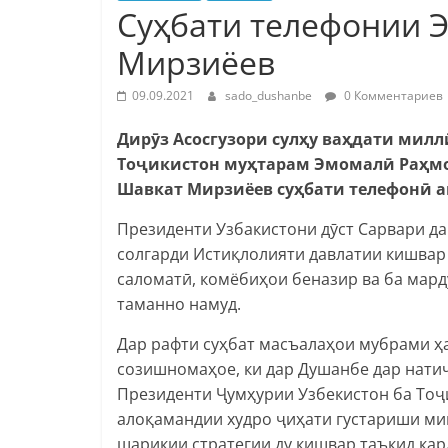
Суҳбати телефонии 
Мирзиёев
09.09.2021
sado_dushanbe
0 Комментариев
Дирӯз Асосгузори сулҳу ваҳдати мил
Тоҷикистон муҳтарам Эмомалӣ Раҳмо
Шавкат Мирзиёев суҳбати телефонӣ 
Президенти Узбакистони дӯст Сарвари да
солгарди Истиқлолияти давлатии кишвар
саломатӣ, комёбиҳои беназир ва ба мар
таманно намуд.
Дар рафти суҳбат масъалаҳои мубрами ҳ
созишномаҳое, ки дар Душанбе дар нати
Президенти Ҷумҳурии Узбекистон ба Тоҷи
алоқамандии худро ҷиҳати густариши ми
шарикии стратегии ду кишвар таъкид кар