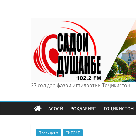
Skip
to
content
27 сол дар фазои иттилоотии Тоҷикистон
АСОСӢ
РОҲБАРИЯТ
ТОҶИКИСТОН
Президент
СИЁСАТ