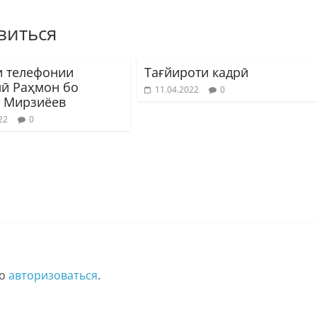
виться
и телефонии
Тағйироти кадрӣ
ӣ Раҳмон бо
11.04.2022
0
 Мирзиёев
22
0
мо
авторизоваться
.