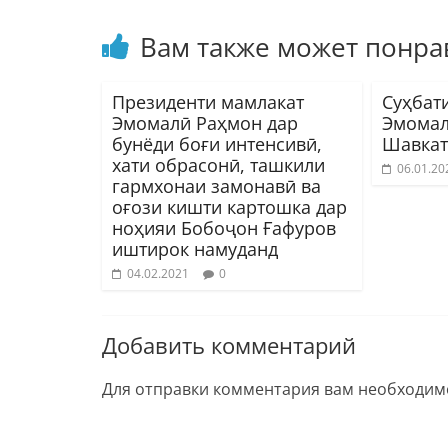
Вам также может понра
Президенти мамлакат
Суҳбат
Эмомалӣ Раҳмон дар
Эмомал
бунёди боғи интенсивӣ,
Шавкат
хати обрасонӣ, ташкили
06.01.20
гармхонаи замонавӣ ва
оғози кишти картошка дар
ноҳияи Бобоҷон Ғафуров
иштирок намуданд
04.02.2021
0
Добавить комментарий
Для отправки комментария вам необходи