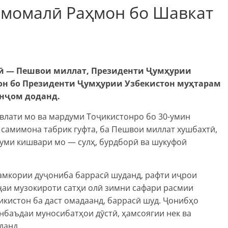
Эмомалӣ Раҳмон бо Шавкат
лӣ — Пешвои миллат, Президенти Ҷумҳурии
н бо Президенти Ҷумҳурии Узбекистон муҳтарам
анҷом доданд.
влати мо ва мардуми Тоҷикистонро бо 30-умин
 самимона табрик гуфта, ба Пешвои миллат хушбахтӣ,
думи кишвари мо — сулҳ, бурдборӣ ва шукуфоӣ
амкории дуҷониба баррасӣ шуданд, рафти иҷрои
ҷаи музокироти сатҳи олӣ зимни сафари расмии
кистон ба даст омадаанд, баррасӣ шуд. Ҷонибҳо
нбаъдаи муносибатҳои дӯстӣ, ҳамсоягии нек ва
данд.