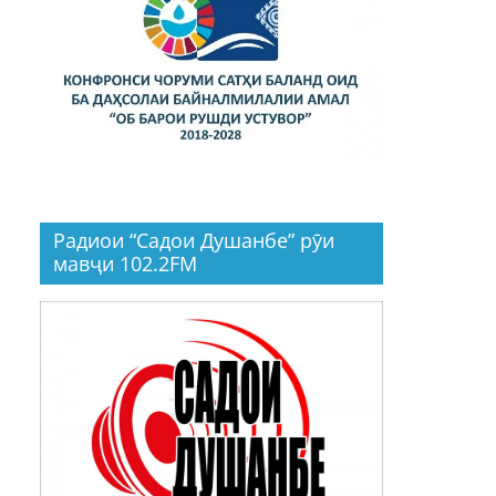
Радиои “Садои Душанбе” рӯи
мавҷи 102.2FM