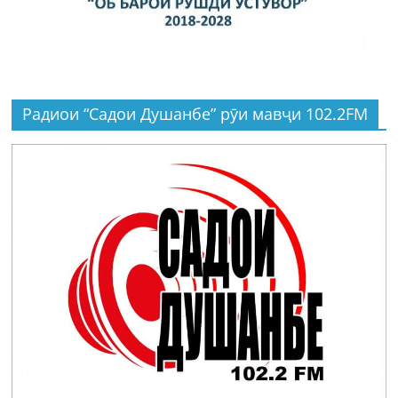
Радиои “Садои Душанбе” рӯи мавҷи 102.2FM