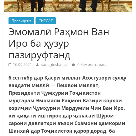
Президент
СИЁСАТ
Эмомалӣ Раҳмон Ван
Иро ба ҳузур
пазируфтанд
16.09.2021
sado_dushanbe
0 Комментариев
6 сентябр дар Қасри миллат Асосгузори сулҳу
ваҳдати миллӣ — Пешвои миллат,
Президенти Ҷумҳурии Тоҷикистон
муҳтарам Эмомалӣ Раҳмон Вазири корҳои
хориҷии Ҷумҳурии Мардумии Чин Ван Иро,
ки ҷиҳати иштирок дар ҷаласаи Шӯрои
сарони давлатҳои аъзои Созмони ҳамкории
Шанхай дар Тоҷикистон қарор дорад, ба