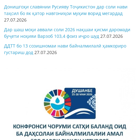
Донишгоҳи славянии Русияву Тоҷикистон дар соли нави
таҳсил бо як қатор навгониҳои муҳим ворид мегардад
27.07.2026
Дар шаш моҳи аввали соли 2026 нақшаи қисми даромади
буҷети ноҳияи Варзоб 103,4 фоиз иҷро шуд
27.07.2026
ДДТТ бо 13 созишномаи нави байналмилалӣ ҳамкориро
густариш дод
27.07.2026