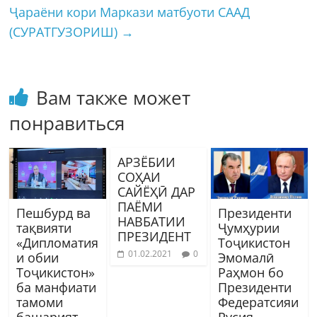
Ҷараёни кори Маркази матбуоти СААД
(СУРАТГУЗОРИШ)
→
Вам также может
понравиться
АРЗЁБИИ
СОҲАИ
САЙЁҲӢ ДАР
ПАЁМИ
Пешбурд ва
Президенти
НАВБАТИИ
тақвияти
Ҷумҳурии
ПРЕЗИДЕНТ
«Дипломатия
Тоҷикистон
01.02.2021
0
и обии
Эмомалӣ
Тоҷикистон»
Раҳмон бо
ба манфиати
Президенти
тамоми
Федератсияи
башарият
Русия