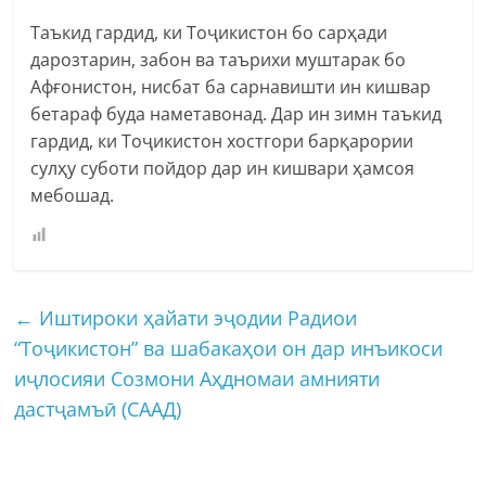
Таъкид гардид, ки Тоҷикистон бо сарҳади
дарозтарин, забон ва таърихи муштарак бо
Афғонистон, нисбат ба сарнавишти ин кишвар
бетараф буда наметавонад. Дар ин зимн таъкид
гардид, ки Тоҷикистон хостгори барқарории
сулҳу суботи пойдор дар ин кишвари ҳамсоя
мебошад.
←
Иштироки ҳайати эҷодии Радиои
“Тоҷикистон” ва шабакаҳои он дар инъикоси
иҷлосияи Созмони Аҳдномаи амнияти
дастҷамъӣ (СААД)