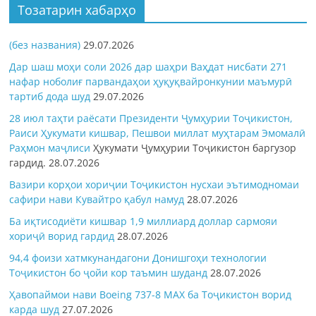
Тозатарин хабарҳо
(без названия)
29.07.2026
Дар шаш моҳи соли 2026 дар шаҳри Ваҳдат нисбати 271
нафар ноболиғ парвандаҳои ҳуқуқвайронкунии маъмурӣ
тартиб дода шуд
29.07.2026
28 июл таҳти раёсати Президенти Ҷумҳурии Тоҷикистон,
Раиси Ҳукумати кишвар, Пешвои миллат муҳтарам Эмомалӣ
Раҳмон
маҷлиси
Ҳукумати Ҷумҳурии Тоҷикистон баргузор
гардид.
28.07.2026
Вазири корҳои хориҷии Тоҷикистон нусхаи эътимодномаи
сафири нави Кувайтро қабул намуд
28.07.2026
Ба иқтисодиёти кишвар 1,9 миллиард доллар сармояи
хориҷӣ ворид гардид
28.07.2026
94,4 фоизи хатмкунандагони Донишгоҳи технологии
Тоҷикистон бо ҷойи кор таъмин шуданд
28.07.2026
Ҳавопаймои нави Boeing 737-8 MAX ба Тоҷикистон ворид
карда шуд
27.07.2026