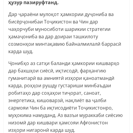
ҳузур пазируфтанд.
Дар ҷараёни мулоқот ҳамкории дуҷониба ва
бисёрҷонибаи Тоҷикистон ва Чин дар
чаҳорчуби муносиботи шарикии стратегии
ҳамаҷониба ва дар доираи ташкилоту
созмонҳои минтақавию байналмилалӣ баррасӣ
карда шуд.
Ҷонибҳо аз сатҳи баланди ҳамкории кишварҳо
дар бахшҳои сиёсӣ, иқтисодӣ, фарҳангию
гуманитарӣ ва амниятӣ изҳори қаноатмандӣ
карда, роҳҳои рушду густариши минбаъдаи
робитаҳо дар соҳаҳои тиҷорат, саноат,
энергетика, кишоварзӣ, нақлиёт ва ҷалби
сармояи Чин ба иқтисодиёти Тоҷикистонро,
муҳокима намуданд. Аз вазъи мураккаби сиёсию
низомӣ дар кишвари ҳамсояи Афғонистон
изҳори нигаронӣ карда шуд.