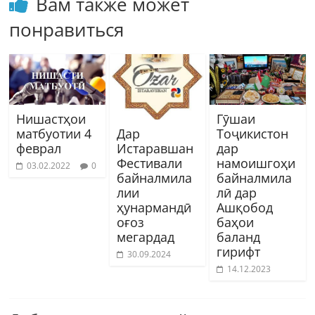
Вам также может
понравиться
Нишастҳои
Гӯшаи
матбуотии 4
Тоҷикистон
Дар
феврал
дар
Истаравшан
намоишгоҳи
Фестивали
03.02.2022
0
байналмила
байналмила
лӣ дар
лии
Ашқобод
ҳунармандӣ
баҳои
оғоз
баланд
мегардад
гирифт
30.09.2024
14.12.2023