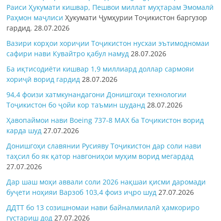
Раиси Ҳукумати кишвар, Пешвои миллат муҳтарам Эмомалӣ
Раҳмон
маҷлиси
Ҳукумати Ҷумҳурии Тоҷикистон баргузор
гардид.
28.07.2026
Вазири корҳои хориҷии Тоҷикистон нусхаи эътимодномаи
сафири нави Кувайтро қабул намуд
28.07.2026
Ба иқтисодиёти кишвар 1,9 миллиард доллар сармояи
хориҷӣ ворид гардид
28.07.2026
94,4 фоизи хатмкунандагони Донишгоҳи технологии
Тоҷикистон бо ҷойи кор таъмин шуданд
28.07.2026
Ҳавопаймои нави Boeing 737-8 MAX ба Тоҷикистон ворид
карда шуд
27.07.2026
Донишгоҳи славянии Русияву Тоҷикистон дар соли нави
таҳсил бо як қатор навгониҳои муҳим ворид мегардад
27.07.2026
Дар шаш моҳи аввали соли 2026 нақшаи қисми даромади
буҷети ноҳияи Варзоб 103,4 фоиз иҷро шуд
27.07.2026
ДДТТ бо 13 созишномаи нави байналмилалӣ ҳамкориро
густариш дод
27.07.2026