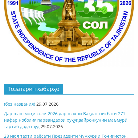
Тозатарин хабарҳо
(без названия)
29.07.2026
Дар шаш моҳи соли 2026 дар шаҳри Ваҳдат нисбати 271
нафар ноболиғ парвандаҳои ҳуқуқвайронкунии маъмурӣ
тартиб дода шуд
29.07.2026
28 июл таҳти раёсати Президенти Ҷумҳурии Тоҷикистон,