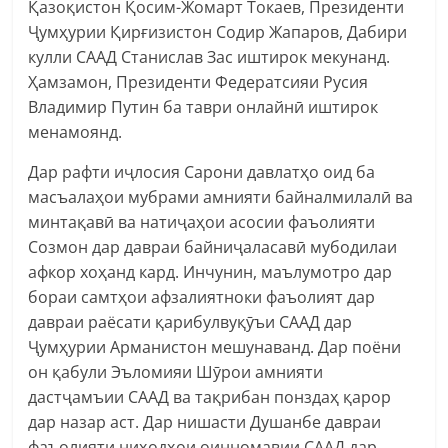
Қазоқистон Қосим-Жомарт Токаев, Президенти
Ҷумҳурии Қирғизистон Содир Жапаров, Дабири
кулли СААД Станислав Зас иштирок мекунанд.
Ҳамзамон, Президенти Федератсияи Русия
Владимир Путин ба таври онлайнӣ иштирок
менамоянд.
Дар рафти иҷлосия Сарони давлатҳо оид ба
масъалаҳои мубрами амнияти байналмилалӣ ва
минтақавӣ ва натиҷаҳои асосии фаъолияти
Созмон дар давраи байниҷаласавӣ мубодилаи
афкор хоҳанд кард. Инчунин, маълумотро дар
бораи самтҳои афзалиятноки фаъолият дар
давраи раёсати қарибулвуқӯъи СААД дар
Ҷумҳурии Арманистон мешунаванд. Дар поёни
он қабули Эъломияи Шӯрои амнияти
дастҷамъии СААД ва тақрибан понздаҳ қарор
дар назар аст. Дар нишасти Душанбе давраи
фаъолияти ниҳодҳои оинномавии СААД дар