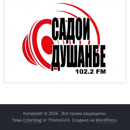
Копирайт © 2026
. Все права защищены.
Тема
ColorMag
от ThemeGrill. Создано на
WordPress
.