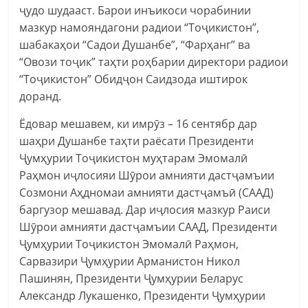
ҷудо шудааст. Барои инъикоси чорабинии
мазкур намояндагони радиои “Тоҷикистон”,
шабакаҳои “Садои Душанбе”, “Фарҳанг” ва
“Овози тоҷик” таҳти роҳбарии директори радиои
“Тоҷикистон” Обидҷон Саидзода иштирок
доранд.
Ёдовар мешавем, ки имрӯз – 16 сентябр дар
шаҳри Душанбе таҳти раёсати Президенти
Ҷумҳурии Тоҷикистон муҳтарам Эмомалӣ
Раҳмон иҷлосияи Шӯрои амнияти дастҷамъии
Созмони Аҳдномаи амнияти дастҷамъӣ (СААД)
баргузор мешавад. Дар иҷлосия мазкур Раиси
Шӯрои амнияти дастҷамъии СААД, Президенти
Ҷумҳурии Тоҷикистон Эмомалӣ Раҳмон,
Сарвазири Ҷумҳурии Арманистон Никол
Пашинян, Президенти Ҷумҳурии Беларус
Александр Лукашенко, Президенти Ҷумҳурии