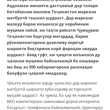
Аҳдномаи амнияти дастҷамъӣ дар толори
Китобхонаи миллии Тоҷикистон маркази
матбуотӣ ташкил шудааст. Дар маркази
мазкур барои инъикоси ду чорабинии
муҳими сиёсӣ, ки таҳти раёсати Ҷумҳурии
Тоҷикистон баргузор мегардад, барои
рӯзноманигорони дохиливу хориҷӣ
шароити беҳтарини корӣ фароҳам оварда
шудааст. Бояд гуфт, ки ҷиҳати инъикоси ду
ҷаласаи муҳими байналхалқӣ ба кишвари
мо беш аз 500 хабарнигорони расонаҳои
бонуфузи ҷаҳонӣ омадаанд.
Ҷиҳати инъикоси ҳарду ҷаласаҳо дар маркази
матбуотӣ шароити хуби кориву истироҳатӣ
муҳайё шудааст. Аз ҷумла, ба ҳар як намояндаи
ВАО компютерҳои замонавии дорои интернети
босуръат, телефонҳои байналмилалӣ, принтерҳо