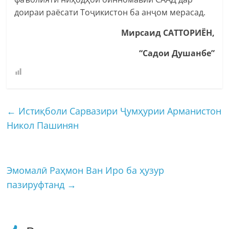
доираи раёсати Тоҷикистон ба анҷом мерасад.
Мирсаид САТТОРИЁН,
“Садои Душанбе”
←
Истиқболи Сарвазири Ҷумҳурии Арманистон
Никол Пашинян
Эмомалӣ Раҳмон Ван Иро ба ҳузур
пазируфтанд
→