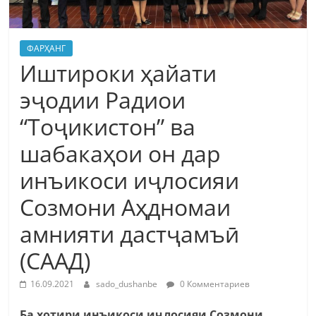
ФАРҲАНГ
Иштироки ҳайати
эҷодии Радиои
“Тоҷикистон” ва
шабакаҳои он дар
инъикоси иҷлосияи
Созмони Аҳдномаи
амнияти дастҷамъӣ
(СААД)
16.09.2021
sado_dushanbe
0 Комментариев
Ба хотири инъикоси иҷлосияи Созмони