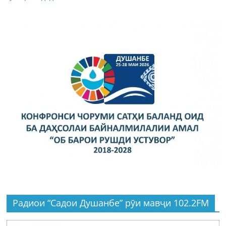
Радиои “Садои Душанбе” рӯи мавҷи 102.2FM