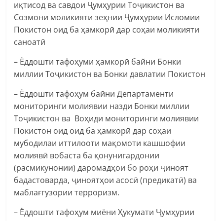
иқтисод ва савдои Ҷумҳурии Тоҷикистон ва
Созмони моликияти зеҳнии Ҷумҳурии Исломии
Покистон оид ба ҳамкорӣ дар соҳаи моликияти
саноатӣ
– Ёддошти тафоҳуми ҳамкорӣ байни Бонки
миллии Тоҷикистон ва Бонки давлатии Покистон
– Ёддошти тафоҳум байни Департаменти
мониторинги молиявии назди Бонки миллии
Тоҷикистон ва Воҳиди мониторинги молиявии
Покистон оид оид ба ҳамкорӣ дар соҳаи
мубодилаи иттилооти мақомоти кашшофии
молиявӣ вобаста ба қонунигардонии
(расмикунонии) даромадҳои бо роҳи ҷиноят
бадастоварда, ҷиноятҳои асосӣ (предикатӣ) ва
маблағгузории терроризм.
– Ёддошти тафоҳум миёни Ҳукумати Ҷумҳурии