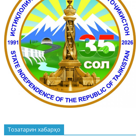
Тозатарин хабарҳо