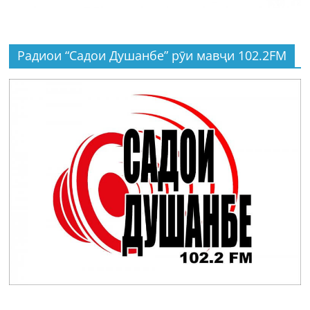
Радиои “Садои Душанбе” рӯи мавҷи 102.2FM