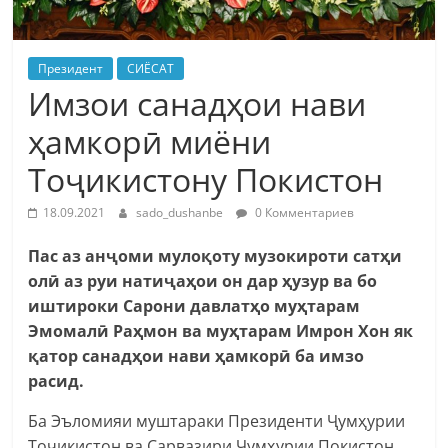
Президент
СИЁСАТ
Имзои санадҳои нави
ҳамкорӣ миёни
Тоҷикистону Покистон
18.09.2021
sado_dushanbe
0 Комментариев
Пас аз анҷоми мулоқоту музокироти сатҳи
олӣ аз руи натиҷаҳои он дар ҳузур ва бо
иштироки Сарони давлатҳо муҳтарам
Эмомалӣ Раҳмон ва муҳтарам Имрон Хон як
қатор санадҳои нави ҳамкорӣ ба имзо
расид.
Ба Эъломияи муштараки Президенти Ҷумҳурии
Тоҷикистон ва Сарвазири Ҷумҳурии Покистон