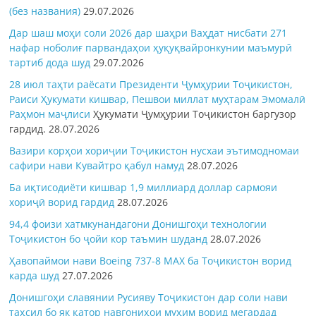
(без названия)
29.07.2026
Дар шаш моҳи соли 2026 дар шаҳри Ваҳдат нисбати 271
нафар ноболиғ парвандаҳои ҳуқуқвайронкунии маъмурӣ
тартиб дода шуд
29.07.2026
28 июл таҳти раёсати Президенти Ҷумҳурии Тоҷикистон,
Раиси Ҳукумати кишвар, Пешвои миллат муҳтарам Эмомалӣ
Раҳмон
маҷлиси
Ҳукумати Ҷумҳурии Тоҷикистон баргузор
гардид.
28.07.2026
Вазири корҳои хориҷии Тоҷикистон нусхаи эътимодномаи
сафири нави Кувайтро қабул намуд
28.07.2026
Ба иқтисодиёти кишвар 1,9 миллиард доллар сармояи
хориҷӣ ворид гардид
28.07.2026
94,4 фоизи хатмкунандагони Донишгоҳи технологии
Тоҷикистон бо ҷойи кор таъмин шуданд
28.07.2026
Ҳавопаймои нави Boeing 737-8 MAX ба Тоҷикистон ворид
карда шуд
27.07.2026
Донишгоҳи славянии Русияву Тоҷикистон дар соли нави
таҳсил бо як қатор навгониҳои муҳим ворид мегардад