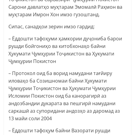
Сарони давлатҳо муҳтарам Эмомалӣ Раҳмон ва
муҳтарам Имрон Хон имзо гузоштанд.
Сипас, санадҳои зерин имзо гардид:
– Ёддошти тафоҳуми ҳамкории дуҷониба барои
рушди бойгониҳо ва китобхонаҳо байни
Ҳукумати Ҷумҳурии Тоҷикистон ва Ҳукумати
Ҷумҳурии Покистон
– Протокол оид ба ворид намудани тағйиру
иловаҳо ба Созишномаи байни Ҳукумати
Ҷумҳурии Тоҷикистон ва Ҳукумати Ҷумҳурии
Исломии Покистон оид ба канорагирӣ аз
андозбандии дукарата ва пешгирӣ намудани
саркашӣ аз супоридани андозҳо аз даромад аз
13 майи соли 2004
– Ёддошти тафоҳум байни Вазорати рушди