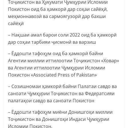
Тоҷикистон ва Ҳукумати Ҷумҳурии Исломии
Покистон оид ба ҳамкорӣ дар соҳаи сайёҳӣ,
меҳмоннавозӣ ва сармоягузорӣ дар бахши
сайёҳӣ
– Нақшаи амал барои соли 2022 оид ба ҳамкорӣ
дар соҳаи тарбияи ҷисмонӣ ва варзиш
– Ёддошти тафоҳум оид ба ҳамкорӣ байни
Агентии миллии иттилоотии Тоҷикистон «Ховар»
ва Агентии иттилоотии Ҷумҳурии Исломии
Покистон «Associated Press of Pakistan»
– Созишномаи ҳамкорӣ байни Палатаи савдо ва
саноати Ҷумҳурии Тоҷикистон ва Федератсияи
палатаҳои савдо ва саноати Покистон
– Ёддошти тафоҳум миёни Донишгоҳи миллии
Тоҷикистон ва Донишгоҳи Индаси Ҷумҳурии
Исломии Покистон.