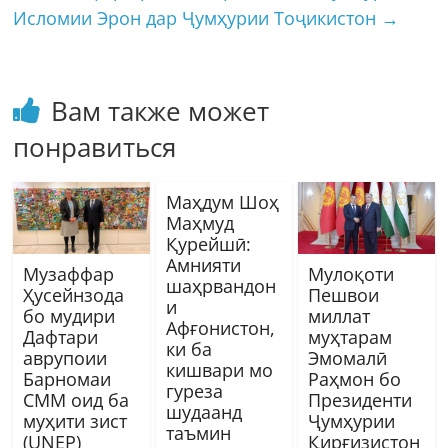
Исломии Эрон дар Ҷумҳурии Тоҷикистон
→
Вам также может
понравиться
Маҳдум Шоҳ
Маҳмуд
Қурейшӣ:
Амнияти
Музаффар
Мулоқоти
шаҳрвандон
Ҳусейнзода
Пешвои
и
бо мудири
миллат
Афғонистон,
Дафтари
муҳтарам
ки ба
аврупоии
Эмомалӣ
кишвари мо
Барномаи
Раҳмон бо
гуреза
СММ оид ба
Президенти
шудаанд
муҳити зист
Ҷумҳурии
таъмин
(UNEP)
Қирғизистон