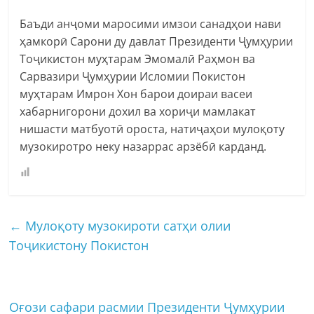
Баъди анҷоми маросими имзои санадҳои нави
ҳамкорӣ Сарони ду давлат Президенти Ҷумҳурии
Тоҷикистон муҳтарам Эмомалӣ Раҳмон ва
Сарвазири Ҷумҳурии Исломии Покистон
муҳтарам Имрон Хон барои доираи васеи
хабарнигорони дохил ва хориҷи мамлакат
нишасти матбуотӣ ороста, натиҷаҳои мулоқоту
музокиротро неку назаррас арзёбӣ карданд.
←
Мулоқоту музокироти сатҳи олии
Тоҷикистону Покистон
Оғози сафари расмии Президенти Ҷумҳурии