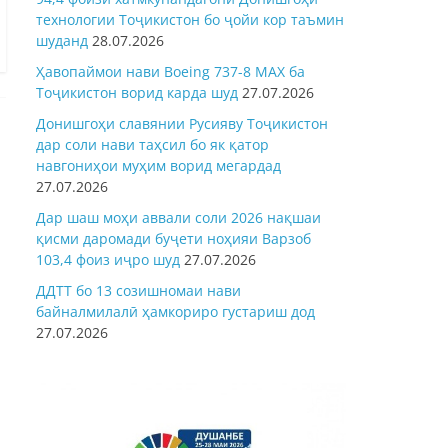
технологии Тоҷикистон бо ҷойи кор таъмин
шуданд
28.07.2026
Ҳавопаймои нави Boeing 737-8 MAX ба
Тоҷикистон ворид карда шуд
27.07.2026
Донишгоҳи славянии Русияву Тоҷикистон
дар соли нави таҳсил бо як қатор
навгониҳои муҳим ворид мегардад
27.07.2026
Дар шаш моҳи аввали соли 2026 нақшаи
қисми даромади буҷети ноҳияи Варзоб
103,4 фоиз иҷро шуд
27.07.2026
ДДТТ бо 13 созишномаи нави
байналмилалӣ ҳамкориро густариш дод
27.07.2026