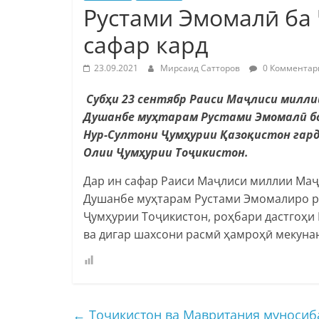
Рустами Эмомалӣ ба
сафар кард
23.09.2021
Мирсаид Сатторов
0 Комментар
Субҳи 23 сентябр Раиси Маҷлиси милли
Душанбе муҳтарам Рустами Эмомалӣ бо
Нур-Султони Ҷумҳурии Қазоқистон гар
Олии Ҷумҳурии Тоҷикистон.
Дар ин сафар Раиси Маҷлиси миллии Маҷ
Душанбе муҳтарам Рустами Эмомалиро р
Ҷумҳурии Тоҷикистон, роҳбари дастгоҳ
ва дигар шахсони расмӣ ҳамроҳӣ мекуна
←
Тоҷикистон ва Мавритания муносиб