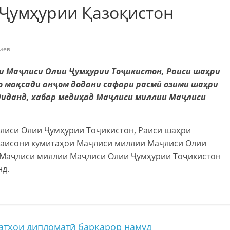
 Ҷумҳурии Қазоқистон
иев
и Маҷлиси Олии Ҷумҳурии Тоҷикистон, Раиси шаҳри
 мақсади анҷом додани сафари расмӣ озими шаҳри
диданд, хабар медиҳад Маҷлиси миллии Маҷлиси
лиси Олии Ҷумҳурии Тоҷикистон, Раиси шаҳри
аисони кумитаҳои Маҷлиси миллии Маҷлиси Олии
и Маҷлиси миллии Маҷлиси Олии Ҷумҳурии Тоҷикистон
нд.
атҳои дипломатӣ барқарор намуд