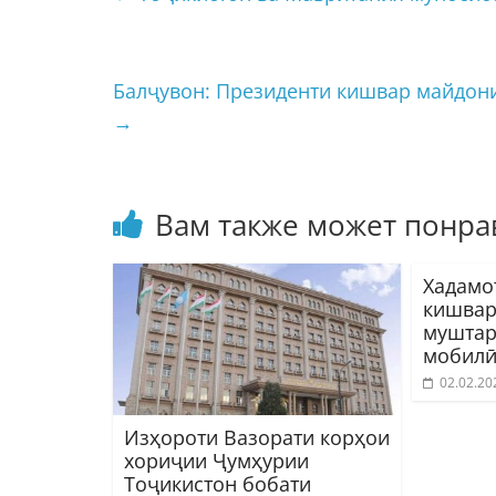
Балҷувон: Президенти кишвар майдон
→
Вам также может понра
Хадамо
кишвар
муштар
мобилӣ
02.02.20
Изҳороти Вазорати корҳои
хориҷии Ҷумҳурии
Тоҷикистон бобати