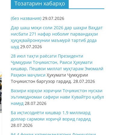
Тозатарин хабарҳо
(без названия)
29.07.2026
Дар шаш моҳи соли 2026 дар шаҳри Ваҳдат
нисбати 271 нафар ноболиғ парвандаҳои
ҳуқуқвайронкунии маъмурӣ тартиб дода
шуд
29.07.2026
28 июл таҳти раёсати Президенти
Ҷумҳурии Тоҷикистон, Раиси Ҳукумати
кишвар, Пешвои миллат муҳтарам Эмомалӣ
Раҳмон
маҷлиси
Ҳукумати Ҷумҳурии
Тоҷикистон баргузор гардид.
28.07.2026
Вазири корҳои хориҷии Тоҷикистон нусхаи
эътимодномаи сафири нави Кувайтро қабул
намуд
28.07.2026
Ба иқтисодиёти кишвар 1,9 миллиард
доллар сармояи хориҷӣ ворид гардид
28.07.2026
94,4 фоизи хатмкунандагони Донишгоҳи