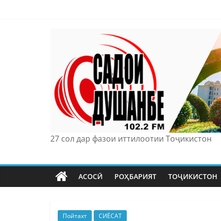
Skip
to
content
27 сол дар фазои иттилоотии Тоҷикистон
АСОСӢ
РОҲБАРИЯТ
ТОҶИКИСТОН
Пойтахт
СИЁСАТ