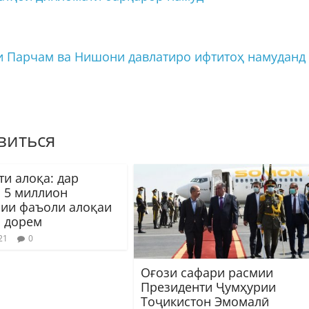
и Парчам ва Нишони давлатиро ифтитоҳ намуданд
виться
ти алоқа: дар
 5 миллион
ии фаъоли алоқаи
 дорем
21
0
Оғози сафари расмии
Президенти Ҷумҳурии
Тоҷикистон Эмомалӣ