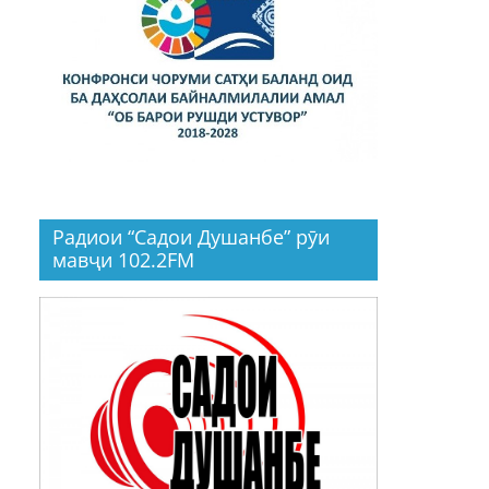
Радиои “Садои Душанбе” рӯи
мавҷи 102.2FM