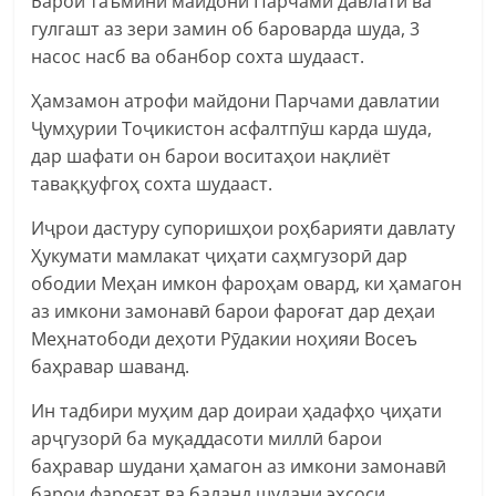
Барои таъмини майдони Парчами давлатӣ ва
гулгашт аз зери замин об бароварда шуда, 3
насос насб ва обанбор сохта шудааст.
Ҳамзамон атрофи майдони Парчами давлатии
Ҷумҳурии Тоҷикистон асфалтпӯш карда шуда,
дар шафати он барои воситаҳои нақлиёт
таваққуфгоҳ сохта шудааст.
Иҷрои дастуру супоришҳои роҳбарияти давлату
Ҳукумати мамлакат ҷиҳати саҳмгузорӣ дар
ободии Меҳан имкон фароҳам овард, ки ҳамагон
аз имкони замонавӣ барои фароғат дар деҳаи
Меҳнатободи деҳоти Рӯдакии ноҳияи Восеъ
баҳравар шаванд.
Ин тадбири муҳим дар доираи ҳадафҳо ҷиҳати
арҷгузорӣ ба муқаддасоти миллӣ барои
баҳравар шудани ҳамагон аз имкони замонавӣ
барои фароғат ва баланд шудани эҳсоси