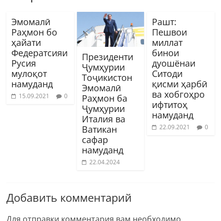
Эмомалӣ
Рашт:
Раҳмон бо
Пешвои
ҳайати
миллат
Федератсияи
бинои
Президенти
Русия
дуошёнаи
Ҷумҳурии
мулоқот
Ситоди
Тоҷикистон
намуданд
қисми ҳарбӣ
Эмомалӣ
ва хобгоҳро
15.09.2021
0
Раҳмон ба
ифтитоҳ
Ҷумҳурии
намуданд
Италия ва
22.09.2021
0
Ватикан
сафар
намуданд
22.04.2024
Добавить комментарий
Для отправки комментария вам необходимо