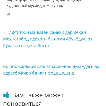
худшиносӣ мусоидат мекунад.
←
Ифтитоҳи маҷмааи сайëҳӣ дар деҳаи
Меҳнатободи деҳоти ба номи Абуабдуллоҳ
Рӯдакии ноҳияи Восеъ
Восеъ: Сарвари давлат корхонаи дӯзандагӣ ва
адрасбофиро ба истифода доданд
→
Вам также может
понравиться