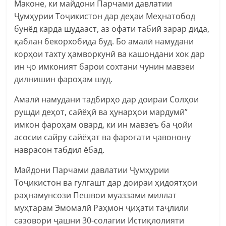
Маконе, ки майдони Парчами давлатии
Ҷумҳурии Тоҷикистон дар деҳаи Меҳнатобод
бунёд карда шудааст, аз офати табиӣ зарар дида,
қаблан бекорхобида буд. Бо амалӣ намудани
корҳои тахту ҳамворкунӣ ва кашондани хок дар
ин ҷо имконият барои сохтани чунин мавзеи
дилнишин фароҳам шуд.
Амалӣ намудани тадбирҳо дар доираи Солҳои
рушди деҳот, сайёҳӣ ва ҳунарҳои мардумӣ”
имкон фароҳам овард, ки ин мавзеъ ба ҷойи
асосии сайру сайёҳат ва фароғати ҷавонону
наврасон табдил ёбад.
Майдони Парчами давлатии Ҷумҳурии
Тоҷикистон ва гулгашт дар доираи ҳидоятҳои
раҳнамунсози Пешвои муаззами миллат
муҳтарам Эмомалӣ Раҳмон ҷиҳати таҷлили
сазовори ҷашни 30-солагии Истиқлолияти