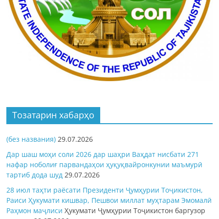
Тозатарин хабарҳо
(без названия)
29.07.2026
Дар шаш моҳи соли 2026 дар шаҳри Ваҳдат нисбати 271
нафар ноболиғ парвандаҳои ҳуқуқвайронкунии маъмурӣ
тартиб дода шуд
29.07.2026
28 июл таҳти раёсати Президенти Ҷумҳурии Тоҷикистон,
Раиси Ҳукумати кишвар, Пешвои миллат муҳтарам Эмомалӣ
Раҳмон
маҷлиси
Ҳукумати Ҷумҳурии Тоҷикистон баргузор