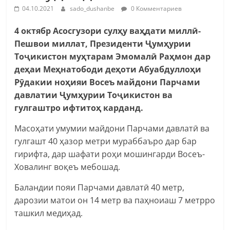
04.10.2021
sado_dushanbe
0 Комментариев
4 октябр Асосгузори сулҳу ваҳдати миллӣ-
Пешвои миллат, Президенти Ҷумҳурии
Тоҷикистон муҳтарам Эмомалӣ Раҳмон дар
деҳаи Меҳнатободи деҳоти Абуабдуллоҳи
Рӯдакии ноҳияи Восеъ майдони Парчами
давлатии Ҷумҳурии Тоҷикистон ва
гулгаштро ифтитоҳ карданд.
Масоҳати умумии майдони Парчами давлатӣ ва
гулгашт 40 ҳазор метри мураббаъро дар бар
гирифта, дар шафати роҳи мошингарди Восеъ-
Ховалинг воқеъ мебошад.
Баландии пояи Парчами давлатӣ 40 метр,
дарозии матои он 14 метр ва паҳноиаш 7 метрро
ташкил медиҳад.