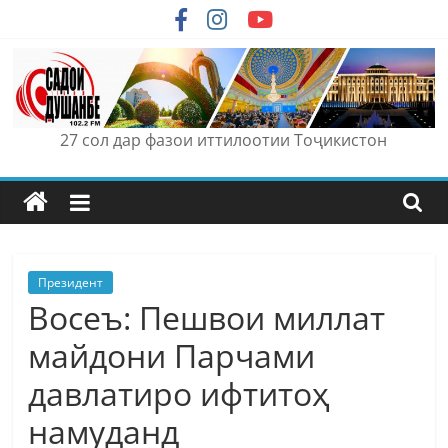
Skip
to
content
27 сол дар фазои иттилоотии Тоҷикистон
Президент
Восеъ: Пешвои миллат
майдони Парчами
давлатиро ифтитоҳ
намуданд