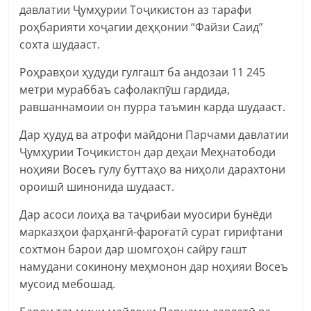
давлатии Ҷумҳурии Тоҷикистон аз тарафи
роҳбарияти хоҷагии деҳқонии “Файзи Саид”
сохта шудааст.
Роҳравҳои ҳудуди гулгашт ба андозаи 11 245
метри мураббаъ сафолакпӯш гардида,
равшаннамоии он пурра таъмин карда шудааст.
Дар ҳудуд ва атрофи майдони Парчами давлатии
Ҷумҳурии Тоҷикистон дар деҳаи Меҳнатободи
ноҳияи Восеъ гулу буттаҳо ва ниҳоли дарахтони
ороишӣ шинонида шудааст.
Дар асоси лоиҳа ва таҷрибаи муосири бунёди
марказҳои фарҳангӣ-фароғатӣ сурат гирифтани
сохтмон барои дар шомгоҳон сайру гашт
намудани сокинону меҳмонон дар ноҳияи Восеъ
мусоид мебошад.