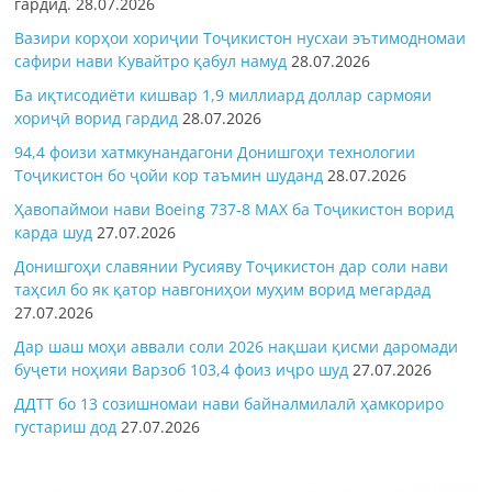
гардид.
28.07.2026
Вазири корҳои хориҷии Тоҷикистон нусхаи эътимодномаи
сафири нави Кувайтро қабул намуд
28.07.2026
Ба иқтисодиёти кишвар 1,9 миллиард доллар сармояи
хориҷӣ ворид гардид
28.07.2026
94,4 фоизи хатмкунандагони Донишгоҳи технологии
Тоҷикистон бо ҷойи кор таъмин шуданд
28.07.2026
Ҳавопаймои нави Boeing 737-8 MAX ба Тоҷикистон ворид
карда шуд
27.07.2026
Донишгоҳи славянии Русияву Тоҷикистон дар соли нави
таҳсил бо як қатор навгониҳои муҳим ворид мегардад
27.07.2026
Дар шаш моҳи аввали соли 2026 нақшаи қисми даромади
буҷети ноҳияи Варзоб 103,4 фоиз иҷро шуд
27.07.2026
ДДТТ бо 13 созишномаи нави байналмилалӣ ҳамкориро
густариш дод
27.07.2026