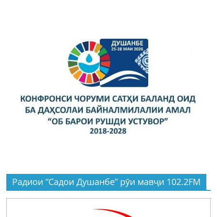
Радиои “Садои Душанбе” рӯи мавҷи 102.2FM