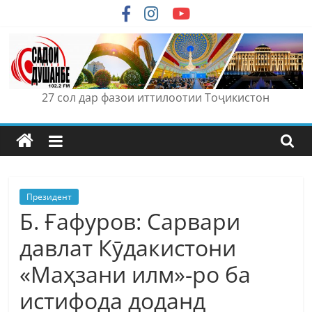
Skip
to
content
27 сол дар фазои иттилоотии Тоҷикистон
Президент
Б. Ғафуров: Сарвари
давлат Кӯдакистони
«Маҳзани илм»-ро ба
истифода доданд