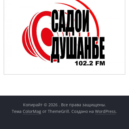
Копирайт © 2026
. Все права защищены.
Тема
ColorMag
от ThemeGrill. Создано на
WordPress
.