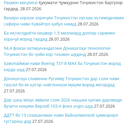
Раҳмон
маҷлиси
Ҳукумати Ҷумҳурии Тоҷикистон баргузор
гардид.
28.07.2026
Вазири корҳои хориҷии Тоҷикистон нусхаи эътимодномаи
сафири нави Кувайтро қабул намуд
28.07.2026
Ба иқтисодиёти кишвар 1,9 миллиард доллар сармояи
хориҷӣ ворид гардид
28.07.2026
94,4 фоизи хатмкунандагони Донишгоҳи технологии
Тоҷикистон бо ҷойи кор таъмин шуданд
28.07.2026
Ҳавопаймои нави Boeing 737-8 MAX ба Тоҷикистон ворид
карда шуд
27.07.2026
Донишгоҳи славянии Русияву Тоҷикистон дар соли нави
таҳсил бо як қатор навгониҳои муҳим ворид мегардад
27.07.2026
Дар шаш моҳи аввали соли 2026 нақшаи қисми даромади
буҷети ноҳияи Варзоб 103,4 фоиз иҷро шуд
27.07.2026
ДДТТ бо 13 созишномаи нави байналмилалӣ ҳамкориро
густариш дод
27.07.2026