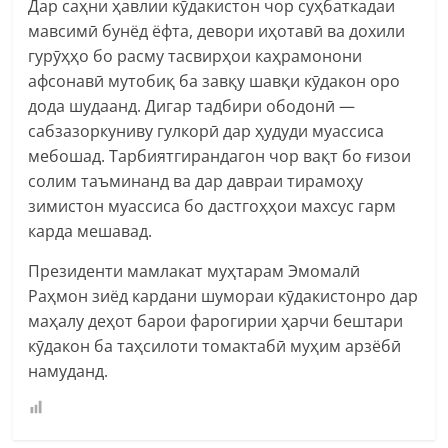
Дар саҳни ҳавлии кӯдакистон чор суҳбаткадаи
мавсимӣ бунёд ёфта, девори иҳотавӣ ва дохили
гурӯҳҳо бо расму тасвирҳои каҳрамонони
афсонавӣ мутобиқ ба завқу шавқи кӯдакон оро
дода шудаанд. Дигар тадбири ободонӣ —
сабзазоркуниву гулкорӣ дар ҳудуди муассиса
мебошад. Тарбиятгирандагон чор вақт бо ғизои
солим таъминанд ва дар давраи тирамоҳу
зимистон муассиса бо дастгоҳҳои махсус гарм
карда мешавад.
Президенти мамлакат муҳтарам Эмомалӣ
Раҳмон зиёд кардани шумораи кӯдакистонро дар
маҳалу деҳот барои фарогирии ҳарчи бештари
кӯдакон ба таҳсилоти томактабӣ муҳим арзёбӣ
намуданд.