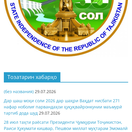
Тозатарин хабарҳо
(без названия)
29.07.2026
Дар шаш моҳи соли 2026 дар шаҳри Ваҳдат нисбати 271
нафар ноболиғ парвандаҳои ҳуқуқвайронкунии маъмурӣ
тартиб дода шуд
29.07.2026
28 июл таҳти раёсати Президенти Ҷумҳурии Тоҷикистон,
Раиси Ҳукумати кишвар, Пешвои миллат муҳтарам Эмомалӣ