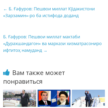
←
Б. Ғафуров: Пешвои миллат Кӯдакистони
«Зарзамин»-ро ба истифода доданд
Б. Ғафуров: Пешвои миллат мактаби
«Дурахшандагон» ва маркази хизматрасониро
ифтитоҳ намуданд
→
Вам также может
понравиться