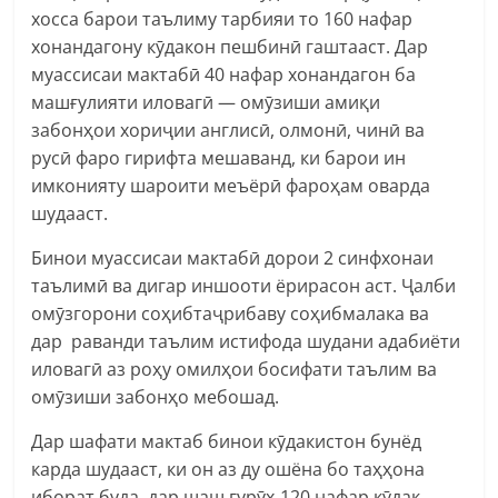
хосса барои таълиму тарбияи то 160 нафар
хонандагону кӯдакон пешбинӣ гаштааст. Дар
муассисаи мактабӣ 40 нафар хонандагон ба
машғулияти иловагӣ — омӯзиши амиқи
забонҳои хориҷии англисӣ, олмонӣ, чинӣ ва
русӣ фаро гирифта мешаванд, ки барои ин
имконияту шароити меъёрӣ фароҳам оварда
шудааст.
Бинои муассисаи мактабӣ дорои 2 синфхонаи
таълимӣ ва дигар иншооти ёрирасон аст. Ҷалби
омӯзгорони соҳибтаҷрибаву соҳибмалака ва
дар раванди таълим истифода шудани адабиёти
иловагӣ аз роҳу омилҳои босифати таълим ва
омӯзиши забонҳо мебошад.
Дар шафати мактаб бинои кӯдакистон бунёд
карда шудааст, ки он аз ду ошёна бо таҳҳона
иборат буда, дар шаш гурӯҳ 120 нафар кӯдак