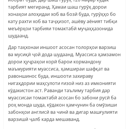
тарбият мегиранд. Ҳамаи шаш гурӯҳ дорои
хонаҳои алоҳидаи хоб ва бозӣ буда, гурӯҳҳо бо
кату рахти хоб ва таҷҳизот, ашёву аёният тибқи
меъёрҳои тарбияи томактабӣ муҷаҳҳазонида
шудаанд.
Дар таҳхонаи иншоот асосан толорҳои варзиш
ва мусиқӣ ҷой дода шудаанд. Муассиса ҳамзамон
дорои ҳуҷраҳои корӣ барои кормандону
маъмурияти муассиса, ҳамшираи шафқат ва
равоншинос буда, иншооти захираву
нигаҳдории маҳсулоти ғизоӣ низ аз имконияти
кӯдакистон аст. Раванди таълиму тарбия дар
муассисаи томактабӣ асосан бо забони русӣ ба
роҳ монда шуда, кӯдакон ҳамчунин ба омӯзиши
забонҳои англисӣ ва чинӣ ва дигар машғулияти
варзишӣ ҷалб карда мешаванд.