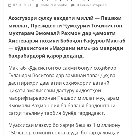
07.10.2021
sado_dushanbe
0 Комментариев
Асосгузори сулҳу ваҳдати миллӣ — Пешвои
миллат, Президенти Ҷумҳурии Тоҷикистон
муҳтарам Эмомалӣ Раҳмон дар ҷамоати
Хистеварзи ноҳияи Бобоҷон Ғафуров Мактаб
— кӯдакистони «Маҳзани илм»-ро мавриди
баҳрабардорӣ қарор доданд.
Мактаб-кӯдакистон бо саҳми бонуи соҳибкор
Гуландом Воситова дар заминаи таваҷҷуҳ ва
дастгириҳои давлатии соҳибкории ватанӣ
ҷиҳати амалисозии дастуру ҳидоятҳои
маорифпарваронаи Пешвои миллат муҳтарам
Эмомалӣ Раҳмон оид ба баланд бардоштани
сатҳи таълиму тарбия бунёд гардидааст.
Муассисаи мазкур бо харҷи беш аз 1 миллиону
150 ҳазор сомонӣ сохта шуда, бо тарҳу лоиҳаи