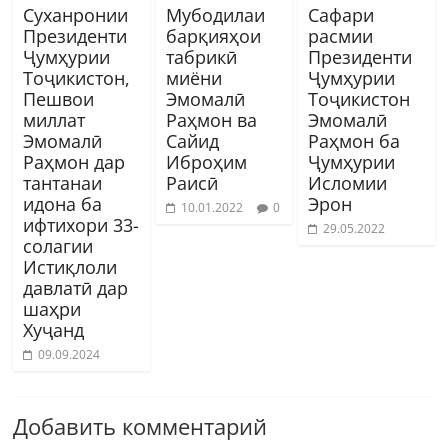
Суханронии
Мубодилаи
Сафари
Президенти
барқияҳои
расмии
Ҷумҳурии
табрикӣ
Президенти
Тоҷикистон,
миёни
Ҷумҳурии
Пешвои
Эмомалӣ
Тоҷикистон
миллат
Раҳмон ва
Эмомалӣ
Эмомалӣ
Сайид
Раҳмон ба
Раҳмон дар
Иброҳим
Ҷумҳурии
тантанаи
Раисӣ
Исломии
идона ба
Эрон
10.01.2022
0
ифтихори 33-
29.05.2022
солагии
Истиқлоли
давлатӣ дар
шаҳри
Хуҷанд
09.09.2024
Добавить комментарий