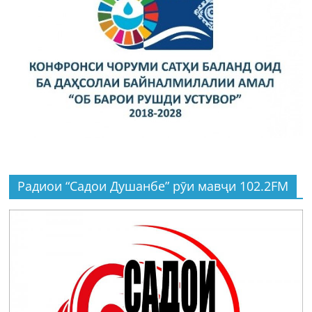
Радиои “Садои Душанбе” рӯи мавҷи 102.2FM