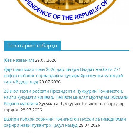
Тозатарин хабарҳо
(без названия)
29.07.2026
Дар шаш моҳи соли 2026 дар шаҳри Ваҳдат нисбати 271
нафар ноболиғ парвандаҳои ҳуқуқвайронкунии маъмурӣ
тартиб дода шуд
29.07.2026
28 июл таҳти раёсати Президенти Ҷумҳурии Тоҷикистон,
Раиси Ҳукумати кишвар, Пешвои миллат муҳтарам Эмомалӣ
Раҳмон
маҷлиси
Ҳукумати Ҷумҳурии Тоҷикистон баргузор
гардид.
28.07.2026
Вазири корҳои хориҷии Тоҷикистон нусхаи эътимодномаи
сафири нави Кувайтро қабул намуд
28.07.2026