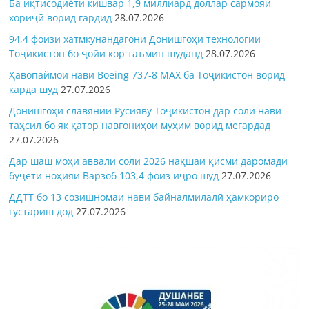
Ба иқтисодиёти кишвар 1,9 миллиард доллар сармояи
хориҷӣ ворид гардид
28.07.2026
94,4 фоизи хатмкунандагони Донишгоҳи технологии
Тоҷикистон бо ҷойи кор таъмин шуданд
28.07.2026
Ҳавопаймои нави Boeing 737-8 MAX ба Тоҷикистон ворид
карда шуд
27.07.2026
Донишгоҳи славянии Русияву Тоҷикистон дар соли нави
таҳсил бо як қатор навгониҳои муҳим ворид мегардад
27.07.2026
Дар шаш моҳи аввали соли 2026 нақшаи қисми даромади
буҷети ноҳияи Варзоб 103,4 фоиз иҷро шуд
27.07.2026
ДДТТ бо 13 созишномаи нави байналмилалӣ ҳамкориро
густариш дод
27.07.2026