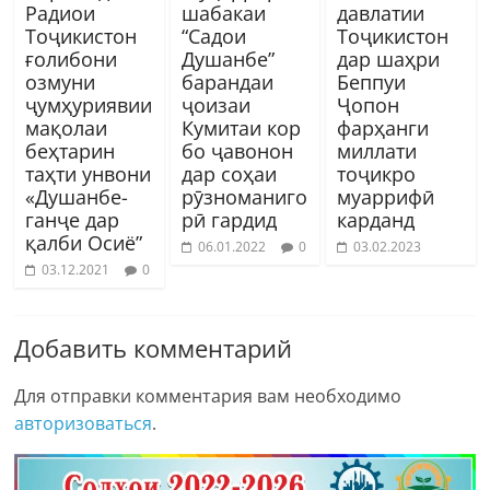
Радиои
шабакаи
давлатии
Тоҷикистон
“Садои
Тоҷикистон
ғолибони
Душанбе”
дар шаҳри
озмуни
барандаи
Беппуи
ҷумҳуриявии
ҷоизаи
Ҷопон
мақолаи
Кумитаи кор
фарҳанги
беҳтарин
бо ҷавонон
миллати
таҳти унвони
дар соҳаи
тоҷикро
«Душанбе-
рӯзноманиго
муаррифӣ
ганҷе дар
рӣ гардид
карданд
қалби Осиё”
06.01.2022
0
03.02.2023
03.12.2021
0
Добавить комментарий
Для отправки комментария вам необходимо
авторизоваться
.