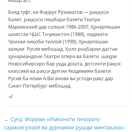
назар аст.
Бояд гуфт, ки Фаррух Рӯзиматов — раққоси
балет, раққоси пешбари балети Театри
Мариинский дар солҳои 1986-2007, Ҳунарпешаи
шоистаи ҶШС Тоҷикистон (1988), лауреати
Ҷоизаи ниқоби тиллоӣ (1998), Ҳунарпешаи
халқии Русия мебошад. Ҳоло роҳбарии дастаи
ҳунармандони Театри опера ва балети шаҳри
Новосибирскро бар уҳда дошта, дотсенти рақси
классикӣ ва рақси дуэтии Академияи балети
Русия ба номи А.Ваганова ва устоди рақс дар
Санкт-Петербург мебошад.
←
Суғд: Форуми «Имконоти тиҷорату
сармоягузорӣ ва дурнамои рушди минтақаҳо»