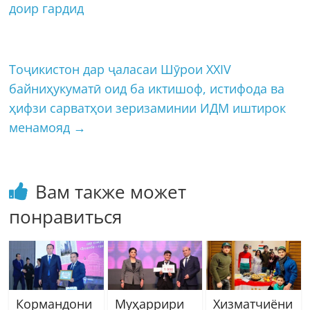
доир гардид
Тоҷикистон дар ҷаласаи Шӯрои XXIV
байниҳукуматӣ оид ба иктишоф, истифода ва
ҳифзи сарватҳои зеризаминии ИДМ иштирок
менамояд
→
Вам также может
понравиться
Кормандони
Муҳаррири
Хизматчиёни