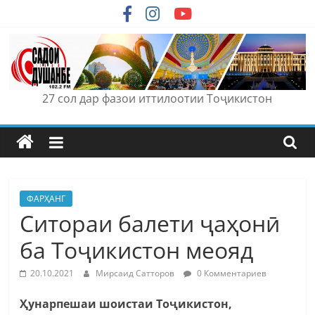
Skip
to
content
27 сол дар фазои иттилоотии Тоҷикистон
ФАРҲАНГ
Ситораи балети ҷаҳонӣ
ба Тоҷикистон меояд
20.10.2021
Мирсаид Сатторов
0 Комментариев
Ҳунарпешаи шоистаи Тоҷикистон,