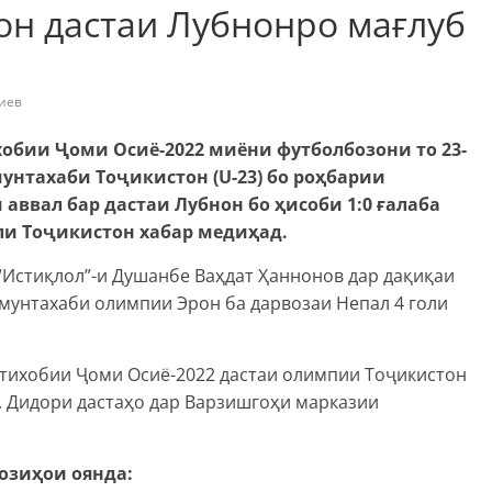
он дастаи Лубнонро мағлуб
иев
бии Ҷоми Осиё-2022 миёни футболбозони то 23-
 мунтахаби Тоҷикистон (U-23) бо роҳбарии
аввал бар дастаи Лубнон бо ҳисоби 1:0 ғалаба
ли Тоҷикистон хабар медиҳад.
“Истиқлол”-и Душанбе Ваҳдат Ҳаннонов дар дақиқаи
и мунтахаби олимпии Эрон ба дарвозаи Непал 4 голи
нтихобии Ҷоми Осиё-2022 дастаи олимпии Тоҷикистон
. Дидори дастаҳо дар Варзишгоҳи марказии
озиҳои оянда: