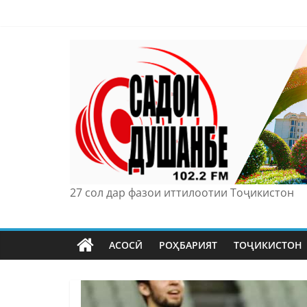
Skip
to
content
27 сол дар фазои иттилоотии Тоҷикистон
АСОСӢ
РОҲБАРИЯТ
ТОҶИКИСТОН