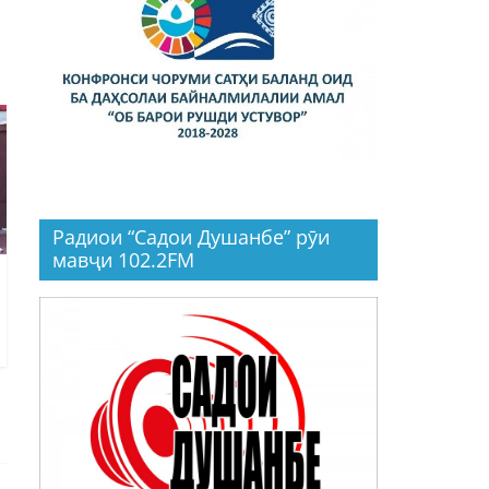
Радиои “Садои Душанбе” рӯи
мавҷи 102.2FM