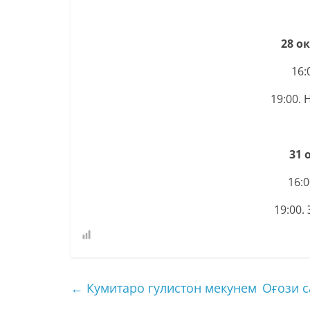
28 о
16:
19:00.
31 
16:
19:00
←
Кумитаро гулистон мекунем
Оғози 