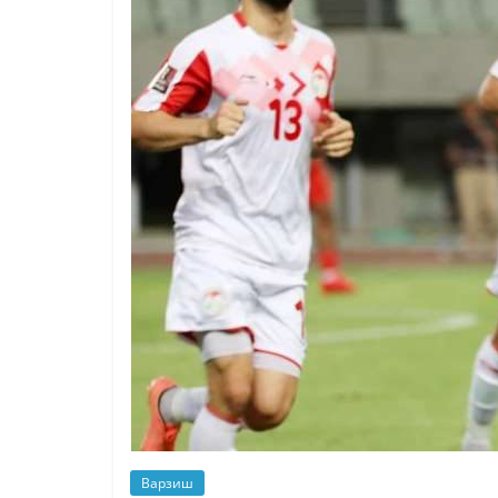
Варзиш