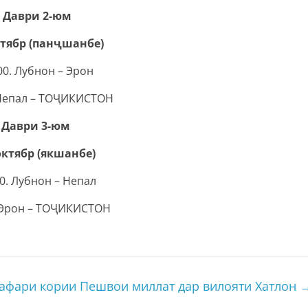
Даври 2-юм
ктябр (панҷшанбе)
00. Лубнон – Эрон
 Непал – ТОҶИКИСТОН
Даври 3-юм
октябр (якшанбе)
00. Лубнон – Непал
. Эрон – ТОҶИКИСТОН
сафари кории Пешвои миллат дар вилояти Хатлон