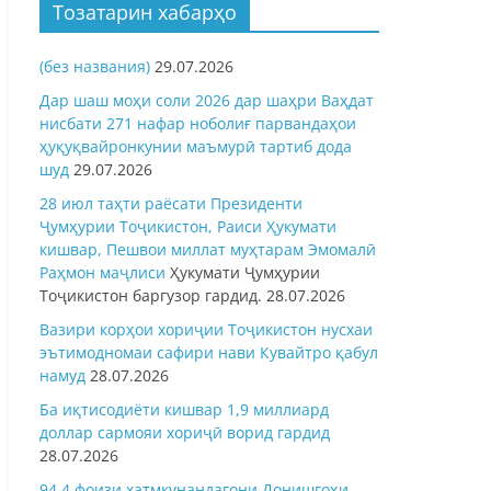
Тозатарин хабарҳо
(без названия)
29.07.2026
Дар шаш моҳи соли 2026 дар шаҳри Ваҳдат
нисбати 271 нафар ноболиғ парвандаҳои
ҳуқуқвайронкунии маъмурӣ тартиб дода
шуд
29.07.2026
28 июл таҳти раёсати Президенти
Ҷумҳурии Тоҷикистон, Раиси Ҳукумати
кишвар, Пешвои миллат муҳтарам Эмомалӣ
Раҳмон
маҷлиси
Ҳукумати Ҷумҳурии
Тоҷикистон баргузор гардид.
28.07.2026
Вазири корҳои хориҷии Тоҷикистон нусхаи
эътимодномаи сафири нави Кувайтро қабул
намуд
28.07.2026
Ба иқтисодиёти кишвар 1,9 миллиард
доллар сармояи хориҷӣ ворид гардид
28.07.2026
94,4 фоизи хатмкунандагони Донишгоҳи