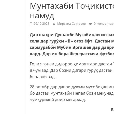
Мунтахаби Тоҷикист
намуд
26.10.2021
Мирсаид Сатторов
0 Комментар
Дар шаҳри Душанбе Мусобиқаи интихо
сола дар гурӯҳи «В» оғоз ёфт. Дастаи
сармураббӣ Мубин Эргашев дар даври 
кард. Дар ин бора Федератсияи футбо
Голи ягонаи дидорро ҳимоятгари дастаи 
87-ум зад. Дар бозии дигари гурӯҳ даста
беҷавоб зад.
28 октябр дар даври дуюми мусобиқаи и
бо дастаи мунтахаби Непал бозӣ мекунад
ҷумҳуриявӣ доир мегардад.
Б