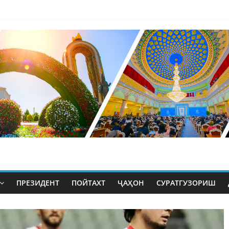
ПРЕЗИДЕНТ
ПОЙТАХТ
ҶАҲОН
СУРАТГУЗОРИШ