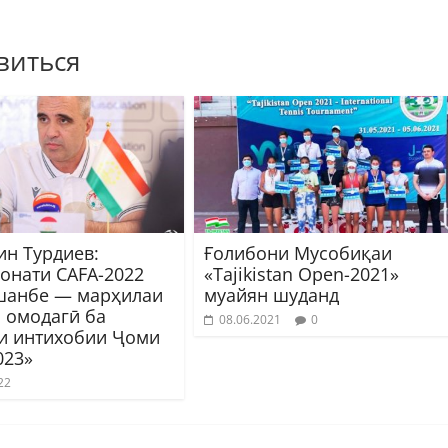
виться
ин Турдиев:
Ғолибони Мусобиқаи
онати CAFA-2022
«Tajikistan Open-2021»
шанбе — марҳилаи
муайян шуданд
 омодагӣ ба
08.06.2021
0
и интихобии Ҷоми
023»
22