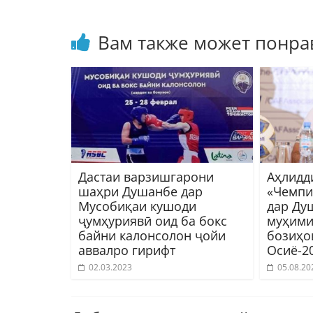
Вам также может понра
Дастаи варзишгарони
Аҳлидд
шаҳри Душанбе дар
«Чемпи
Мусобиқаи кушоди
дар Ду
ҷумҳуриявӣ оид ба бокс
муҳими
байни калонсолон ҷойи
бозиҳо
аввалро гирифт
Осиё-2
02.03.2023
05.08.20