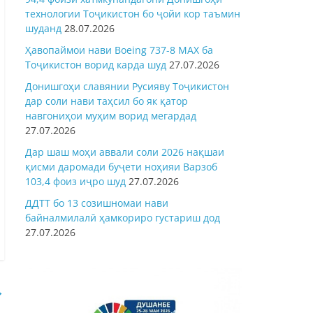
технологии Тоҷикистон бо ҷойи кор таъмин
шуданд
28.07.2026
Ҳавопаймои нави Boeing 737-8 MAX ба
Тоҷикистон ворид карда шуд
27.07.2026
Донишгоҳи славянии Русияву Тоҷикистон
дар соли нави таҳсил бо як қатор
навгониҳои муҳим ворид мегардад
27.07.2026
Дар шаш моҳи аввали соли 2026 нақшаи
қисми даромади буҷети ноҳияи Варзоб
103,4 фоиз иҷро шуд
27.07.2026
ДДТТ бо 13 созишномаи нави
байналмилалӣ ҳамкориро густариш дод
27.07.2026
→