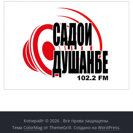
Копирайт © 2026
. Все права защищены.
Тема
ColorMag
от ThemeGrill. Создано на
WordPress
.