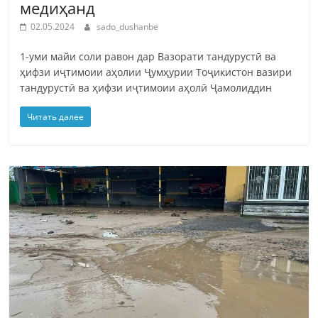
медиҳанд
02.05.2024
sado_dushanbe
1-уми майи соли равон дар Вазорати тандурустӣ ва
ҳифзи иҷтимоии аҳолии Ҷумҳурии Тоҷикистон вазири
тандурустӣ ва ҳифзи иҷтимоии аҳолӣ Ҷамолиддин
Читать далее