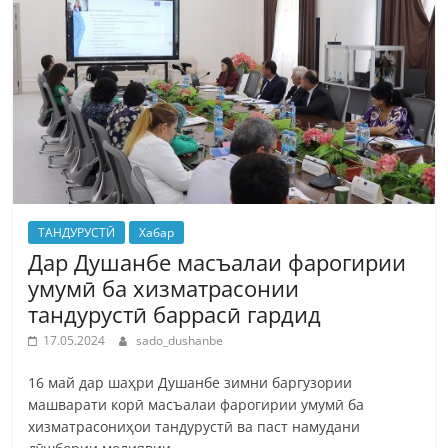
ТАНДУРУСТӢ
Хабар
Дар Душанбе масъалаи фарогирии
умумӣ ба хизматрасонии
тандурустӣ баррасӣ гардид
17.05.2024
sado_dushanbe
16 май дар шаҳри Душанбе зимни баргузории
машварати корӣ масъалаи фарогирии умумӣ ба
хизматрасониҳои тандурустӣ ва паст намудани