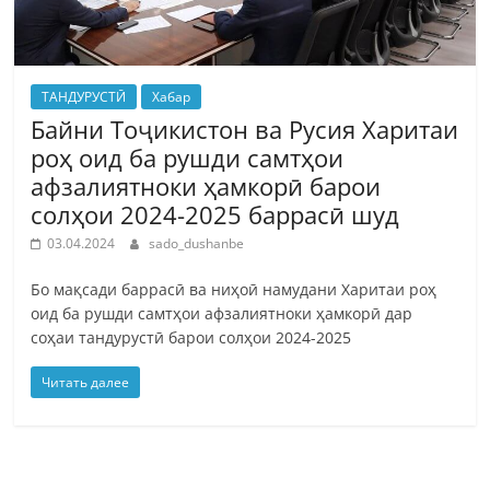
ТАНДУРУСТӢ
Хабар
Байни Тоҷикистон ва Русия Харитаи
роҳ оид ба рушди самтҳои
афзалиятноки ҳамкорӣ барои
солҳои 2024-2025 баррасӣ шуд
03.04.2024
sado_dushanbe
Бо мақсади баррасӣ ва ниҳоӣ намудани Харитаи роҳ
оид ба рушди самтҳои афзалиятноки ҳамкорӣ дар
соҳаи тандурустӣ барои солҳои 2024-2025
Читать далее