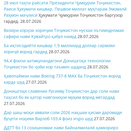
28 июл таҳти раёсати Президенти Ҷумҳурии Тоҷикистон,
Раиси Ҳукумати кишвар, Пешвои миллат муҳтарам Эмомалӣ
Раҳмон
маҷлиси
Ҳукумати Ҷумҳурии Тоҷикистон баргузор
гардид.
28.07.2026
Вазири корҳои хориҷии Тоҷикистон нусхаи эътимодномаи
сафири нави Кувайтро қабул намуд
28.07.2026
Ба иқтисодиёти кишвар 1,9 миллиард доллар сармояи
хориҷӣ ворид гардид
28.07.2026
94,4 фоизи хатмкунандагони Донишгоҳи технологии
Тоҷикистон бо ҷойи кор таъмин шуданд
28.07.2026
Ҳавопаймои нави Boeing 737-8 MAX ба Тоҷикистон ворид
карда шуд
27.07.2026
Донишгоҳи славянии Русияву Тоҷикистон дар соли нави
таҳсил бо як қатор навгониҳои муҳим ворид мегардад
27.07.2026
Дар шаш моҳи аввали соли 2026 нақшаи қисми даромади
буҷети ноҳияи Варзоб 103,4 фоиз иҷро шуд
27.07.2026
ДДТТ бо 13 созишномаи нави байналмилалӣ ҳамкориро