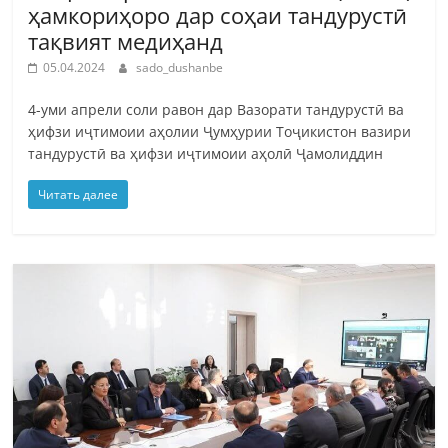
ҳамкориҳоро дар соҳаи тандурустӣ
тақвият медиҳанд
05.04.2024
sado_dushanbe
4-уми апрели соли равон дар Вазорати тандурустӣ ва
ҳифзи иҷтимоии аҳолии Ҷумҳурии Тоҷикистон вазири
тандурустӣ ва ҳифзи иҷтимоии аҳолӣ Ҷамолиддин
Читать далее