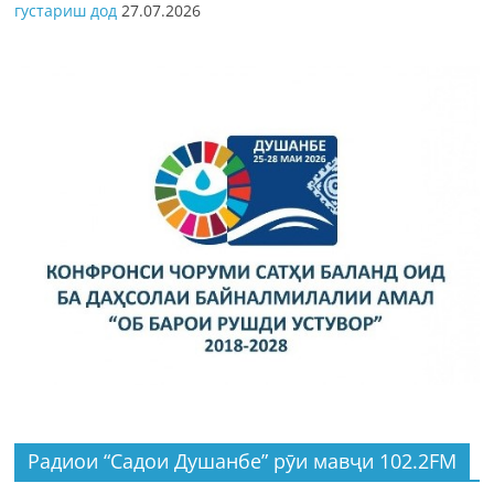
густариш дод
27.07.2026
Радиои “Садои Душанбе” рӯи мавҷи 102.2FM