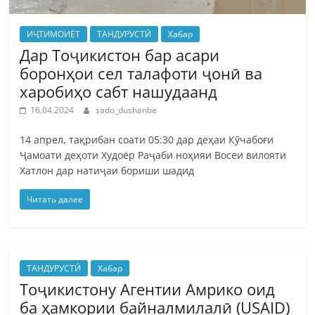
ИҶТИМОИЁТ
ТАНДУРУСТӢ
Хабар
Дар Тоҷикистон бар асари
боронҳои сел талафоти ҷонӣ ва
харобиҳо сабт нашудаанд
16.04.2024
sado_dushanbe
14 апрел, тақрибан соати 05:30 дар деҳаи Кӯчабоғи
Ҷамоати деҳоти Худоёр Раҷаби ноҳияи Восеи вилояти
Хатлон дар натиҷаи бориши шадид
Читать далее
ТАНДУРУСТӢ
Хабар
Тоҷикистону Агентии Амрико оид
ба ҳамкории байналмилалӣ (USAID)