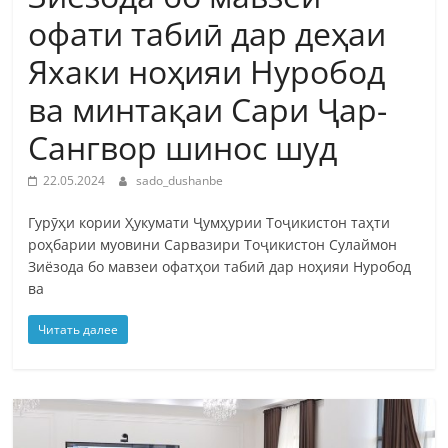
офати табиӣ дар деҳаи
Яхаки ноҳияи Нуробод
ва минтақаи Сари Ҷар-
Сангвор шинос шуд
22.05.2024
sado_dushanbe
Гурӯҳи кории Ҳукумати Ҷумҳурии Тоҷикистон таҳти
роҳбарии муовини Сарвазири Тоҷикистон Сулаймон
Зиёзода бо мавзеи офатҳои табиӣ дар ноҳияи Нуробод
ва
Читать далее