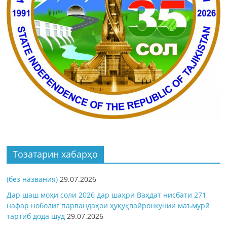
Тозатарин хабарҳо
(без названия)
29.07.2026
Дар шаш моҳи соли 2026 дар шаҳри Ваҳдат нисбати 271
нафар ноболиғ парвандаҳои ҳуқуқвайронкунии маъмурӣ
тартиб дода шуд
29.07.2026