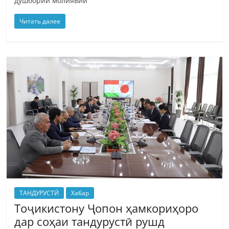
дӯшбории молиявии
Читать далее
ТАНДУРУСТӢ
Хабар
Тоҷикистону Ҷопон ҳамкориҳоро
дар соҳаи тандурустӣ рушд