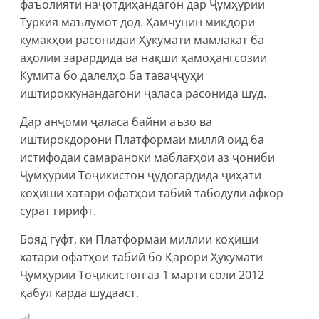
фаъолияти наҷотдиҳандагон дар Ҷумҳурии
Туркия маълумот дод. Ҳамчунин миқдори
кумакҳои расонидаи Ҳукумати мамлакат ба
аҳолии зарардида ва нақши ҳамоҳангсозии
Кумита бо далелҳо ба таваҷҷуҳи
иштироккунандагони ҷаласа расонида шуд.
Дар анҷоми ҷаласа байни аъзо ва
иштирокдорони Платформаи миллӣ оид ба
истифодаи самараноки маблағҳои аз ҷониби
Ҷумҳурии Тоҷикистон ҷудогардида ҷиҳати
коҳиши хатари офатҳои табиӣ табодули афкор
сурат гирифт.
Бояд гуфт, ки Платформаи миллии коҳиши
хатари офатҳои табиӣ бо Қарори Ҳукумати
Ҷумҳурии Тоҷикистон аз 1 марти соли 2012
қабул карда шудааст.