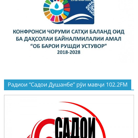
Радиои “Садои Душанбе” рӯи мавҷи 102.2FM