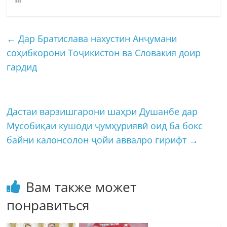
←
Дар Братислава нахустин Анҷумани
соҳибкорони Тоҷикистон ва Словакия доир
гардид
Дастаи варзишгарони шаҳри Душанбе дар
Мусобиқаи кушоди ҷумҳуриявӣ оид ба бокс
байни калонсолон ҷойи аввалро гирифт
→
Вам также может
понравиться