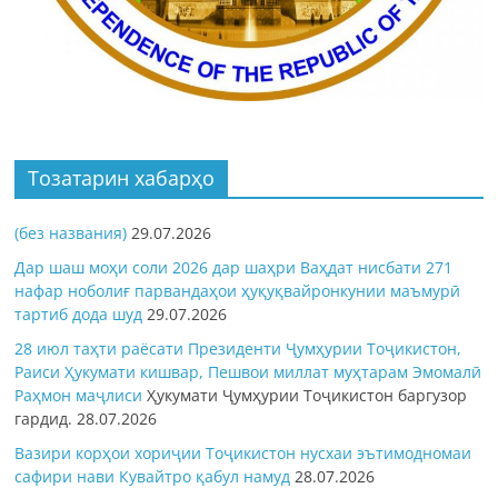
Тозатарин хабарҳо
(без названия)
29.07.2026
Дар шаш моҳи соли 2026 дар шаҳри Ваҳдат нисбати 271
нафар ноболиғ парвандаҳои ҳуқуқвайронкунии маъмурӣ
тартиб дода шуд
29.07.2026
28 июл таҳти раёсати Президенти Ҷумҳурии Тоҷикистон,
Раиси Ҳукумати кишвар, Пешвои миллат муҳтарам Эмомалӣ
Раҳмон
маҷлиси
Ҳукумати Ҷумҳурии Тоҷикистон баргузор
гардид.
28.07.2026
Вазири корҳои хориҷии Тоҷикистон нусхаи эътимодномаи
сафири нави Кувайтро қабул намуд
28.07.2026