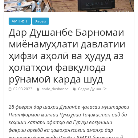
АМНИЯТ
Хабар
Дар Душанбе Барномаи
миёнамуҳлати давлатии
ҳифзи аҳолӣ ва ҳудуд аз
ҳолатҳои фавқулода
рӯнамоӣ карда шуд
02.03.2023
sado_dushanbe
Садои Душанбе
28 феврал дар шаҳри Душанбе ҷаласаи муштараки
Платформаи миллии Ҷумҳурии Тоҷикистон оид ба
коҳиши хатари офатҳо ва Гурӯҳи вокуниши
фаврии арзёбӣ ва ҳамоҳангсозии амалҳо дар
ҳолатҳои фавқулода (Гурӯҳи РЕАКТ) баргузор шуд
,