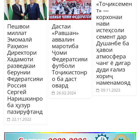
«Тоҷиксемен
т» —
корхонаи
нави
Пешвои
Дастаи
истеҳсоли
миллат
«Равшан»
семент дар
Эмомалӣ
аввалин
Душанбе ба
Раҳмон
маротиба
ҳавои
Директори
Ҷоми
атмосфера
Хадамоти
Федератсияи
чанг ё дигар
разведкаи
футболи
дуди ғализ
берунии
Тоҷикистонр
хориҷ
Федератсияи
о ба даст
наменамояд
Россия
овард
09.11.2023
Сергей
26.02.2024
Наришкинро
ба ҳузур
пазируфтанд
22.11.2022