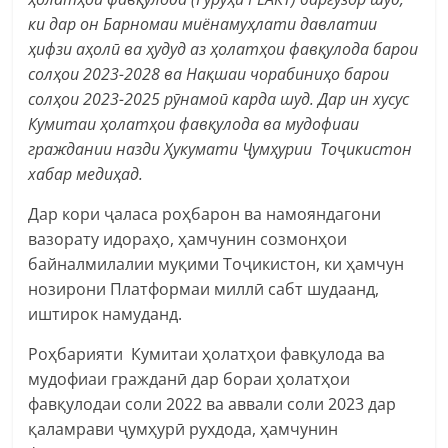
ки дар он
Барномаи миёнамуҳлати давлатии
ҳифзи аҳолӣ ва ҳудуд аз ҳолатҳои фавқулода барои
солҳои 2023-2028 ва Нақшаи чорабиниҳо барои
солҳои 2023-2025 рӯнамоӣ карда шуд.
Дар ин хусуc
Кумитаи ҳолатҳои фавқулода ва мудофиаи
граждании назди Ҳукумати Ҷумҳурии Тоҷикистон
хабар медиҳад.
Дар кори ҷаласа роҳбарон ва намояндагони
вазорату идораҳо, ҳамчунин созмонҳои
байналмилалии муқими Тоҷикистон, ки ҳамчун
нозирони Платформаи миллӣ сабт шудаанд,
иштирок намуданд.
Роҳбарияти Кумитаи ҳолатҳои фавқулода ва
мудофиаи гражданӣ дар бораи ҳолатҳои
фавқулодаи соли 2022 ва аввали соли 2023 дар
қаламрави ҷумҳурӣ рухдода, ҳамчунин