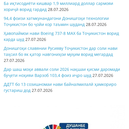
Ба иқтисодиёти кишвар 1,9 миллиард доллар сармояи
хориҷӣ ворид гардид
28.07.2026
94,4 фоизи хатмкунандагони Донишгоҳи технологии
Тоҷикистон бо ҷойи кор таъмин шуданд
28.07.2026
Ҳавопаймои нави Boeing 737-8 MAX ба Тоҷикистон ворид
карда шуд
27.07.2026
Донишгоҳи славянии Русияву Тоҷикистон дар соли нави
таҳсил бо як қатор навгониҳои муҳим ворид мегардад
27.07.2026
Дар шаш моҳи аввали соли 2026 нақшаи қисми даромади
буҷети ноҳияи Варзоб 103,4 фоиз иҷро шуд
27.07.2026
ДДТТ бо 13 созишномаи нави байналмилалӣ ҳамкориро
густариш дод
27.07.2026