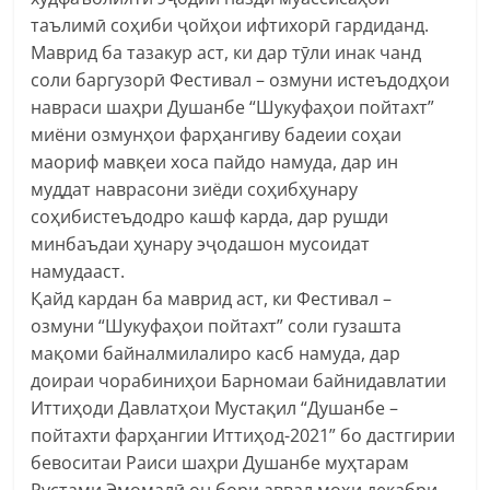
таълимӣ соҳиби ҷойҳои ифтихорӣ гардиданд.
Маврид ба тазакур аст, ки дар тӯли инак чанд
соли баргузорӣ Фестивал – озмуни истеъдодҳои
навраси шаҳри Душанбе “Шукуфаҳои пойтахт”
миёни озмунҳои фарҳангиву бадеии соҳаи
маориф мавқеи хоса пайдо намуда, дар ин
муддат наврасони зиёди соҳибҳунару
соҳибистеъдодро кашф карда, дар рушди
минбаъдаи ҳунару эҷодашон мусоидат
намудааст.
Қайд кардан ба маврид аст, ки Фестивал –
озмуни “Шукуфаҳои пойтахт” соли гузашта
мақоми байналмилалиро касб намуда, дар
доираи чорабиниҳои Барномаи байнидавлатии
Иттиҳоди Давлатҳои Мустақил “Душанбе –
пойтахти фарҳангии Иттиҳод-2021” бо дастгирии
бевоситаи Раиси шаҳри Душанбе муҳтарам
Рустами Эмомалӣ он бори аввал моҳи декабри