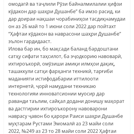
омодагӣ ва таҷлили Рӯзи байналмилалии ҳифзи
кӯдакон дар шаҳри Душанбе” ба имзо расид, ки
дар доираи нақшаи чорабиниҳои тасдиқнамудаи
он аз 26 май то 1 июни соли 2022 дар пойтахт
“Ҳафтаи кӯдакон ва наврасони шаҳри Душанбе”
эълон гардидааст.
Илова бар ин, бо мақсади баланд бардоштани
сатҳу сифати таҳсилот, ба эҷодкорию навоварӣ,
ихтироъкорӣ, омӯзиши амиқи илмҳои дақиқ,
ташаккули сатҳи фарҳанги техникӣ, тарғиби
маданияти истифодабарии иттилооти
интернетӣ, ҷорӣ намудани техникаю
технологияи инноватсионии муосир дар
раванди таълим, сайқал додани донишу маҳорат
ва дастгирии ихтироъкорону навоварони
наврасу ҷавон бо қарори Раиси шаҳри Душанбе
муҳтарам Рустами Эмомалӣ аз 23 майи соли
2022, №249 аз 23 то 28 майи соли 2022 Ҳафтаи