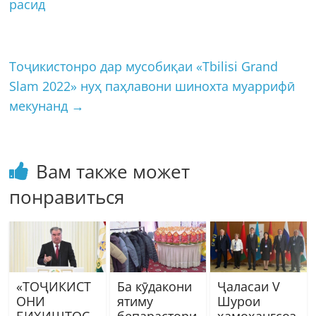
расид
Тоҷикистонро дар мусобиқаи «Tbilisi Grand
Slam 2022» нуҳ паҳлавони шинохта муаррифӣ
мекунанд
→
Вам также может
понравиться
«ТОҶИКИСТ
Ба кӯдакони
Ҷаласаи V
ОНИ
ятиму
Шурои
БИҲИШТОС
бепарастори
ҳамоҳангсоз