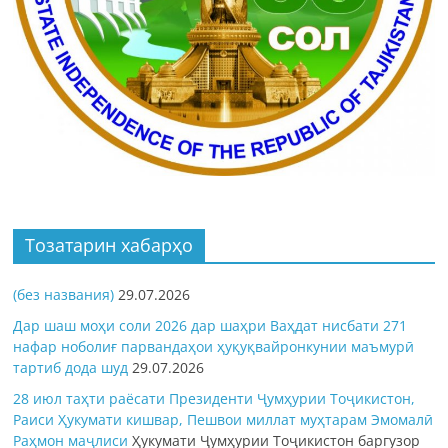
Тозатарин хабарҳо
(без названия)
29.07.2026
Дар шаш моҳи соли 2026 дар шаҳри Ваҳдат нисбати 271
нафар ноболиғ парвандаҳои ҳуқуқвайронкунии маъмурӣ
тартиб дода шуд
29.07.2026
28 июл таҳти раёсати Президенти Ҷумҳурии Тоҷикистон,
Раиси Ҳукумати кишвар, Пешвои миллат муҳтарам Эмомалӣ
Раҳмон
маҷлиси
Ҳукумати Ҷумҳурии Тоҷикистон баргузор