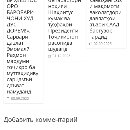
ОРО
ноҳияи
и мақомоти
БАРОБАРИ
Шаҳритус
ваколатдори
ҶОНИ ХУД
кумак ва
давлатҳои
ДӮСТ
туҳфаҳои
аъзои СААД
ДОРЕМ!».
Президенти
баргузор
Сарвари
Тоҷикистон
гардид
давлат
расонида
02.09.2025
Эмомалӣ
шуданд
Раҳмон
31.12.2025
мардуми
тоҷикро ба
муттаҳидиву
сарҷамъӣ
даъват
намуданд
08.09.2022
Добавить комментарий