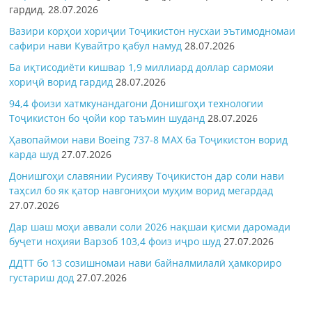
гардид.
28.07.2026
Вазири корҳои хориҷии Тоҷикистон нусхаи эътимодномаи
сафири нави Кувайтро қабул намуд
28.07.2026
Ба иқтисодиёти кишвар 1,9 миллиард доллар сармояи
хориҷӣ ворид гардид
28.07.2026
94,4 фоизи хатмкунандагони Донишгоҳи технологии
Тоҷикистон бо ҷойи кор таъмин шуданд
28.07.2026
Ҳавопаймои нави Boeing 737-8 MAX ба Тоҷикистон ворид
карда шуд
27.07.2026
Донишгоҳи славянии Русияву Тоҷикистон дар соли нави
таҳсил бо як қатор навгониҳои муҳим ворид мегардад
27.07.2026
Дар шаш моҳи аввали соли 2026 нақшаи қисми даромади
буҷети ноҳияи Варзоб 103,4 фоиз иҷро шуд
27.07.2026
ДДТТ бо 13 созишномаи нави байналмилалӣ ҳамкориро
густариш дод
27.07.2026