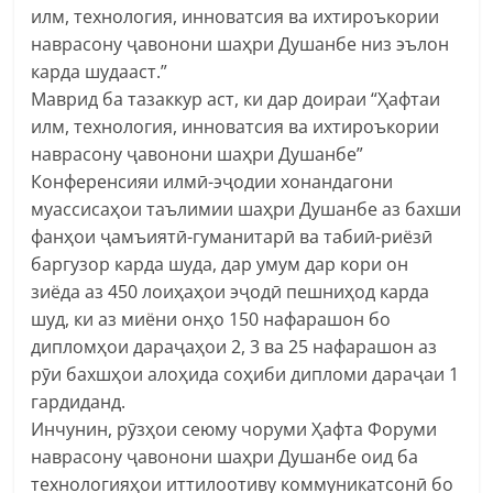
илм, технология, инноватсия ва ихтироъкории
наврасону ҷавонони шаҳри Душанбе низ эълон
карда шудааст.”
Маврид ба тазаккур аст, ки дар доираи “Ҳафтаи
илм, технология, инноватсия ва ихтироъкории
наврасону ҷавонони шаҳри Душанбе”
Конференсияи илмӣ-эҷодии хонандагони
муассисаҳои таълимии шаҳри Душанбе аз бахши
фанҳои ҷамъиятӣ-гуманитарӣ ва табиӣ-риёзӣ
баргузор карда шуда, дар умум дар кори он
зиёда аз 450 лоиҳаҳои эҷодӣ пешниҳод карда
шуд, ки аз миёни онҳо 150 нафарашон бо
дипломҳои дараҷаҳои 2, 3 ва 25 нафарашон аз
рӯи бахшҳои алоҳида соҳиби дипломи дараҷаи 1
гардиданд.
Инчунин, рӯзҳои сеюму чоруми Ҳафта Форуми
наврасону ҷавонони шаҳри Душанбе оид ба
технологияҳои иттилоотиву коммуникатсонӣ бо