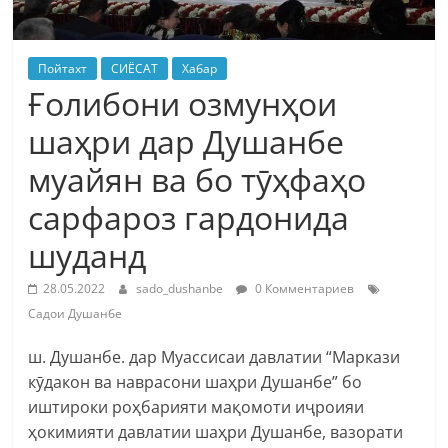
Пойтахт
СИЁСАТ
Хабар
Ғолибони озмунҳои
шаҳри дар Душанбе
муайян ва бо тӯҳфаҳо
сарфароз гардонида
шуданд
28.05.2022
sado_dushanbe
0 Комментариев
Садои Душанбе
ш. Душанбе. дар Муассисаи давлатии “Маркази
кӯдакон ва наврасони шаҳри Душанбе” бо
иштироки роҳбарияти мақомоти иҷроияи
ҳокимияти давлатии шаҳри Душанбе, вазорати