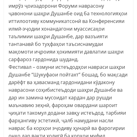
имрўз ҷоизадорони Форуми наврасону
ҷавонони шаҳри Душанбе оид ба технологияҳои
иттилоотиву коммуникатсонӣ ва Конференсияи
илмӣ-эҷодии хонандагони муассисаҳои
таълимии шаҳри Душанбе, дар вазъияти
тантанавӣ бо туҳфаҳои таъсиснамудаи
мақомоти иҷроияи ҳокимияти давлатии шаҳри
сарфароз гардонида шуданд.
Фестивал – озмуни истеъдодҳои навраси шаҳри
Душанбе “Шукуфаои пойтахт” бошад, бо мақсади
дарёфт ва ҳавасманд гардонидани кӯдакону
наврасони соҳибистеъдоди шаҳри Душанбе ва
дар ин замина мусоидат кардан дар рушди
маънавию зеҳнӣ, фароҳам овардани шароит
ҷиҳати такомул додани завқу истеъдод, тарбияи
фарҳангиву эстетикӣ, ҷалб намудани насли
наврас ба корҳои эҷодиву ҳунарӣ ва фарогирии
онҳо дар вақти холигӣ ба корҳои муфид