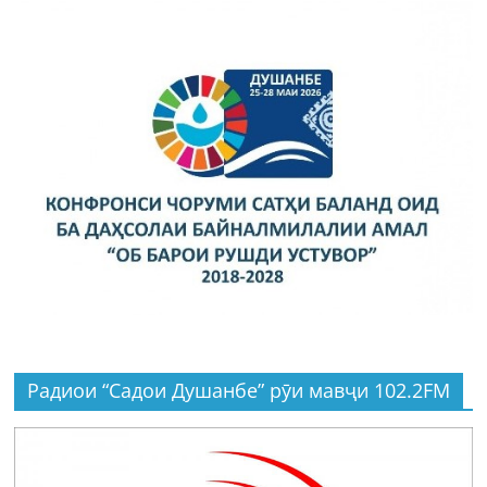
Радиои “Садои Душанбе” рӯи мавҷи 102.2FM