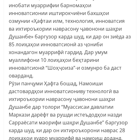
инобати муаррифии барномаҳои
инноватсионии иштирокчиёни бахшҳои
озмунии «Ҳафтаи илм, технология, инноватсия
ва ихтироъкории наврасону ҷавонони шаҳри
Душанбе» баргузор карда шуд, ки дар он зиёда аз
85 лоиҳаҳои инноватсионӣ аз ҷониби
хонандагон муаррифӣ гардид. Дар умум
муаллифони 10 лоиҳаҳои беҳтарини
инноватсионӣ “Шоҳҷоиза”-и озмунро ба даст
оварданд.
Рӯзи панҷуми Ҳафта бошад, Намоиши
дастовардҳои инноватсиониву технологӣ ва
ихтироъкории наврасону ҷавонони шаҳри
Душанбе дар толори “Муассисаи давлатии
Маркази дарёфт ва рушди истеъдодҳои назди
Сарраёсати маорифи шаҳри Душанбе” баргузор
карда шуд, ки дар он ихтироъкорони наврас 28
лоиҳаҳои худро муаррифӣ ва намоиш доданд,