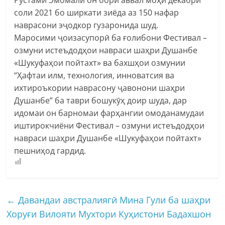
соли 2021 бо ширкати зиёда аз 150 нафар
наврасони эҷодкор гузаронида шуд.
Маросими ҷоизасупорӣ ба ғолибони Фестивал –
озмуни истеъдодҳои навраси шаҳри Душанбе
«Шукуфаҳои пойтахт» ва бахшҳои озмунии
“Ҳафтаи илм, технология, инноватсия ва
ихтироъкории наврасону ҷавонони шаҳри
Душанбе” ба таври бошукӯҳ доир шуда, дар
идомаи он барномаи фарҳангии омоданамудаи
иштирокчиёни Фестивал – озмуни истеъдодҳои
навраси шаҳри Душанбе «Шукуфаҳои пойтахт»
пешниҳод гардид.
←
Давандаи австралиягӣ Мина Гули ба шаҳри
Хоруғи Вилояти Мухтори Куҳистони Бадахшон