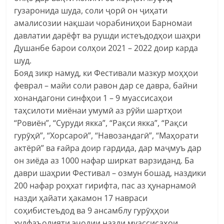
гузаронида шуда, соли ҷорӣ он ҷиҳати
амалисозии нақшаи чорабиниҳои Барномаи
давлатии дарёфт ва рушди истеъдодҳои шаҳри
Душанбе барои солҳои 2021 – 2022 доир карда
шуд.
Бояд зикр намуд, ки Фестивали мазкур моҳҳои
феврал – майи соли равон дар се давра, байни
хонандагони синфҳои 1 – 9 муассисаҳои
таҳсилоти миёнаи умумӣ аз рӯйи шартҳои
“Ровиён”, “Суруди якка”, “Рақси якка”, “Рақси
гурӯҳӣ”, “Хорсароӣ”, “Навозандагӣ”, “Маҳорати
актёрӣ” ва ғайра доир гардида, дар маҷмуъ дар
он зиёда аз 1000 нафар ширкат варзиданд. Ба
даври шаҳрии Фестивал – озмун бошад, наздики
200 нафар роҳхат гирифта, пас аз ҳунарнамоӣ
назди ҳайати ҳакамон 17 навраси
соҳибистеъдод ва 9 ансамблу гурӯҳҳои
худфаъолияти эҷодии назди муассисаҳои