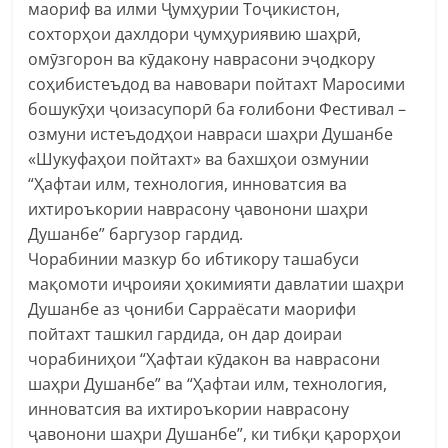
маориф ва илми Ҷумҳурии Тоҷикистон,
сохторҳои дахлдори ҷумҳуриявию шаҳрӣ,
омӯзгорон ва кӯдакону наврасони эҷодкору
соҳибистеъдод ва навовари пойтахт Маросими
бошукӯҳи ҷоизасупорӣ ба ғолибони Фестивал –
озмуни истеъдодҳои навраси шаҳри Душанбе
«Шукуфаҳои пойтахт» ва бахшҳои озмунии
“Ҳафтаи илм, технология, инноватсия ва
ихтироъкории наврасону ҷавонони шаҳри
Душанбе” баргузор гардид.
Чорабинии мазкур бо ибтикору ташабуси
мақомоти иҷроияи ҳокимияти давлатии шаҳри
Душанбе аз ҷониби Сарраёсати маорифи
пойтахт ташкил гардида, он дар доираи
чорабиниҳои “Ҳафтаи кӯдакон ва наврасони
шаҳри Душанбе” ва “Ҳафтаи илм, технология,
инноватсия ва ихтироъкории наврасону
ҷавонони шаҳри Душанбе”, ки тибқи қарорҳои