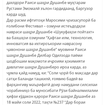
дахлдори Раиси шаҳри Душанбе муҳтарам
Рустами Эмомалӣ эълон гардидаанд, баргузор
карда шуд.
Дар расми ифтитоҳи Маросими ҷоизасупорӣ ба
ғолибони Фестивал – озмуни истеъдодҳои
навраси шаҳри Душанбе «Шукуфаҳои пойтахт»
ва бахшҳои озмунии “Ҳафтаи илм, технология,
инноватсия ва ихтироъкории наврасону
ҷавонони шаҳри Душанбе” муовини Раиси
шаҳри Душанбе Дилбар Одилзода паёми
шодбошии мақомоти иҷроияи ҳокимияти
давлатии шаҳри Душанберо ироа карда, аз
ҷумла қайд намуд, ки: “Соли ҷорӣ бо мақсади дар
сатҳи баланди ташкилӣ, ғоявию бадеӣ ва
фарҳангиву маърифатӣ доир намудани силсилаи
чорабиниҳо ба муносибати Рӯзи байналмилалии
ҳифзи кӯдакон қарори Раиси шаҳри Душанбе аз
18 майи соли 2022, таҳти №237 “Дар бораи