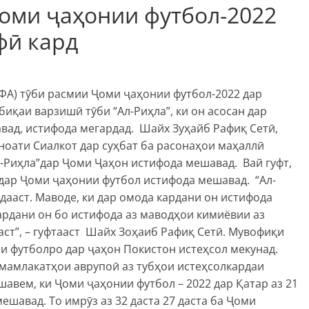
оми ҷаҳонии футбол-2022
фӣ кард
А) тӯби расмии Ҷоми ҷаҳонии футбол-2022 дар
иқаи варзишӣ тӯби “Ал-Риҳла”, ки он асосан дар
вад, истифода мегардад. Шайх Зуҳайб Рафиқ Сетӣ,
ноати Сиалкот дар суҳбат ба расонаҳои маҳаллӣ
Ал-Риҳла”дар Ҷоми Ҷаҳон истифода мешавад. Вай гуфт,
s дар Ҷоми ҷаҳонии футбол истифода мешавад. “Ал-
дааст. Маводе, ки дар омода кардани он истифода
ардани он бо истифода аз маводҳои кимиёвии аз
аст”, – гуфтааст Шайх Зоҳаиб Рафиқ Сетӣ. Мувофиқи
и футболро дар ҷаҳон Покистон истеҳсол мекунад.
мамлакатҳои аврупоӣ аз тубҳои истеҳсолкардаи
авем, ки Ҷоми ҷаҳонии футбол – 2022 дар Қатар аз 21
ешавад. То имрӯз аз 32 даста 27 даста ба Ҷоми