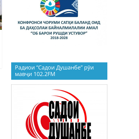
Радиои “Садои Душанбе” рӯи
мавҷи 102.2FM