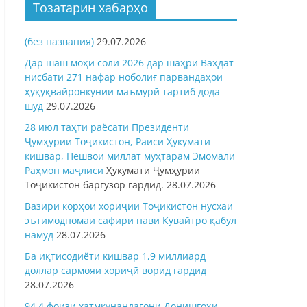
Тозатарин хабарҳо
(без названия)
29.07.2026
Дар шаш моҳи соли 2026 дар шаҳри Ваҳдат
нисбати 271 нафар ноболиғ парвандаҳои
ҳуқуқвайронкунии маъмурӣ тартиб дода
шуд
29.07.2026
28 июл таҳти раёсати Президенти
Ҷумҳурии Тоҷикистон, Раиси Ҳукумати
кишвар, Пешвои миллат муҳтарам Эмомалӣ
Раҳмон
маҷлиси
Ҳукумати Ҷумҳурии
Тоҷикистон баргузор гардид.
28.07.2026
Вазири корҳои хориҷии Тоҷикистон нусхаи
эътимодномаи сафири нави Кувайтро қабул
намуд
28.07.2026
Ба иқтисодиёти кишвар 1,9 миллиард
доллар сармояи хориҷӣ ворид гардид
28.07.2026
94,4 фоизи хатмкунандагони Донишгоҳи