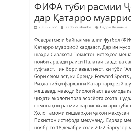
ФИФА тӯби расмии Ҷ
дар Қатарро муарри
23.06.2022
sado_dushanbe
Садои Душанбе
Федератсияи байналмилалии футбол (ФИФ
Қатарро муаррифӣ кардааст. Дар ин мусоб
шаҳри Сиалкоти Покистон истеҳсол меша
ноиби аршади раиси Палатаи савдо ва са
гуфтааст, ин бори аввал нест, ки тӯби “
бори сеюм аст, ки бренди Forward Sport
Риҳла тибқи фарҳанги Қатар тарҳрезӣ шу
мешавад, маводи биологӣ аст ва омода к
ҷиҳати экологӣ тоза асосёфта сохта шуда
сомонаҳои расмии варзишӣ аксари тубҳо
Ҳоло тамоми кишварҳои ҷаҳон махсусан 
Покистон истифода мекунанд. Ёдовар меш
ноябр то 18 декабри соли 2022 баргузор м