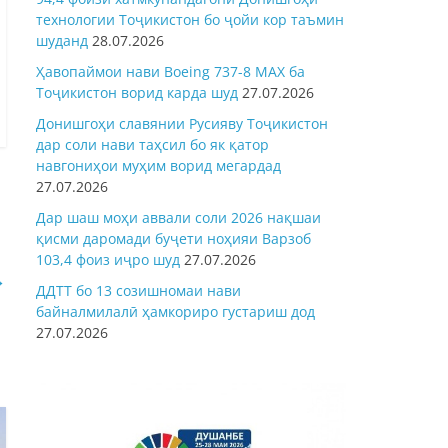
технологии Тоҷикистон бо ҷойи кор таъмин
шуданд
28.07.2026
Ҳавопаймои нави Boeing 737-8 MAX ба
Тоҷикистон ворид карда шуд
27.07.2026
Донишгоҳи славянии Русияву Тоҷикистон
дар соли нави таҳсил бо як қатор
навгониҳои муҳим ворид мегардад
27.07.2026
Дар шаш моҳи аввали соли 2026 нақшаи
қисми даромади буҷети ноҳияи Варзоб
103,4 фоиз иҷро шуд
27.07.2026
→
ДДТТ бо 13 созишномаи нави
байналмилалӣ ҳамкориро густариш дод
27.07.2026