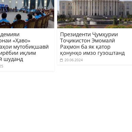
адемияи
Президенти Ҷумҳурии
онаи «Ҳаво»
Тоҷикистон Эмомалӣ
аҳои мутобиқшавӣ
Раҳмон ба як қатор
йирёбии иқлим
қонунҳо имзо гузоштанд
ӣ шуданд
20.06.2024
25