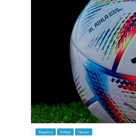
Варзиш
Хабар
Ҷаҳон