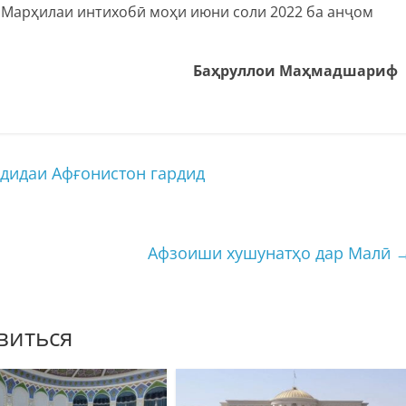
. Марҳилаи интихобӣ моҳи июни соли 2022 ба анҷом
Баҳруллои Маҳмадшариф
дидаи Афғонистон гардид
Афзоиши хушунатҳо дар Малӣ
виться