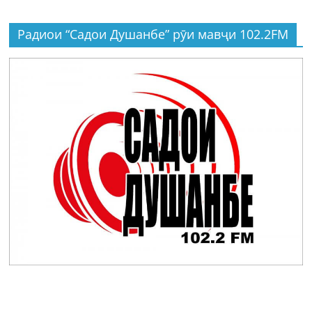
Радиои “Садои Душанбе” рӯи мавҷи 102.2FM