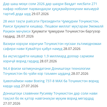
Дар шаш моҳи соли 2026 дар шаҳри Ваҳдат нисбати 271
нафар ноболиғ парвандаҳои ҳуқуқвайронкунии маъмурӣ
тартиб дода шуд
29.07.2026
28 июл таҳти раёсати Президенти Ҷумҳурии Тоҷикистон,
Раиси Ҳукумати кишвар, Пешвои миллат муҳтарам Эмомалӣ
Раҳмон
маҷлиси
Ҳукумати Ҷумҳурии Тоҷикистон баргузор
гардид.
28.07.2026
Вазири корҳои хориҷии Тоҷикистон нусхаи эътимодномаи
сафири нави Кувайтро қабул намуд
28.07.2026
Ба иқтисодиёти кишвар 1,9 миллиард доллар сармояи
хориҷӣ ворид гардид
28.07.2026
94,4 фоизи хатмкунандагони Донишгоҳи технологии
Тоҷикистон бо ҷойи кор таъмин шуданд
28.07.2026
Ҳавопаймои нави Boeing 737-8 MAX ба Тоҷикистон ворид
карда шуд
27.07.2026
Донишгоҳи славянии Русияву Тоҷикистон дар соли нави
таҳсил бо як қатор навгониҳои муҳим ворид мегардад
27.07.2026