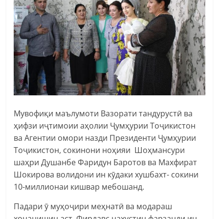
Мувофиқи маълумоти Вазорати тандурустӣ ва
ҳифзи иҷтимоии аҳолии Ҷумҳурии Тоҷикистон
ва Агентии омори назди Президенти Ҷумҳурии
Тоҷикистон, сокинони ноҳияи Шоҳмансури
шаҳри Душанбе Фаридун Баротов ва Махфират
Шокирова волидони ин кӯдаки хушбахт- сокини
10-миллионаи кишвар мебошанд.
Падари ӯ муҳоҷири меҳнатӣ ва модараш
хонанишин аст. Фирдавс нахустин фарзанди ин