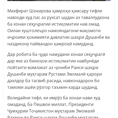
Махфират Шокирова ҳамроҳи ҳамсару тифли
навзоди худ пас аз рухсат шудан аз таваллудхона
ба хонаи сеҳуҷрагии истиқоматии нав омад.
Оилаи хуштолеъро намояндагони мақомоти
иҷроияи ҳокимияти давлатии шаҳри Душанбе ва
наздикону пайвандон ҳамроҳӣ намуданд.
Дар робита ба ҷудо намудани хонаи сеҳуҷрагӣ
дар яке аз биноҳои истиқоматии навбунёди
пойтахти мамлакат аз ҷониби Раиси шаҳри
Душанбе муҳтарам Рустами Эмомалӣ қарори
дахлдор ба тасвиб расида, навхонадорон бо
тамоми ашёи рӯзгор таъмин карда шуданд.
Волидайни тифл, ки имрӯз ба хонаи нави худ
омаданд, ба Пешвои миллат, Президенти
Ҷумҳурии Тоҷикистон муҳтарам Эмомалӣ
Раҳмон ва Раиси шаҳри Душанбе муҳтарам