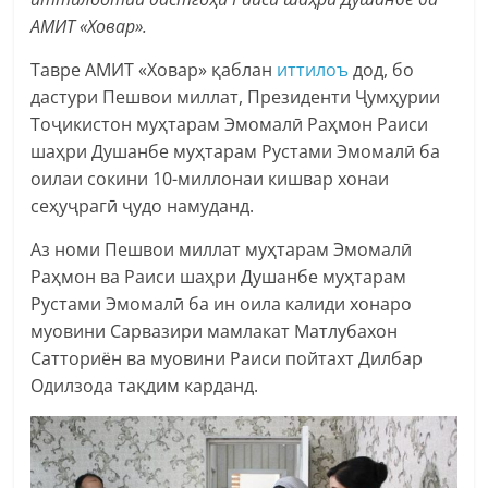
АМИТ «Ховар».
Тавре АМИТ «Ховар» қаблан
иттилоъ
дод, бо
дастури Пешвои миллат, Президенти Ҷумҳурии
Тоҷикистон муҳтарам Эмомалӣ Раҳмон Раиси
шаҳри Душанбе муҳтарам Рустами Эмомалӣ ба
оилаи сокини 10-миллонаи кишвар хонаи
сеҳуҷрагӣ ҷудо намуданд.
Аз номи Пешвои миллат муҳтарам Эмомалӣ
Раҳмон ва Раиси шаҳри Душанбе муҳтарам
Рустами Эмомалӣ ба ин оила калиди хонаро
муовини Сарвазири мамлакат Матлубахон
Сатториён ва муовини Раиси пойтахт Дилбар
Одилзода тақдим карданд.