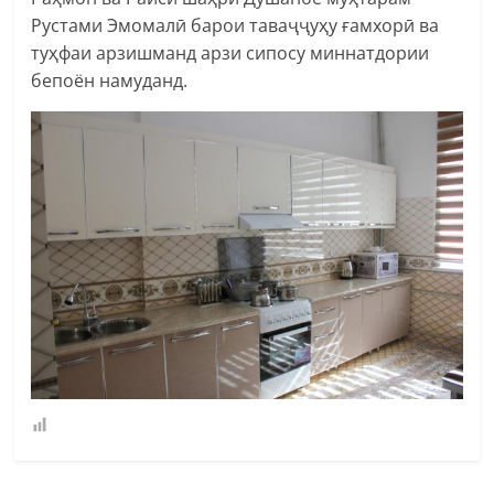
Рустами Эмомалӣ барои таваҷҷуҳу ғамхорӣ ва
туҳфаи арзишманд арзи сипосу миннатдории
бепоён намуданд.