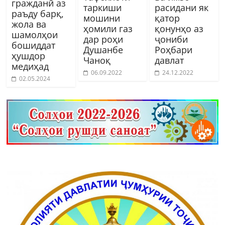
гражданӣ аз
таркиши
расидани як
раъду барқ,
мошини
қатор
жола ва
ҳомили газ
қонунҳо аз
шамолҳои
дар роҳи
ҷониби
бошиддат
Душанбе
Роҳбари
ҳушдор
Чаноқ
давлат
медиҳад
06.09.2022
24.12.2022
02.05.2024