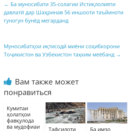
←
Ба муносибати 35-солагии Истиқлолияти
давлатӣ дар Шаҳринав 56 иншооти таъйиноти
гуногун бунёд мегарданд
Муносибатҳои иқтисодӣ миёни соҳибкорони
Тоҷикистон ва Узбекистон таҳким меёбанд
→
Вам также может
понравиться
Кумитаи
ҳолатҳои
фавқулода
ва мудофиаи
Тафсилоти
Ба имзо