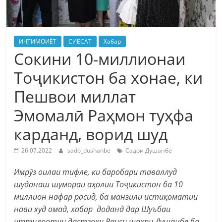
ИҶТИМОИЁТ
СИЁСАТ
Хабар
Сокини 10-миллионаи
Тоҷикистон ба хонае, ки
Пешвои миллат
Эмомалӣ Раҳмон туҳфа
карданд, ворид шуд
26.07.2022
sado_dushanbe
Садои Душанбе
Имрӯз оилаи тифле, ки баробари таваллуд
шуданаш шумораи аҳолии Тоҷикистон ба 10
миллион нафар расид, ба манзили истиқоматии
нави худ омад, хабар доданд дар Шуъбаи
иттилоотии дастгоҳи Раиси шаҳри Душанбе ба