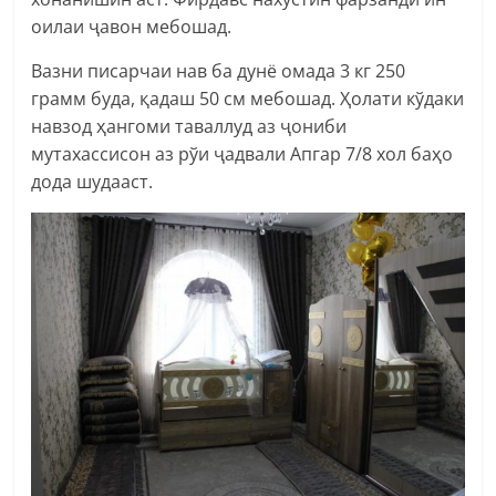
оилаи ҷавон мебошад.
Вазни писарчаи нав ба дунё омада 3 кг 250
грамм буда, қадаш 50 см мебошад. Ҳолати кўдаки
навзод ҳангоми таваллуд аз ҷониби
мутахассисон аз рўи ҷадвали Апгар 7/8 хол баҳо
дода шудааст.