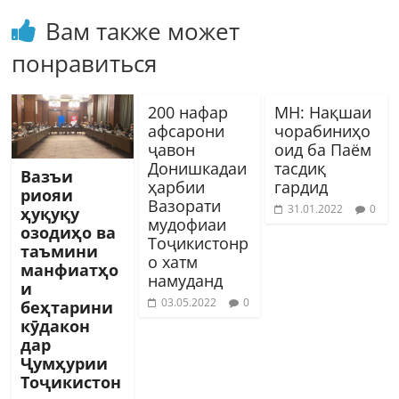
Вам также может
понравиться
200 нафар
МН: Нақшаи
афсарони
чорабиниҳо
ҷавон
оид ба Паём
Донишкадаи
тасдиқ
Вазъи
ҳарбии
гардид
риояи
Вазорати
31.01.2022
0
ҳуқуқу
мудофиаи
озодиҳо ва
Тоҷикистонр
таъмини
о хатм
манфиатҳо
намуданд
и
03.05.2022
0
беҳтарини
кӯдакон
дар
Ҷумҳурии
Тоҷикистон