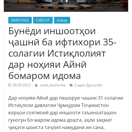
МИНТАҚА
СИЁСАТ
Хабар
Бунёди иншоотҳои
ҷашнӣ ба ифтихори 35-
солагии Истиқлолият
дар ноҳияи Айнӣ
бомаром идома
06.09.2022
sado_dushanbe
Садои Душанбе
Дар ноҳияи Айнӣ дар пешоруи чашни 31-солагии
Истиқлоли давлатии Ҷумҳурии Тоҷикистон
корҳои сохтмонӣ дар иншооти таъиноаташон
гуногун бо маром идома дошта, аҳли заҳмат
ҷиҳати шоиста таҷлил намудани ин сана,