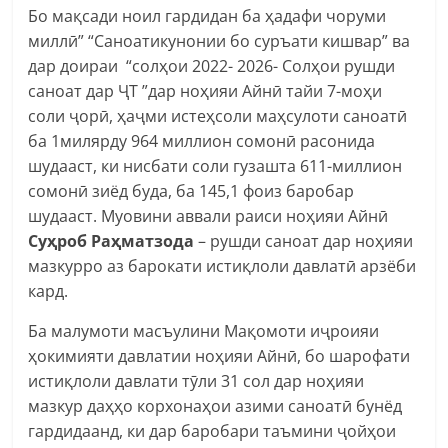
Бо мақсади ноил гардидан ба ҳадафи чоруми
миллӣ” “Саноатикунонии бо суръати кишвар” ва
дар доираи “солҳои 2022- 2026- Солҳои рушди
саноат дар ҶТ ”дар ноҳияи Айнӣ тайи 7-моҳи
соли ҷорӣ, ҳаҷми истеҳсоли маҳсулоти саноатӣ
ба 1милярду 964 миллион сомонӣ расонида
шудааст, ки нисбати соли гузашта 611-миллион
сомонӣ зиёд буда, ба 145,1 фоиз баробар
шудааст. Муовини аввали раиси ноҳияи Айнӣ
Суҳроб Раҳматзода
– рушди саноат дар ноҳияи
мазкурро аз барокати истиқлоли давлатӣ арзёби
кард.
Ба малумоти масъулини Мақомоти иҷроияи
ҳокимияти давлатии ноҳияи Айнӣ, бо шарофати
истиқлоли давлати тӯли 31 сол дар ноҳияи
мазкур даҳҳо корхонаҳои азими саноатӣ бунёд
гардидаанд, ки дар баробари таъмини ҷойҳои