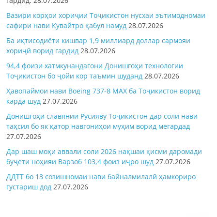
гардид.
28.07.2026
Вазири корҳои хориҷии Тоҷикистон нусхаи эътимодномаи
сафири нави Кувайтро қабул намуд
28.07.2026
Ба иқтисодиёти кишвар 1,9 миллиард доллар сармояи
хориҷӣ ворид гардид
28.07.2026
94,4 фоизи хатмкунандагони Донишгоҳи технологии
Тоҷикистон бо ҷойи кор таъмин шуданд
28.07.2026
Ҳавопаймои нави Boeing 737-8 MAX ба Тоҷикистон ворид
карда шуд
27.07.2026
Донишгоҳи славянии Русияву Тоҷикистон дар соли нави
таҳсил бо як қатор навгониҳои муҳим ворид мегардад
27.07.2026
Дар шаш моҳи аввали соли 2026 нақшаи қисми даромади
буҷети ноҳияи Варзоб 103,4 фоиз иҷро шуд
27.07.2026
ДДТТ бо 13 созишномаи нави байналмилалӣ ҳамкориро
густариш дод
27.07.2026