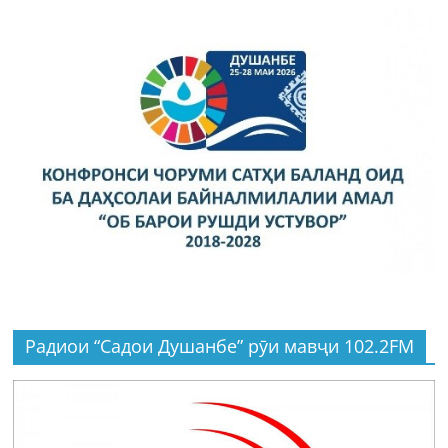
Радиои “Садои Душанбе” рӯи мавҷи 102.2FM