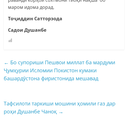
маром идома дорад.
Тоҷиддин Сатторзода
Садои Душанбе
←
Бо супориши Пешвои миллат ба мардуми
Ҷумҳурии Исломии Покистон кумаки
башардӯстона фиристонида мешавад
Тафсилоти таркиши мошини ҳомили газ дар
роҳи Душанбе Чаноқ
→