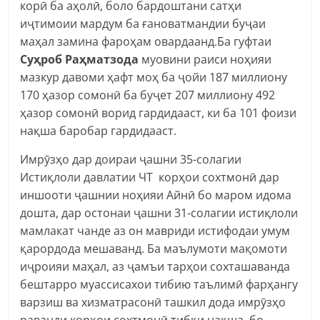
корӣ ба аҳолӣ, боло бардоштани сатҳи
иҷтимоии мардум ба ғановатмандии буҷаи
маҳал замина фароҳам овардаанд.Ба гуфтаи
Суҳроб Раҳматзода
муовини раиси ноҳияи
мазкур давоми ҳафт моҳ ба ҷойи 187 миллиону
170 ҳазор сомонӣ ба буҷет 207 миллиону 492
ҳазор сомонӣ ворид гардидааст, ки ба 101 фоизи
нақша баробар гардидааст.
Имрӯзҳо дар доираи ҷашни 35-солагии
Истиқлоли давлатии ЧТ корҳои сохтмонӣ дар
иншооти ҷашнии ноҳияи Айнӣ бо маром идома
дошта, дар остонаи ҷашни 31-солагии истиқлоли
мамлакат чанде аз он мавриди истифодаи умум
қарордода мешаванд. Ба маълумоти мақомоти
иҷроияи маҳал, аз ҷамъи тарҳои сохташаванда
бештарро муассисахои тибию таълимӣ фарҳангу
варзиш ва хизматрасонӣ ташкил дода имрӯзҳо
раванди корҳои сохтмонӣ тибқи нақша бо