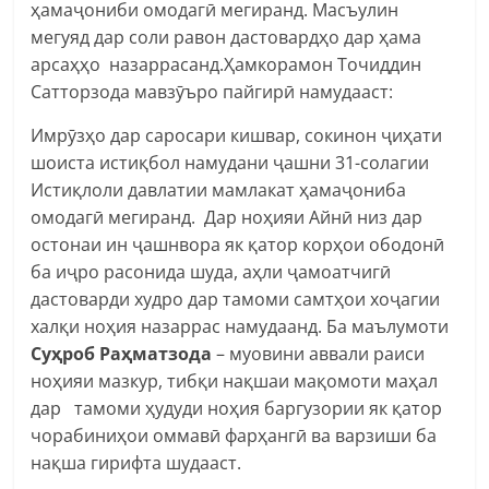
ҳамаҷониби омодагӣ мегиранд. Масъулин
мегуяд дар соли равон дастовардҳо дар ҳама
арсаҳҳо назаррасанд.Ҳамкорамон Точиддин
Сатторзода мавзӯъро пайгирӣ намудааст:
Имрӯзҳо дар саросари кишвар, сокинон ҷиҳати
шоиста истиқбол намудани ҷашни 31-солагии
Истиқлоли давлатии мамлакат ҳамаҷониба
омодагӣ мегиранд. Дар ноҳияи Айнӣ низ дар
остонаи ин ҷашнвора як қатор корҳои ободонӣ
ба иҷро расонида шуда, аҳли ҷамоатчигӣ
дастоварди худро дар тамоми самтҳои хоҷагии
халқи ноҳия назаррас намудаанд. Ба маълумоти
Суҳроб Раҳматзода
– муовини аввали раиси
ноҳияи мазкур, тибқи нақшаи мақомоти маҳал
дар тамоми ҳудуди ноҳия баргузории як қатор
чорабиниҳои оммавӣ фарҳангӣ ва варзиши ба
нақша гирифта шудааст.