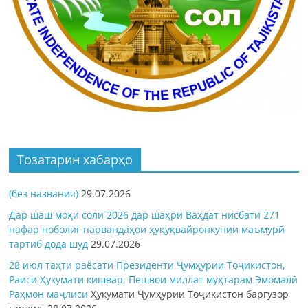
Тозатарин хабарҳо
(без названия)
29.07.2026
Дар шаш моҳи соли 2026 дар шаҳри Ваҳдат нисбати 271
нафар ноболиғ парвандаҳои ҳуқуқвайронкунии маъмурӣ
тартиб дода шуд
29.07.2026
28 июл таҳти раёсати Президенти Ҷумҳурии Тоҷикистон,
Раиси Ҳукумати кишвар, Пешвои миллат муҳтарам Эмомалӣ
Раҳмон
маҷлиси
Ҳукумати Ҷумҳурии Тоҷикистон баргузор