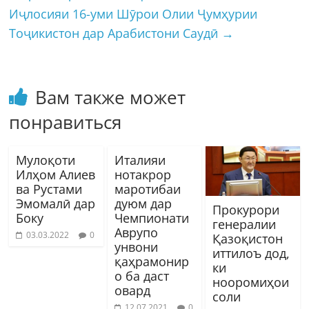
Иҷлосияи 16-уми Шӯрои Олии Ҷумҳурии
Тоҷикистон дар Арабистони Саудӣ
→
Вам также может
понравиться
Мулоқоти
Италияи
Илҳом Алиев
нотакрор
ва Рустами
маротибаи
Эмомалӣ дар
дуюм дар
Прокурори
Боку
Чемпионати
генералии
Аврупо
03.03.2022
0
Қазоқистон
унвони
иттилоъ дод,
қаҳрамонир
ки
о ба даст
нооромиҳои
овард
соли
12.07.2021
0