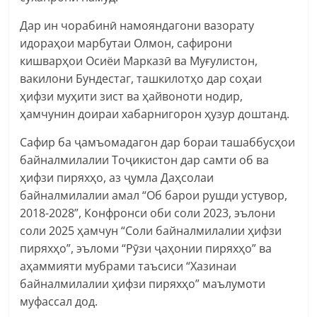
Дар ин чорабинӣ намояндагони вазорату
идораҳои марбутаи Олмон, сафирони
кишварҳои Осиёи Марказӣ ва Муғулистон,
вакилони Бундестаг, ташкилотҳо дар соҳаи
ҳифзи муҳити зист ва ҳайвоноти нодир,
ҳамчунин доираи хабарнигорон ҳузур доштанд.
Сафир ба ҷамъомадагон дар бораи ташаббусҳои
байналмилалии Тоҷикистон дар самти об ва
ҳифзи пиряхҳо, аз ҷумла Даҳсолаи
байналмилалии амал “Об барои рушди устувор,
2018-2028”, Конфронси оби соли 2023, эълони
соли 2025 ҳамчун “Соли байналмилалии ҳифзи
пиряхҳо”, эъломи “Рӯзи ҷаҳонии пиряхҳо” ва
аҳаммияти мубрами таъсиси “Хазинаи
байналмилалии ҳифзи пиряхҳо” маълумоти
муфассал дод.