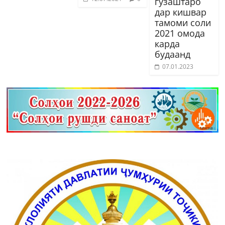
гузаштаро
дар кишвар
тамоми соли
2021 омода
карда
будаанд
07.01.2023