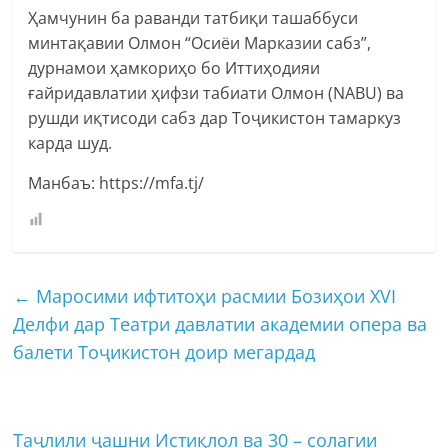
Ҳамчунин ба раванди татбиқи ташаббуси
минтақавии Олмон “Осиёи Марказии сабз”,
дурнамои ҳамкориҳо бо Иттиҳодияи
ғайридавлатии ҳифзи табиати Олмон (NABU) ва
рушди иқтисоди сабз дар Тоҷикистон тамаркуз
карда шуд.
Манбаъ: https://mfa.tj/
←
Маросими ифтитоҳи расмии Бозиҳои XVI
Делфи дар Театри давлатии академии опера ва
балети Тоҷикистон доир мегардад
Таҷлили ҷашни Истиқлол ва 30 – солагии