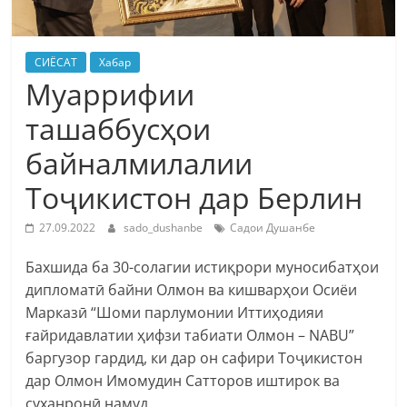
СИЁСАТ
Хабар
Муаррифии
ташаббусҳои
байналмилалии
Тоҷикистон дар Берлин
27.09.2022
sado_dushanbe
Садои Душанбе
Бахшида ба 30-солагии истиқрори муносибатҳои
дипломатӣ байни Олмон ва кишварҳои Осиёи
Марказӣ “Шоми парлумонии Иттиҳодияи
ғайридавлатии ҳифзи табиати Олмон – NABU”
баргузор гардид, ки дар он сафири Тоҷикистон
дар Олмон Имомудин Сатторов иштирок ва
суханронӣ намуд.