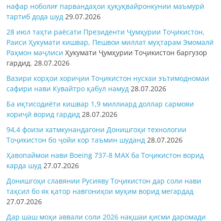
нафар ноболиғ парвандаҳои ҳуқуқвайронкунии маъмурӣ
тартиб дода шуд
29.07.2026
28 июл таҳти раёсати Президенти Ҷумҳурии Тоҷикистон,
Раиси Ҳукумати кишвар, Пешвои миллат муҳтарам Эмомалӣ
Раҳмон
маҷлиси
Ҳукумати Ҷумҳурии Тоҷикистон баргузор
гардид.
28.07.2026
Вазири корҳои хориҷии Тоҷикистон нусхаи эътимодномаи
сафири нави Кувайтро қабул намуд
28.07.2026
Ба иқтисодиёти кишвар 1,9 миллиард доллар сармояи
хориҷӣ ворид гардид
28.07.2026
94,4 фоизи хатмкунандагони Донишгоҳи технологии
Тоҷикистон бо ҷойи кор таъмин шуданд
28.07.2026
Ҳавопаймои нави Boeing 737-8 MAX ба Тоҷикистон ворид
карда шуд
27.07.2026
Донишгоҳи славянии Русияву Тоҷикистон дар соли нави
таҳсил бо як қатор навгониҳои муҳим ворид мегардад
27.07.2026
Дар шаш моҳи аввали соли 2026 нақшаи қисми даромади