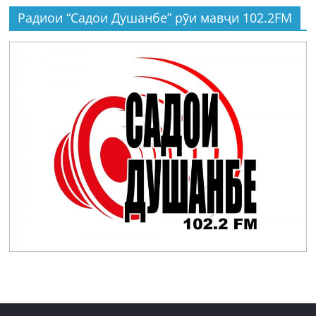
Радиои “Садои Душанбе” рӯи мавҷи 102.2FM