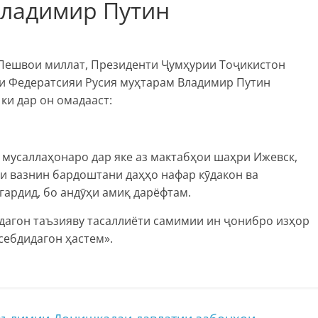
Владимир Путин
– Пешвои миллат, Президенти Ҷумҳурии Тоҷикистон
и Федератсияи Русия муҳтарам Владимир Путин
ки дар он омадааст:
мусаллаҳонаро дар яке аз мактабҳои шаҳри Ижевск,
ти вазнин бардоштани даҳҳо нафар кӯдакон ва
гардид, бо андӯҳи амиқ дарёфтам.
дагон таъзияву тасаллиёти самимии ин ҷонибро изҳор
ебдидагон ҳастем».