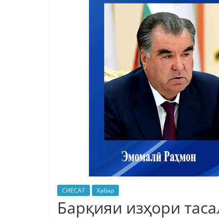
СИЁСАТ
Хабар
Барқияи изҳори таса