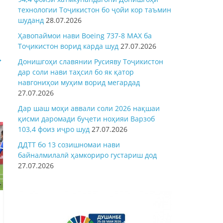
технологии Тоҷикистон бо ҷойи кор таъмин
шуданд
28.07.2026
Ҳавопаймои нави Boeing 737-8 MAX ба
Тоҷикистон ворид карда шуд
27.07.2026
→
Донишгоҳи славянии Русияву Тоҷикистон
дар соли нави таҳсил бо як қатор
навгониҳои муҳим ворид мегардад
27.07.2026
Дар шаш моҳи аввали соли 2026 нақшаи
қисми даромади буҷети ноҳияи Варзоб
103,4 фоиз иҷро шуд
27.07.2026
ДДТТ бо 13 созишномаи нави
байналмилалӣ ҳамкориро густариш дод
27.07.2026