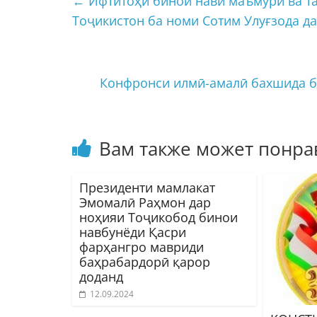
←
Ифтитоҳи бинои нави маъмурӣ ва т
Тоҷикистон ба номи Сотим Улуғзода д
Конфронси илмӣ-амалӣ бахшида б
Вам также может понра
Президенти мамлакат
Эмомалӣ Раҳмон дар
ноҳияи Тоҷикобод бинои
навбунёди Қасри
фарҳангро мавриди
баҳрабардорӣ қарор
доданд
12.09.2024