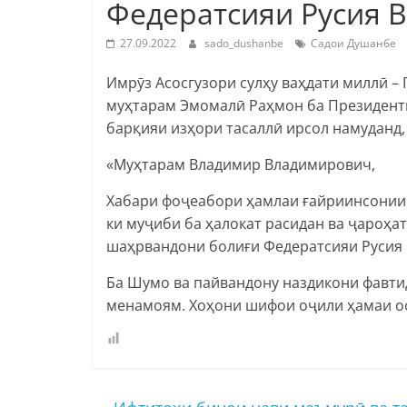
Федератсияи Русия 
27.09.2022
sado_dushanbe
Садои Душанбе
Имрӯз Асосгузори сулҳу ваҳдати миллӣ 
муҳтарам Эмомалӣ Раҳмон ба Президент
барқияи изҳори тасаллӣ ирсол намуданд, 
«Муҳтарам Владимир Владимирович,
Хабари фоҷеабори ҳамлаи ғайриинсонии 
ки муҷиби ба ҳалокат расидан ва ҷароҳа
шаҳрвандони болиғи Федератсияи Русия 
Ба Шумо ва пайвандону наздикони фавти
менамоям. Хоҳони шифои оҷили ҳамаи ос