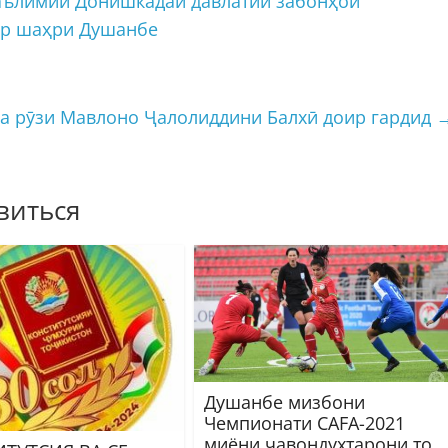
аълимии Донишкадаи давлатии забонҳои
ар шаҳри Душанбе
а рӯзи Мавлоно Ҷалолиддини Балхӣ доир гардид
виться
Душанбе мизбони
Чемпионати CAFA-2021
миёни ҷавондухтарони то