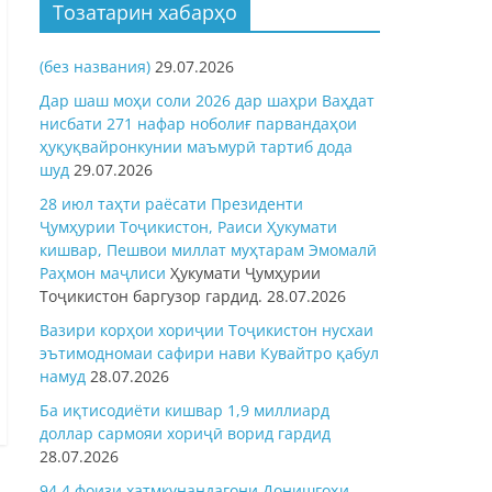
Тозатарин хабарҳо
(без названия)
29.07.2026
Дар шаш моҳи соли 2026 дар шаҳри Ваҳдат
нисбати 271 нафар ноболиғ парвандаҳои
ҳуқуқвайронкунии маъмурӣ тартиб дода
шуд
29.07.2026
28 июл таҳти раёсати Президенти
Ҷумҳурии Тоҷикистон, Раиси Ҳукумати
кишвар, Пешвои миллат муҳтарам Эмомалӣ
Раҳмон
маҷлиси
Ҳукумати Ҷумҳурии
Тоҷикистон баргузор гардид.
28.07.2026
Вазири корҳои хориҷии Тоҷикистон нусхаи
эътимодномаи сафири нави Кувайтро қабул
намуд
28.07.2026
Ба иқтисодиёти кишвар 1,9 миллиард
доллар сармояи хориҷӣ ворид гардид
28.07.2026
94,4 фоизи хатмкунандагони Донишгоҳи