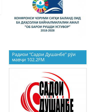
Радиои “Садои Душанбе” рӯи
мавҷи 102.2FM