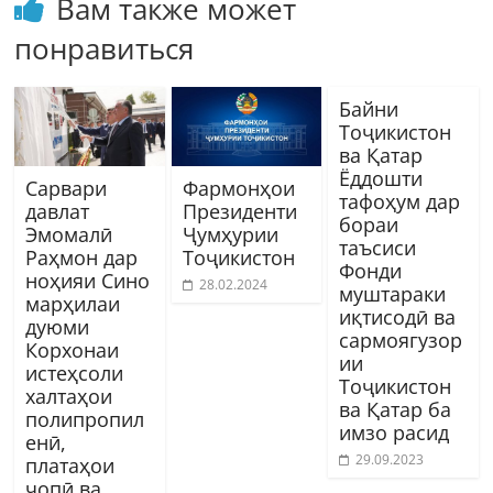
Вам также может
понравиться
Байни
Тоҷикистон
ва Қатар
Ёддошти
Сарвари
Фармонҳои
тафоҳум дар
давлат
Президенти
бораи
Эмомалӣ
Ҷумҳурии
таъсиси
Раҳмон дар
Тоҷикистон
Фонди
ноҳияи Сино
28.02.2024
муштараки
марҳилаи
иқтисодӣ ва
дуюми
сармоягузор
Корхонаи
ии
истеҳсоли
Тоҷикистон
халтаҳои
ва Қатар ба
полипропил
имзо расид
енӣ,
29.09.2023
платаҳои
чопӣ ва