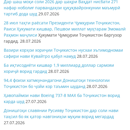
Дар шаш моҳи соли 2026 дар шаҳри Ваҳдат нисбати 271
нафар ноболиғ парвандаҳои ҳуқуқвайронкунии маъмурӣ
тартиб дода шуд
29.07.2026
28 июл таҳти раёсати Президенти Ҷумҳурии Тоҷикистон,
Раиси Ҳукумати кишвар, Пешвои миллат муҳтарам Эмомалӣ
Раҳмон
маҷлиси
Ҳукумати Ҷумҳурии Тоҷикистон баргузор
гардид.
28.07.2026
Вазири корҳои хориҷии Тоҷикистон нусхаи эътимодномаи
сафири нави Кувайтро қабул намуд
28.07.2026
Ба иқтисодиёти кишвар 1,9 миллиард доллар сармояи
хориҷӣ ворид гардид
28.07.2026
94,4 фоизи хатмкунандагони Донишгоҳи технологии
Тоҷикистон бо ҷойи кор таъмин шуданд
28.07.2026
Ҳавопаймои нави Boeing 737-8 MAX ба Тоҷикистон ворид
карда шуд
27.07.2026
Донишгоҳи славянии Русияву Тоҷикистон дар соли нави
таҳсил бо як қатор навгониҳои муҳим ворид мегардад
27.07.2026