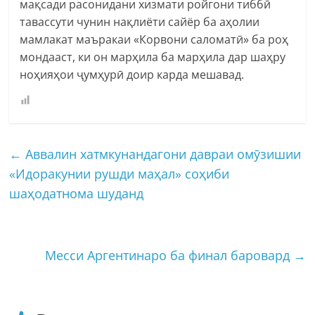
мақсади расонидани хизмати ройгони тиббӣ
тавассути чунин нақлиёти сайёр ба аҳолии
мамлакат маъракаи «Корвони саломатӣ» ба роҳ
мондааст, ки он марҳила ба марҳила дар шаҳру
ноҳияҳои ҷумҳурӣ доир карда мешавад.
←
Аввалин хатмкунандагони давраи омӯзишии
«Идоракунии рушди маҳал» соҳиби
шаҳодатнома шуданд
Месси Аргентинаро ба финал баровард
→