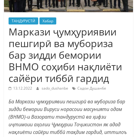
ТАНДУРУСТӢ
Хабар
Маркази ҷумҳуриявии
пешгирӣ ва мубориза
бар зидди бемории
ВНМО соҳиби нақлиёти
сайёри тиббӣ гардид
13.12.2022
sado_dushanbe
Садои Душанбе
Ба Маркази ҷумҳуриявии пешгирӣ ва мубориза бар
зидди бемории Вируси норасоии масунияти одам
(ВНМО)-и Вазорати тандурустӣ ва ҳифзи
иҷтимоии аҳолии Ҷумҳурии Тоҷикистон як адад
нақлиёти сайёри тиббӣ тақдим гардид, иттилоъ