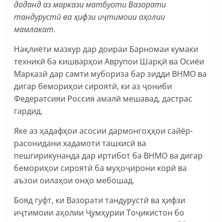
доданд аз маркази матбуоти Вазорати
тандурустӣ ва ҳифзи иҷтимоии аҳолии
мамлакат.
Нақлиёти мазкур дар доираи Барномаи кумаки
техникӣ ба кишварҳои Аврупои Шарқӣ ва Осиёи
Марказӣ дар самти мубориза бар зидди ВНМО ва
дигар бемориҳои сироятӣ, ки аз ҷониби
Федератсияи Россия амалӣ мешавад, дастрас
гардид.
Яке аз ҳадафҳои асосии дармонгоҳҳои сайёр-
расонидани хадамоти ташхисӣ ва
пешгирикунанда дар иртибот ба ВНМО ва дигар
бемориҳои сироятӣ ба муҳоҷирони корӣ ва
аъзои оилаҳои онҳо мебошад.
Бояд гуфт, ки Вазорати тандурустӣ ва ҳифзи
иҷтимоии аҳолии Ҷумҳурии Тоҷикистон бо