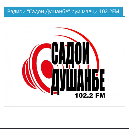
Радиои “Садои Душанбе” рӯи мавҷи 102.2FM