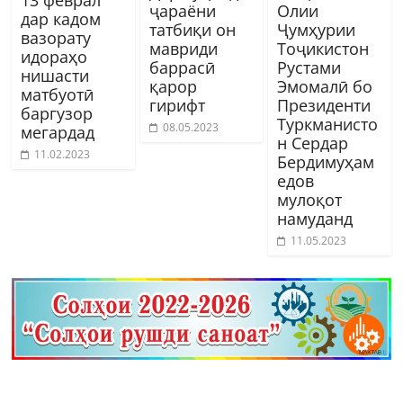
13 феврал
ҷараёни
Олии
дар кадом
татбиқи он
Ҷумҳурии
вазорату
мавриди
Тоҷикистон
идораҳо
баррасӣ
Рустами
нишасти
қарор
Эмомалӣ бо
матбуотӣ
гирифт
Президенти
баргузор
Туркманисто
08.05.2023
мегардад
н Сердар
11.02.2023
Бердимуҳам
едов
мулоқот
намуданд
11.05.2023