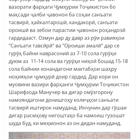
вазорати фарҳаги Ҷумҳурии Тоҷикистон бо
мақсади ҷалби ҷавонон ба соҳаи санъати
тасвирӣ, ҳайкалтарошӣ, кандакорӣ, санъати
ороишӣ ва зебои парастии ҷавонон роҳандозӣ
гардидааст. Озмун дар ду давр аз рӯи равияҳои
“Санъати тавсӣрӣ” ва “Ороиши амалӣ” дар се
гурӯҳ байни наврасониӣ аз 7-10 сола гурӯҳи
дуюм аз 11-14 сола ва гурӯҳи ниҳоӣ бошад 15-18
сола байнии хонандагони мактабҳои шаҳру
ноҳияҳои ҷумҳурӣ доир гардид. Дар кори он
муовини вазири фарҳанги Ҷумҳурии Тоҷикистон
Шарифзода Манучер ва дигар омӯзгорону
намояндагони донишгоҳу колеҷҳои санъати
тасвирӣ иштирок намуданд. Инчунин дар гӯшаи
дигар расмҳову нигоштаҳо ба намоиш гузошат
шуда буд, ки меҳмонон аз он дидан намуданд.