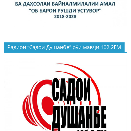
Радиои “Садои Душанбе” рӯи мавҷи 102.2FM