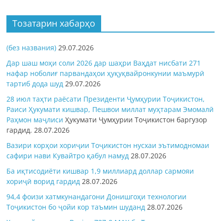
Тозатарин хабарҳо
(без названия)
29.07.2026
Дар шаш моҳи соли 2026 дар шаҳри Ваҳдат нисбати 271
нафар ноболиғ парвандаҳои ҳуқуқвайронкунии маъмурӣ
тартиб дода шуд
29.07.2026
28 июл таҳти раёсати Президенти Ҷумҳурии Тоҷикистон,
Раиси Ҳукумати кишвар, Пешвои миллат муҳтарам Эмомалӣ
Раҳмон
маҷлиси
Ҳукумати Ҷумҳурии Тоҷикистон баргузор
гардид.
28.07.2026
Вазири корҳои хориҷии Тоҷикистон нусхаи эътимодномаи
сафири нави Кувайтро қабул намуд
28.07.2026
Ба иқтисодиёти кишвар 1,9 миллиард доллар сармояи
хориҷӣ ворид гардид
28.07.2026
94,4 фоизи хатмкунандагони Донишгоҳи технологии
Тоҷикистон бо ҷойи кор таъмин шуданд
28.07.2026