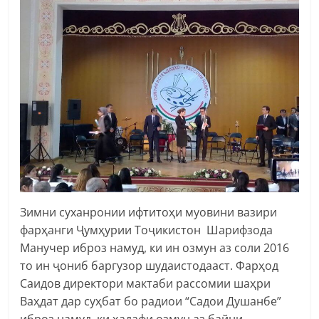
Зимни суханронии ифтитоҳи муовини вазири
фарҳанги Ҷумҳурии Тоҷикистон Шарифзода
Манучер иброз намуд, ки ин озмун аз соли 2016
то ин ҷониб баргузор шудаистодааст. Фарҳод
Саидов директори мактаби рассомии шаҳри
Ваҳдат дар суҳбат бо радиои “Садои Душанбе”