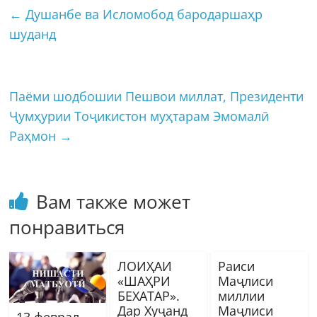
←
Душанбе ва Исломобод бародаршаҳр
шуданд
Паёми шодбошии Пешвои миллат, Президенти
Ҷумҳурии Тоҷикистон муҳтарам Эмомалӣ
Раҳмон
→
Вам также может
понравиться
ЛОИҲАИ
Раиси
«ШАҲРИ
Маҷлиси
БЕХАТАР».
миллии
Дар Хуҷанд
Маҷлиси