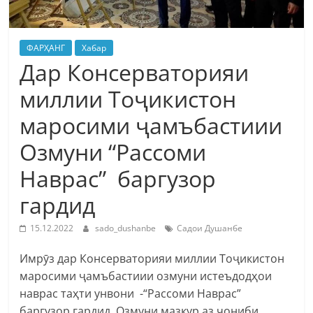
ФАРҲАНГ
Хабар
Дар Консерваторияи
миллии Тоҷикистон
маросими ҷамъбастиии
Озмуни “Рассоми
Наврас” баргузор
гардид
15.12.2022
sado_dushanbe
Садои Душанбе
Имрӯз дар Консерваторияи миллии Тоҷикистон
маросими ҷамъбастиии озмуни истеъдодҳои
наврас таҳти унвони -“Рассоми Наврас”
баргузор гардид. Озмуни мазкур аз ҷониби