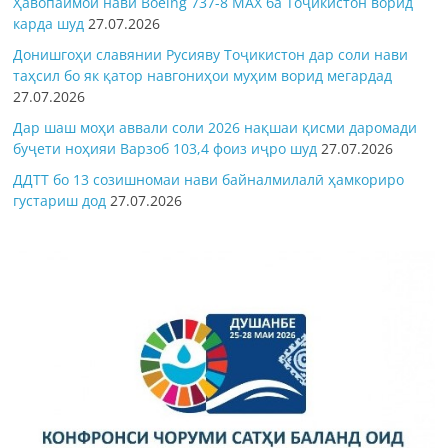
Ҳавопаймои нави Boeing 737-8 MAX ба Тоҷикистон ворид
карда шуд
27.07.2026
Донишгоҳи славянии Русияву Тоҷикистон дар соли нави
таҳсил бо як қатор навгониҳои муҳим ворид мегардад
27.07.2026
Дар шаш моҳи аввали соли 2026 нақшаи қисми даромади
буҷети ноҳияи Варзоб 103,4 фоиз иҷро шуд
27.07.2026
ДДТТ бо 13 созишномаи нави байналмилалӣ ҳамкориро
густариш дод
27.07.2026