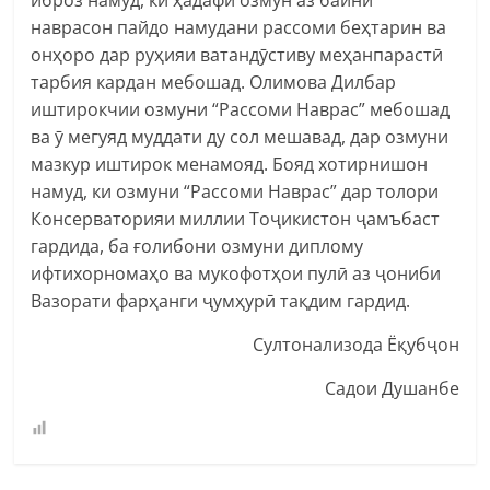
иброз намуд, ки ҳадафи озмун аз байни
наврасон пайдо намудани рассоми беҳтарин ва
онҳоро дар руҳияи ватандӯстиву меҳанпарастӣ
тарбия кардан мебошад. Олимова Дилбар
иштирокчии озмуни “Рассоми Наврас” мебошад
ва ӯ мегуяд муддати ду сол мешавад, дар озмуни
мазкур иштирок менамояд. Бояд хотирнишон
намуд, ки озмуни “Рассоми Наврас” дар толори
Консерваторияи миллии Тоҷикистон ҷамъбаст
гардида, ба ғолибони озмуни диплому
ифтихорномаҳо ва мукофотҳои пулӣ аз ҷониби
Вазорати фарҳанги ҷумҳурӣ тақдим гардид.
Султонализода Ёқубҷон
Садои Душанбе