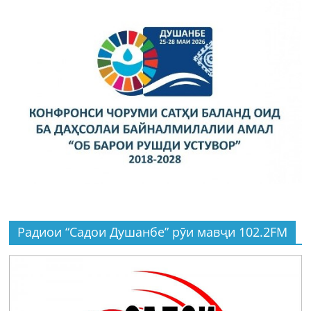
Радиои “Садои Душанбе” рӯи мавҷи 102.2FM