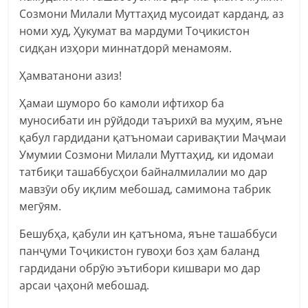
Созмони Милали Муттаҳид мусоидат карданд, аз
номи худ, Ҳукумат ва мардуми Тоҷикистон
сидқан изҳори миннатдорӣ менамоям.
Ҳамватанони азиз!
Ҳамаи шуморо бо камоли ифтихор ба
муносибати ин рӯйдоди таърихӣ ва муҳим, яъне
қабул гардидани қатъномаи саривақтии Маҷмаи
Умумии Созмони Милали Муттаҳид, ки идомаи
татбиқи ташаббусҳои байналмилалии мо дар
мавзӯи обу иқлим мебошад, самимона табрик
мегӯям.
Бешубҳа, қабули ин қатънома, яъне ташаббуси
панҷуми Тоҷикистон гувоҳи боз ҳам баланд
гардидани обрӯю эътибори кишвари мо дар
арсаи ҷаҳонӣ мебошад.