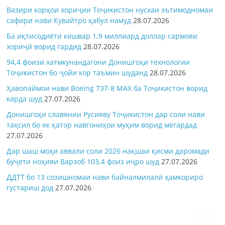
Вазири корҳои хориҷии Тоҷикистон нусхаи эътимодномаи
сафири нави Кувайтро қабул намуд
28.07.2026
Ба иқтисодиёти кишвар 1,9 миллиард доллар сармояи
хориҷӣ ворид гардид
28.07.2026
94,4 фоизи хатмкунандагони Донишгоҳи технологии
Тоҷикистон бо ҷойи кор таъмин шуданд
28.07.2026
Ҳавопаймои нави Boeing 737-8 MAX ба Тоҷикистон ворид
карда шуд
27.07.2026
Донишгоҳи славянии Русияву Тоҷикистон дар соли нави
таҳсил бо як қатор навгониҳои муҳим ворид мегардад
27.07.2026
Дар шаш моҳи аввали соли 2026 нақшаи қисми даромади
буҷети ноҳияи Варзоб 103,4 фоиз иҷро шуд
27.07.2026
ДДТТ бо 13 созишномаи нави байналмилалӣ ҳамкориро
густариш дод
27.07.2026