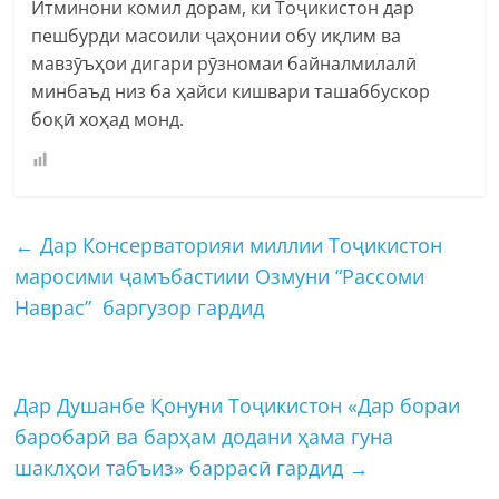
Итминони комил дорам, ки Тоҷикистон дар
пешбурди масоили ҷаҳонии обу иқлим ва
мавзӯъҳои дигари рӯзномаи байналмилалӣ
минбаъд низ ба ҳайси кишвари ташаббускор
боқӣ хоҳад монд.
←
Дар Консерваторияи миллии Тоҷикистон
маросими ҷамъбастиии Озмуни “Рассоми
Наврас” баргузор гардид
Дар Душанбе Қонуни Тоҷикистон «Дар бораи
баробарӣ ва барҳам додани ҳама гуна
шаклҳои табъиз» баррасӣ гардид
→