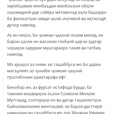
харобшавии минбаъдаи манбаъҳои обҳои
ошомиданӣ дар сайёра метавонад аҳли башарро
ба фалокатҳои зиёди ҷонӣ, иҷтимоӣ ва иқтисодӣ
дучор намояд.
Аз ин лиҳоз, ба ҷомеаи ҷаҳонӣ лозим меояд, ки
барои ҳалли ин масоили глобалӣ ҳарчи зудтар
чораҳои зарурии муштаракро таҳия ва татбиқ
намояд.
Мо хушҳол аз онем, ки ташаббуси мо бо дарки
масъулият аз ҷониби ҷомеаи ҷаҳонӣ
пуштибонии ҳаматарафа ёфт.
Бинобар ин, аз фурсат истифода бурда, ба
тамоми кишварҳои аъзои Созмони Милали
Муттаҳид, сохторҳои он ва дигар ташкилотҳои
байналмилалию минтақавӣ, ки барои дастгирӣ
намудани ин ташаббуси мо дар Маҷмаи Умумии