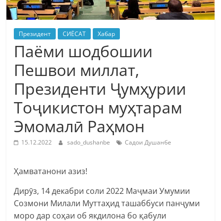
Президент
СИЁСАТ
Хабар
Паёми шодбошии
Пешвои миллат,
Президенти Ҷумҳурии
Тоҷикистон муҳтарам
Эмомалӣ Раҳмон
15.12.2022
sado_dushanbe
Садои Душанбе
Ҳамватанони азиз!
Дирӯз, 14 декабри соли 2022 Маҷмаи Умумии
Созмони Милали Муттаҳид ташаббуси панҷуми
моро дар соҳаи об якдилона бо қабули