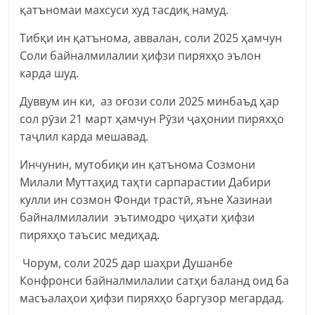
қатъномаи махсуси худ тасдиқ намуд.
Тибқи ин қатънома, аввалан, соли 2025 ҳамчун
Соли байналмилалии ҳифзи пиряхҳо эълон
карда шуд.
Дуввум ин ки, аз оғози соли 2025 минбаъд ҳар
сол рӯзи 21 март ҳамчун Рӯзи ҷаҳонии пиряхҳо
таҷлил карда мешавад.
Инчунин, мутобиқи ин қатънома Созмони
Милали Муттаҳид таҳти сарпарастии Дабири
кулли ин созмон Фонди трастӣ, яъне Хазинаи
байналмилалии эътимодро ҷиҳати ҳифзи
пиряхҳо таъсис медиҳад.
Чорум, соли 2025 дар шаҳри Душанбе
Конфронси байналмилалии сатҳи баланд оид ба
масъалаҳои ҳифзи пиряхҳо баргузор мегардад.