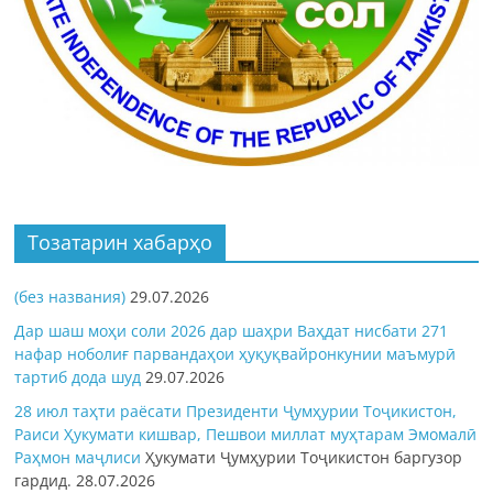
Тозатарин хабарҳо
(без названия)
29.07.2026
Дар шаш моҳи соли 2026 дар шаҳри Ваҳдат нисбати 271
нафар ноболиғ парвандаҳои ҳуқуқвайронкунии маъмурӣ
тартиб дода шуд
29.07.2026
28 июл таҳти раёсати Президенти Ҷумҳурии Тоҷикистон,
Раиси Ҳукумати кишвар, Пешвои миллат муҳтарам Эмомалӣ
Раҳмон
маҷлиси
Ҳукумати Ҷумҳурии Тоҷикистон баргузор
гардид.
28.07.2026