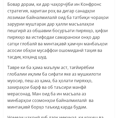
Бовар дорам, ки дар чаҳорчӯби ин Конфронс
стратегия, харитаи роҳ ва дигар санадҳои
лозимаи байналмилалӣ оид ба татбиқи чораҳои
зарурии муштарак дар ҳалли масъалаҳои
пешгирӣ аз обшавии босуръати пиряхҳо, ҳифзи
пиряхҳо ва истифодаи самараноки онҳо дар
сатҳи глобалӣ ва минтақавӣ ҳамчун манбаъҳои
асосии обҳои мусаффои ошомиданӣ таҳия ва
тасдиқ хоҳанд шуд.
Тавре ки ба ҳама маълум аст, тағйирёбии
глобалии иқлим ба сифати яке аз мушкилоти
муосир, пеш аз ҳама, ба ҳолати пиряхҳо,
захираҳои барф ва об таъсири манфӣ
мерасонад. Ман оид ба ин масъала аз
минбарҳои созмонҳои байналмилалӣ ва
минтақавӣ борҳо таъкид карда будам.
Ҷомеаи ҷаҳонӣ хуб дарк мекунад, ки коҳиш ва