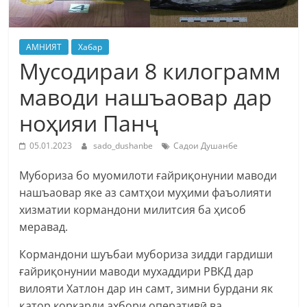
АМНИЯТ
Хабар
Мусодираи 8 килограмм
маводи нашъаовар дар
ноҳияи Панҷ
05.01.2023
sado_dushanbe
Садои Душанбе
Мубориза бо муомилоти ғайриқонунии маводи
нашъаовар яке аз самтҳои муҳими фаъолияти
хизматии кормандони милитсия ба ҳисоб
меравад.
Кормандони шуъбаи мубориза зидди гардиши
ғайриқонунии маводи мухаддири РВКД дар
вилояти Хатлон дар ин самт, зимни бурдани як
қатор коркарди ахбори оперативӣ ва