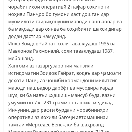
чорабиниҳои оперативӣ 2 нафар сокинони
ноҳияи Панҷро бо гумони даст доштан дар
муомилоти гайриқонунии маводи нашъаовар ва
ба мақсади дар оянда ба соҳибияти шахси дигар
додан дастгир намуданд.
Инҳо Зоидов Ғайрат, соли таваллудаш 1986 ва
Мавлонов Раҳмоналӣ, соли таваллудаш 1987,
мебошанд.
Ҳангоми азназаргузаронии манзили
истиқоматии Зоидов Ғайрат, воқеъ дар ҷамоати
деҳоти Панҷ, аз ҷониби кормандони милитсия
маводи нашъадор дарёфт ва мусодира карда
шуд, ки ба навъи «ҳашиш» мансуб буда, вазни
умумии он 7 кг 231 граммро ташкил медиҳад.
Инчунин, дар рафти бурдани чорабиниҳои
оперативӣ аз дохили бағоҷи автомашинаи
тамғаи «Мерседес Бенс», ки ба шаҳрванд
Мавлонов Раҳмоналӣ тааллуқ дорад, 747 гр