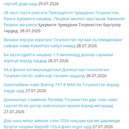
тартиб дода шуд
29.07.2026
28 июл таҳти раёсати Президенти Ҷумҳурии Тоҷикистон,
Раиси Ҳукумати кишвар, Пешвои миллат муҳтарам Эмомалӣ
Раҳмон
маҷлиси
Ҳукумати Ҷумҳурии Тоҷикистон баргузор
гардид.
28.07.2026
Вазири корҳои хориҷии Тоҷикистон нусхаи эътимодномаи
сафири нави Кувайтро қабул намуд
28.07.2026
Ба иқтисодиёти кишвар 1,9 миллиард доллар сармояи
хориҷӣ ворид гардид
28.07.2026
94,4 фоизи хатмкунандагони Донишгоҳи технологии
Тоҷикистон бо ҷойи кор таъмин шуданд
28.07.2026
Ҳавопаймои нави Boeing 737-8 MAX ба Тоҷикистон ворид
карда шуд
27.07.2026
Донишгоҳи славянии Русияву Тоҷикистон дар соли нави
таҳсил бо як қатор навгониҳои муҳим ворид мегардад
27.07.2026
Дар шаш моҳи аввали соли 2026 нақшаи қисми даромади
буҷети ноҳияи Варзоб 103,4 фоиз иҷро шуд
27.07.2026