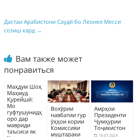
Дастаи Арабистони Саудӣ бо Леонел Месси
созиш кард
→
Вам также может
понравиться
Маҳдум Шоҳ
Маҳмуд
Қурейшӣ:
Мо
Вохӯрии
Амрҳои
гуфтушунидҳ
навбатии гур
Президенти
оро дар
ӯҳҳои кории
Ҷумҳурии
мавриди
Комиссияи
Тоҷикистон
таъсиси як
муштараки
18.07.2024