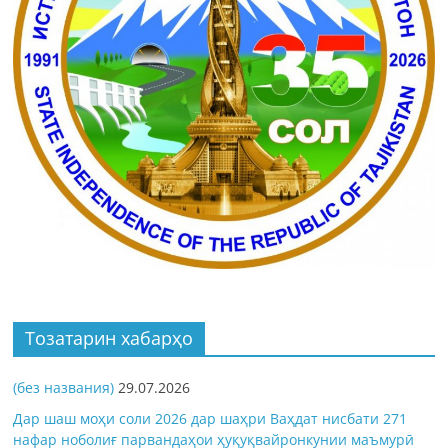
Тозатарин хабарҳо
(без названия)
29.07.2026
Дар шаш моҳи соли 2026 дар шаҳри Ваҳдат нисбати 271
нафар ноболиғ парвандаҳои ҳуқуқвайронкунии маъмурӣ