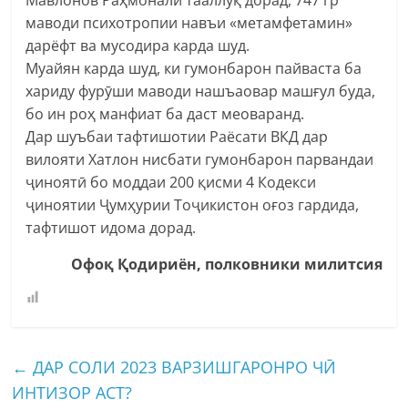
маводи психотропии навъи «метамфетамин»
дарёфт ва мусодира карда шуд.
Муайян карда шуд, ки гумонбарон пайваста ба
хариду фурӯши маводи нашъаовар машғул буда,
бо ин роҳ манфиат ба даст меоваранд.
Дар шуъбаи тафтишотии Раёсати ВКД дар
вилояти Хатлон нисбати гумонбарон парвандаи
ҷиноятӣ бо моддаи 200 қисми 4 Кодекси
ҷиноятии Ҷумҳурии Тоҷикистон оғоз гардида,
тафтишот идома дорад.
Офоқ Қодириён, полковники милитсия
←
ДАР СОЛИ 2023 ВАРЗИШГАРОНРО ЧӢ
ИНТИЗОР АСТ?