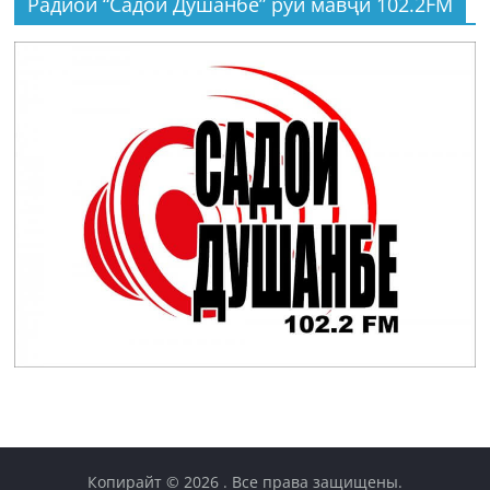
Радиои “Садои Душанбе” рӯи мавҷи 102.2FM
Копирайт © 2026
. Все права защищены.