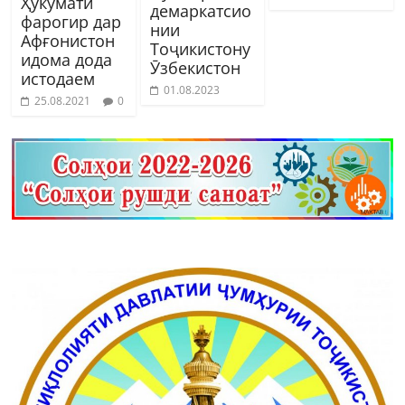
Ҳукумати
демаркатсио
фарогир дар
нии
Афғонистон
Тоҷикистону
идома дода
Ӯзбекистон
истодаем
01.08.2023
25.08.2021
0