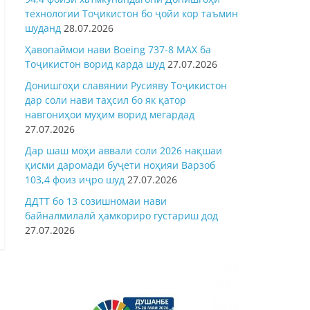
технологии Тоҷикистон бо ҷойи кор таъмин
шуданд
28.07.2026
Ҳавопаймои нави Boeing 737-8 MAX ба
Тоҷикистон ворид карда шуд
27.07.2026
Донишгоҳи славянии Русияву Тоҷикистон
дар соли нави таҳсил бо як қатор
навгониҳои муҳим ворид мегардад
27.07.2026
Дар шаш моҳи аввали соли 2026 нақшаи
қисми даромади буҷети ноҳияи Варзоб
103,4 фоиз иҷро шуд
27.07.2026
ДДТТ бо 13 созишномаи нави
байналмилалӣ ҳамкориро густариш дод
27.07.2026