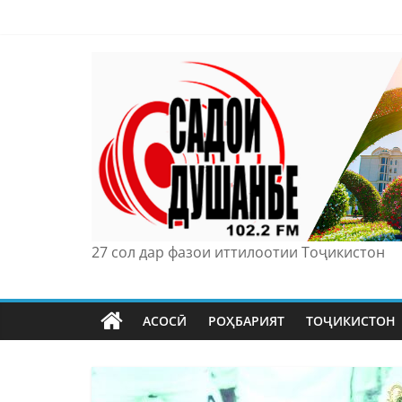
Skip
to
content
27 сол дар фазои иттилоотии Тоҷикистон
АСОСӢ
РОҲБАРИЯТ
ТОҶИКИСТОН