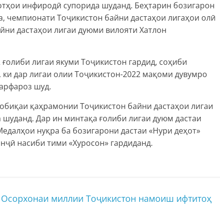
отҳои инфиродӣ супорида шуданд. Беҳтарин бозигарон
а, чемпионати Тоҷикистон байни дастаҳои лигаҳои олӣ
йни дастаҳои лигаи дуюми вилояти Хатлон
 ғолиби лигаи якуми Тоҷикистон гардид, соҳиби
, ки дар лигаи олии Тоҷикистон-2022 мақоми дувумро
арфароз шуд.
собиқаи қаҳрамонии Тоҷикистон байни дастаҳои лигаи
 шуданд. Дар ин минтақа ғолиби лигаи дуюм дастаи
едалҳои нуқра ба бозигарони дастаи «Нури деҳот»
инҷӣ насиби тими «Хуросон» гардиданд.
р Осорхонаи миллии Тоҷикистон намоиш ифтитоҳ