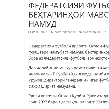
ФЕДЕРАТСИЯИ ФУТБ
БЕҲТАРИНҲОИ МАВС
НАМУД
05.01.2023
sado_dushanbe
Садои Душанбе
Федератсияи футболи вилояти Хатлон 4-
гузаштаро ҷамъбаст намуда, беҳтаринҳор
бора аз Федератсияи футболи Тоҷикистон
Дар чорабинии мазкур раиси вилояти Хат
иҷроияи ФФТ Қурбон Ҳакимзода, ноиби 
Урунов, директори генералии Лигаи фут
фахрӣ ширкат намуданд.
Раиси вилояти Хатлон Қурбон Ҳакимзода 
соли 2023 барои дастаҳои вилояти Хатлон