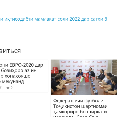
 иқтисодиёти мамлакат соли 2022 дар сатҳи 8
виться
они ЕВРО-2020 дар
 бозиҳоро аз ин
ар хонаҳояшон
 мекунанд
21
0
Федератсияи футболи
Тоҷикистон шартномаи
ҳамкориро бо ширкати
ҷаҳонии «Coca-Cola»