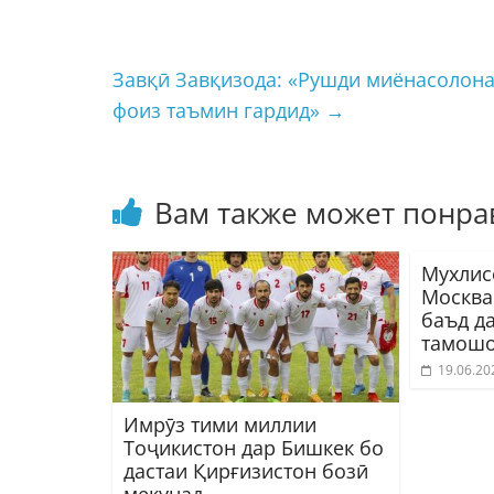
Завқӣ Завқизода: «Рушди миёнасолонаи
фоиз таъмин гардид»
→
Вам также может понра
Мухлис
Москва
баъд д
тамошо
19.06.20
Имрӯз тими миллии
Тоҷикистон дар Бишкек бо
дастаи Қирғизистон бозӣ
мекунад