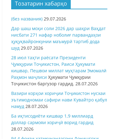
Тозатарин хабарҳо
(без названия)
29.07.2026
Дар шаш моҳи соли 2026 дар шаҳри Ваҳдат
нисбати 271 нафар ноболиғ парвандаҳои
ҳуқуқвайронкунии маъмурӣ тартиб дода
шуд
29.07.2026
28 июл таҳти раёсати Президенти
Ҷумҳурии Тоҷикистон, Раиси Ҳукумати
кишвар, Пешвои миллат муҳтарам Эмомалӣ
Раҳмон
маҷлиси
Ҳукумати Ҷумҳурии
Тоҷикистон баргузор гардид.
28.07.2026
Вазири корҳои хориҷии Тоҷикистон нусхаи
эътимодномаи сафири нави Кувайтро қабул
намуд
28.07.2026
Ба иқтисодиёти кишвар 1,9 миллиард
доллар сармояи хориҷӣ ворид гардид
28.07.2026
94,4 фоизи хатмкунандагони Донишгоҳи