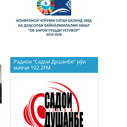
Радиои “Садои Душанбе” рӯи
мавҷи 102.2FM