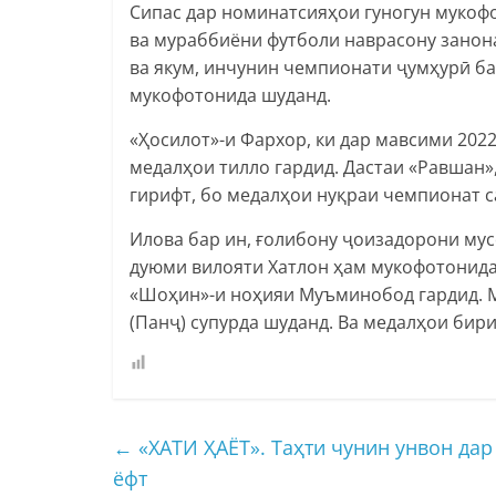
Сипас дар номинатсияҳои гуногун мукоф
ва мураббиёни футболи наврасону занон
ва якум, инчунин чемпионати ҷумҳурӣ ба
мукофотонида шуданд.
«Ҳосилот»-и Фархор, ки дар мавсими 2022
медалҳои тилло гардид. Дастаи «Равшан»
гирифт, бо медалҳои нуқраи чемпионат с
Илова бар ин, ғолибону ҷоизадорони му
дуюми вилояти Хатлон ҳам мукофотонида
«Шоҳин»-и ноҳияи Муъминобод гардид. М
(Панҷ) супурда шуданд. Ва медалҳои бир
←
«ХАТИ ҲАЁТ». Таҳти чунин унвон да
ёфт