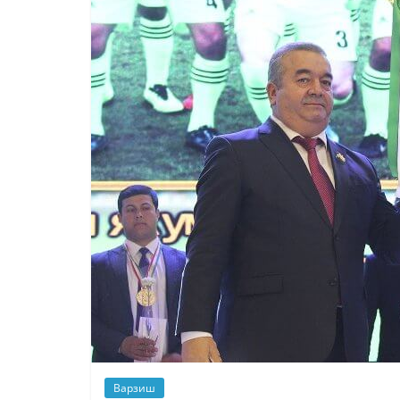
Варзиш