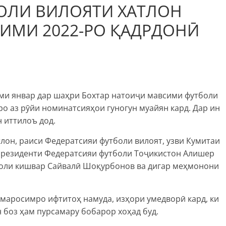
ОЛИ ВИЛОЯТИ ХАТЛОН
ИМИ 2022-РО ҚАДРДОНӢ
уми январ дар шаҳри Бохтар натоиҷи мавсими футболи
о аз рӯйи номинатсияҳои гуногун муайян кард. Дар ин
 иттилоъ дод.
лон, раиси Федератсияи футболи вилоят, узви Кумитаи
президенти Федератсияи футболи Тоҷикистон Алишер
боли кишвар Сайвалӣ Шоқурбонов ва дигар меҳмонони
маросимро ифтитоҳ намуда, изҳори умедворӣ кард, ки
 боз ҳам пурсамару бобарор хоҳад буд.