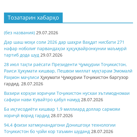
Тозатарин хабарҳо
(без названия)
29.07.2026
Дар шаш моҳи соли 2026 дар шаҳри Ваҳдат нисбати 271
нафар ноболиғ парвандаҳои ҳуқуқвайронкунии маъмурӣ
тартиб дода шуд
29.07.2026
28 июл таҳти раёсати Президенти Ҷумҳурии Тоҷикистон,
Раиси Ҳукумати кишвар, Пешвои миллат муҳтарам Эмомалӣ
Раҳмон
маҷлиси
Ҳукумати Ҷумҳурии Тоҷикистон баргузор
гардид.
28.07.2026
Вазири корҳои хориҷии Тоҷикистон нусхаи эътимодномаи
сафири нави Кувайтро қабул намуд
28.07.2026
Ба иқтисодиёти кишвар 1,9 миллиард доллар сармояи
хориҷӣ ворид гардид
28.07.2026
94,4 фоизи хатмкунандагони Донишгоҳи технологии
Тоҷикистон бо ҷойи кор таъмин шуданд
28.07.2026