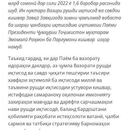
млрд сомонӣ дар соли 2022 ё 1,6 баробар расонида
шуд. Ин нуктаро Вазири рушди иқтисод ва савдои
кишвар Завқӣ Завқизода зимни ҷамъомад вобаста
ба шарҳи ҷанбаҳои иқтисодию иҷтимоии Паёми
Президенти Ҷумҳурии Тоҷикистон муҳтарам
Эмомалӣ Раҳмон ба Парлумони кишвар изҳор
намуд.
Таъкид гардид, ки дар Паём ба вазорату
идораҳои дахлдор, аз ҷумла Вазорати рушди
иқтисод ва савдо ҷиҳати пешгирии таъсири
хавфҳои эҳтимолӣ ба иқтисоди миллӣ ва
таъмини рушди иқтисодии устувори кишвар,
истифодаи самараноку оқилонаи имконияту
захираҳои мавҷуда ва дарёфти сарчашмаҳои
нави рушди иқтисодӣ, баланд бардоштани
қобилияти рақобати истеҳсолоти ватанӣ, ҷалби
сармоя ва татбиқи стратегияву барномаҳои