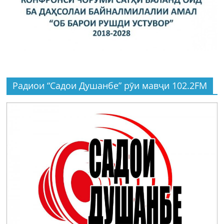
Радиои “Садои Душанбе” рӯи мавҷи 102.2FM