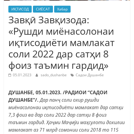
ИҚТИСОД
СИЁСАТ
Хабар
Завқӣ Завқизода:
«Рушди миёнасолонаи
иқтисодиёти мамлакат
соли 2022 дар сатҳи 8
фоиз таъмин гардид»
05.01.2023
sado_dushanbe
Садои Душанбе
ДУШАНБЕ, 05.01.2023. /РАДИОИ “САДОИ
ДУШАНБЕ”/.
Дар панҷ соли охир рушди
миёнасолонаи иқтисодиёти мамлакат дар сатҳи
7,3 фоиз ва дар соли 2022 дар сатҳи 8 фоиз
таъмин гардид. Ҳаҷми Маҷмӯи маҳсулоти дохилии
мамлакат аз 71 млрд сомонии соли 2018 то 115