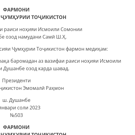
ФАРМОНИ
 ҶУМҲУРИИ ТОҶИКИСТОН
аи раиси ноҳияи Исмоили Сомонии
е озод намудани Самӣ Ш.Ҳ.
тсияи Ҷумҳурии Тоҷикистон фармон медиҳам:
фақа баромадан аз вазифаи раиси ноҳияи Исмоили
 Душанбе озод карда шавад.
Президенти
ҷикистон Эмомалӣ Раҳмон
ш. Душанбе
январи соли 2023
№503
ФАРМОНИ
 ҶУМҲУРИИ ТОҶИКИСТОН