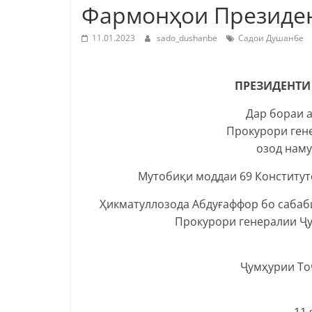
Фармонҳои Президен
11.01.2023
sado_dushanbe
Садои Душанбе
ПРЕЗИДЕНТИ
Дар бораи 
Прокурори ген
озод наму
Мутобиқи моддаи 69 Конститу
Ҳикматуллозода Абдуғаффор бо сабаби
Прокурори генералии Ҷу
Ҷумҳурии То
11 