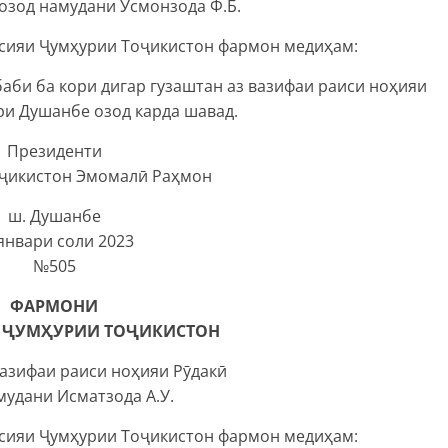
озод намудани Усмонзода Ф.Б.
тсияи Ҷумҳурии Тоҷикистон фармон медиҳам:
аби ба кори дигар гузаштан аз вазифаи раиси ноҳияи
и Душанбе озод карда шавад.
Президенти
ҷикистон Эмомалӣ Раҳмон
ш. Душанбе
январи соли 2023
№505
ФАРМОНИ
 ҶУМҲУРИИ ТОҶИКИСТОН
вазифаи раиси ноҳияи Рӯдакӣ
мудани Исматзода А.У.
тсияи Ҷумҳурии Тоҷикистон фармон медиҳам: