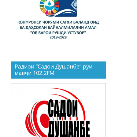
Радиои “Садои Душанбе” рӯи
мавҷи 102.2FM