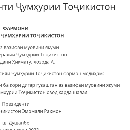
ти Ҷумҳурии Тоҷикистон
ФАРМОНИ
 ҶУМҲУРИИ ТОҶИКИСТОН
аз вазифаи муовини якуми
ералии Ҷумҳурии Тоҷикистон
дани Ҳикматуллозода А.
тсияи Ҷумҳурии Тоҷикистон фармон медиҳам:
 ба кори дигар гузаштан аз вазифаи муовини якуми
мҳурии Тоҷикистон озод карда шавад.
Президенти
ҷикистон Эмомалӣ Раҳмон
ш. Душанбе
январи соли 2023