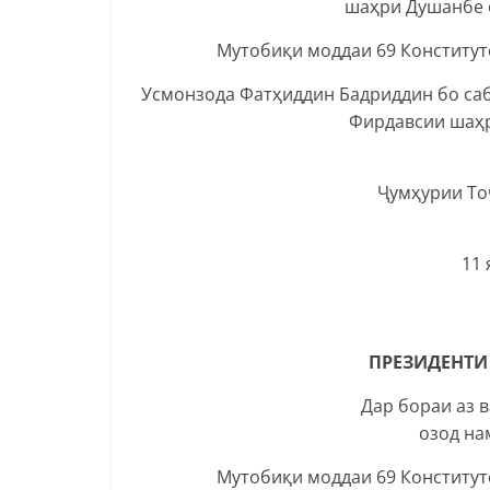
шаҳри Душанбе 
Мутобиқи моддаи 69 Конститу
Усмонзода Фатҳиддин Бадриддин бо саб
Фирдавсии шаҳр
Ҷумҳурии То
11 
ПРЕЗИДЕНТИ
Дар бораи аз 
озод на
Мутобиқи моддаи 69 Конститу