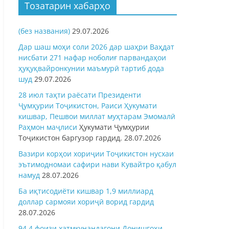
Тозатарин хабарҳо
(без названия)
29.07.2026
Дар шаш моҳи соли 2026 дар шаҳри Ваҳдат
нисбати 271 нафар ноболиғ парвандаҳои
ҳуқуқвайронкунии маъмурӣ тартиб дода
шуд
29.07.2026
28 июл таҳти раёсати Президенти
Ҷумҳурии Тоҷикистон, Раиси Ҳукумати
кишвар, Пешвои миллат муҳтарам Эмомалӣ
Раҳмон
маҷлиси
Ҳукумати Ҷумҳурии
Тоҷикистон баргузор гардид.
28.07.2026
Вазири корҳои хориҷии Тоҷикистон нусхаи
эътимодномаи сафири нави Кувайтро қабул
намуд
28.07.2026
Ба иқтисодиёти кишвар 1,9 миллиард
доллар сармояи хориҷӣ ворид гардид
28.07.2026
94,4 фоизи хатмкунандагони Донишгоҳи