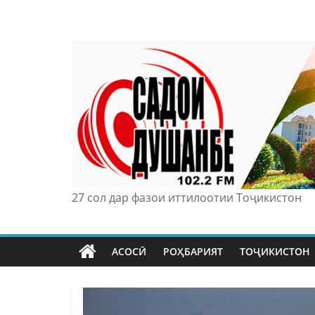
Skip
to
content
27 сол дар фазои иттилоотии Тоҷикистон
АСОСӢ
РОҲБАРИЯТ
ТОҶИКИСТОН