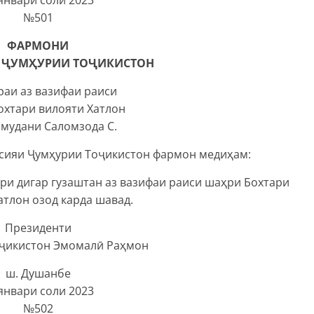
№501
ФАРМОНИ
 ҶУМҲУРИИ ТОҶИКИСТОН
раи аз вазифаи раиси
охтари вилояти Хатлон
амудани Саломзода С.
тсияи Ҷумҳурии Тоҷикистон фармон медиҳам:
ри дигар гузаштан аз вазифаи раиси шаҳри Бохтари
атлон озод карда шавад.
Президенти
ҷикистон Эмомалӣ Раҳмон
ш. Душанбе
январи соли 2023
№502