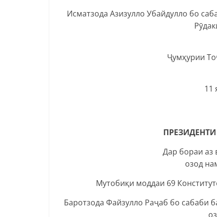
Исматзода Азизулло Убайдулло бо саба
Рӯдак
Ҷумҳурии То
11 
ПРЕЗИДЕНТИ
Дар бораи аз
озод на
Мутобиқи моддаи 69 Конститу
Баротзода Файзулло Раҷаб бо сабаби б
оз