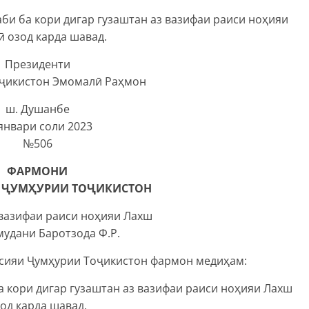
би ба кори дигар гузаштан аз вазифаи раиси ноҳияи
ӣ озод карда шавад.
Президенти
ҷикистон Эмомалӣ Раҳмон
ш. Душанбе
январи соли 2023
№506
ФАРМОНИ
 ҶУМҲУРИИ ТОҶИКИСТОН
 вазифаи раиси ноҳияи Лахш
мудани Баротзода Ф.Р.
тсияи Ҷумҳурии Тоҷикистон фармон медиҳам:
а кори дигар гузаштан аз вазифаи раиси ноҳияи Лахш
од карда шавад.