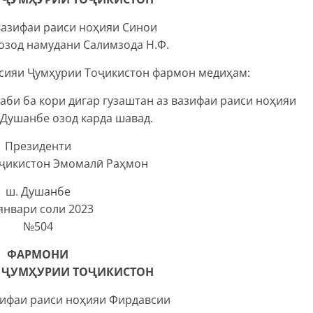
вазифаи раиси ноҳияи Синои
озод намудани Салимзода Н.Ф.
тсияи Ҷумҳурии Тоҷикистон фармон медиҳам:
аби ба кори дигар гузаштан аз вазифаи раиси ноҳияи
Душанбе озод карда шавад.
Президенти
ҷикистон Эмомалӣ Раҳмон
ш. Душанбе
январи соли 2023
№504
ФАРМОНИ
 ҶУМҲУРИИ ТОҶИКИСТОН
зифаи раиси ноҳияи Фирдавсии