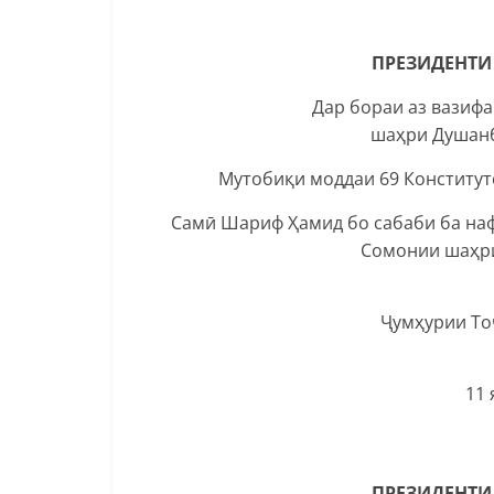
ПРЕЗИДЕНТИ
Дар бораи аз вазиф
шаҳри Душанб
Мутобиқи моддаи 69 Конститу
Самӣ Шариф Ҳамид бо сабаби ба на
Сомонии шаҳри
Ҷумҳурии То
11 
ПРЕЗИДЕНТИ