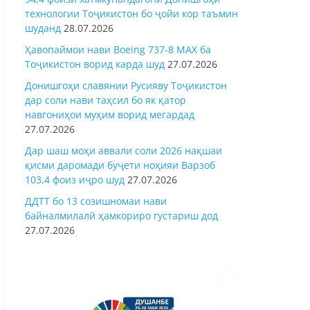
технологии Тоҷикистон бо ҷойи кор таъмин
шуданд
28.07.2026
Ҳавопаймои нави Boeing 737-8 MAX ба
Тоҷикистон ворид карда шуд
27.07.2026
Донишгоҳи славянии Русияву Тоҷикистон
дар соли нави таҳсил бо як қатор
навгониҳои муҳим ворид мегардад
27.07.2026
Дар шаш моҳи аввали соли 2026 нақшаи
қисми даромади буҷети ноҳияи Варзоб
103,4 фоиз иҷро шуд
27.07.2026
ДДТТ бо 13 созишномаи нави
байналмилалӣ ҳамкориро густариш дод
27.07.2026