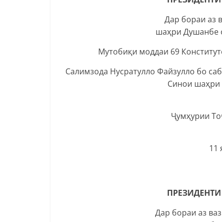
Дар бораи аз 
шаҳри Душанбе 
Мутобиқи моддаи 69 Конститу
Салимзода Нусратулло Файзулло бо саб
Синои шаҳри 
Ҷумҳурии То
11 
ПРЕЗИДЕНТИ
Дар бораи аз ва