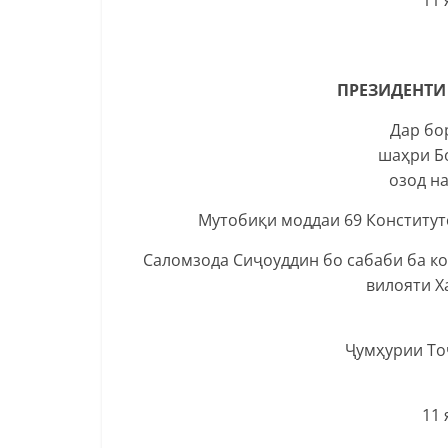
ПРЕЗИДЕНТИ
Дар бо
шаҳри Б
озод н
Мутобиқи моддаи 69 Конститу
Саломзода Сиҷоуддин бо сабаби ба ко
вилояти Х
Ҷумҳурии То
11 