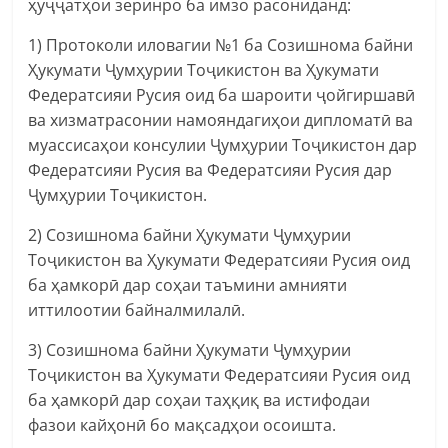
ҳуҷҷатҳои зеринро ба имзо расониданд:
1) Протоколи иловагии №1 ба Созишнома байни
Ҳукумати Ҷумҳурии Тоҷикистон ва Ҳукумати
Федератсияи Русия оид ба шароити ҷойгиршавӣ
ва хизматрасонии намояндагиҳои дипломатӣ ва
муассисаҳои консулии Ҷумҳурии Тоҷикистон дар
Федератсияи Русия ва Федератсияи Русия дар
Ҷумҳурии Тоҷикистон.
2) Созишнома байни Ҳукумати Ҷумҳурии
Тоҷикистон ва Ҳукумати Федератсияи Русия оид
ба ҳамкорӣ дар соҳаи таъмини амнияти
иттилоотии байналмилалӣ.
3) Созишнома байни Ҳукумати Ҷумҳурии
Тоҷикистон ва Ҳукумати Федератсияи Русия оид
ба ҳамкорӣ дар соҳаи таҳқиқ ва истифодаи
фазои кайҳонӣ бо мақсадҳои осоишта.