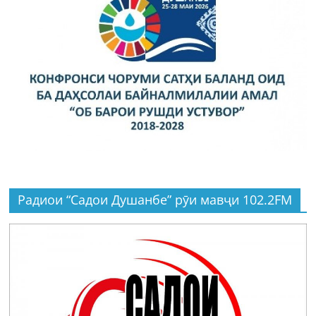
Радиои “Садои Душанбе” рӯи мавҷи 102.2FM