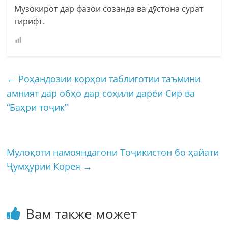
Музокирот дар фазои созанда ва дӯстона сурат
гирифт.
←
Роҳандозии корҳои таблиғотии таъмини
амният дар обҳо дар соҳили дарёи Сир ва
“Баҳри тоҷик”
Мулоқоти намояндагони Тоҷикистон бо ҳайати
Ҷумҳурии Корея
→
Вам также может