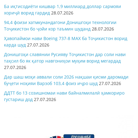
Ба иқтисодиёти кишвар 1,9 миллиард доллар сармояи
хориҷӣ ворид гардид
28.07.2026
94,4 фоизи хатмкунандагони Донишгоҳи технологии
Тоҷикистон бо ҷойи кор таъмин шуданд
28.07.2026
Ҳавопаймои нави Boeing 737-8 MAX ба Тоҷикистон ворид
карда шуд
27.07.2026
Донишгоҳи славянии Русияву Тоҷикистон дар соли нави
таҳсил бо як қатор навгониҳои муҳим ворид мегардад
27.07.2026
Дар шаш моҳи аввали соли 2026 нақшаи қисми даромади
буҷети ноҳияи Варзоб 103,4 фоиз иҷро шуд
27.07.2026
ДДТТ бо 13 созишномаи нави байналмилалӣ ҳамкориро
густариш дод
27.07.2026