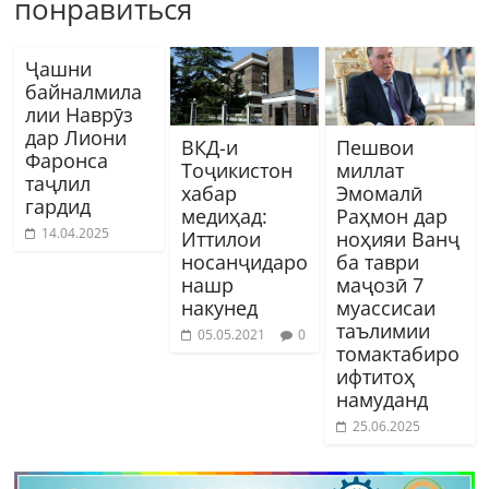
понравиться
Ҷашни
байналмила
лии Наврӯз
дар Лиони
ВКД-и
Пешвои
Фаронса
Тоҷикистон
миллат
таҷлил
хабар
Эмомалӣ
гардид
медиҳад:
Раҳмон дар
14.04.2025
Иттилои
ноҳияи Ванҷ
носанҷидаро
ба таври
нашр
маҷозӣ 7
накунед
муассисаи
таълимии
05.05.2021
0
томактабиро
ифтитоҳ
намуданд
25.06.2025