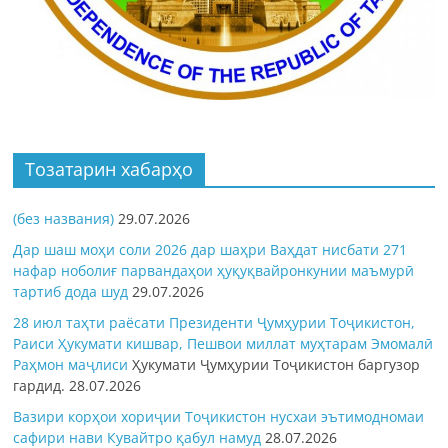
Тозатарин хабарҳо
(без названия)
29.07.2026
Дар шаш моҳи соли 2026 дар шаҳри Ваҳдат нисбати 271
нафар ноболиғ парвандаҳои ҳуқуқвайронкунии маъмурӣ
тартиб дода шуд
29.07.2026
28 июл таҳти раёсати Президенти Ҷумҳурии Тоҷикистон,
Раиси Ҳукумати кишвар, Пешвои миллат муҳтарам Эмомалӣ
Раҳмон
маҷлиси
Ҳукумати Ҷумҳурии Тоҷикистон баргузор
гардид.
28.07.2026
Вазири корҳои хориҷии Тоҷикистон нусхаи эътимодномаи
сафири нави Кувайтро қабул намуд
28.07.2026