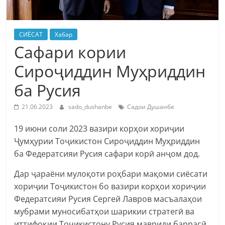
СИЁСАТ
Хабар
Сафари кории
Сироҷиддин Муҳриддин
ба Русия
21.06.2023
sado_dushanbe
Садои Душанбе
19 июни соли 2023 вазири корҳои хориҷии
Ҷумҳурии Тоҷикистон Сироҷиддин Муҳриддин
ба Федератсияи Русия сафари корӣ анҷом дод.
Дар ҷараёни мулоқоти роҳбари мақоми сиёсати
хориҷии Тоҷикистон бо вазири корҳои хориҷии
Федератсияи Русия Сергей Лавров масъалаҳои
мубрами муносибатҳои шарикии стратегӣ ва
иттифоқии Тоҷикистону Русия мавриди баррасӣ