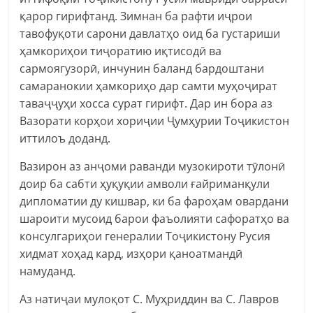
қарор гирифтанд. Зимнан ба рафти иҷрои
тавофуқоти сарони давлатҳо оид ба густариши
ҳамкориҳои тиҷоратию иқтисодӣ ва
сармоягузорӣ, инчунин баланд бардоштани
самаранокии ҳамкориҳо дар самти муҳоҷират
таваҷҷуҳи хосса сурат гирифт. Дар ин бора аз
Вазорати корҳои хориҷии Ҷумҳурии Тоҷикистон
иттилоъ доданд.
Вазирон аз анҷоми раванди музокироти тӯлонӣ
доир ба сабти ҳуқуқии амволи ғайриманқули
дипломатии ду кишвар, ки ба фароҳам овардани
шароити мусоид барои фаъолияти сафоратҳо ва
консулгариҳои генералии Тоҷикистону Русия
хидмат хоҳад кард, изҳори қаноатмандӣ
намуданд.
Аз натиҷаи мулоқот С. Муҳриддин ва С. Лавров