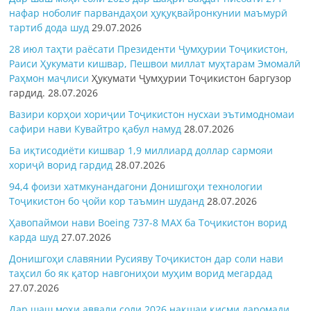
нафар ноболиғ парвандаҳои ҳуқуқвайронкунии маъмурӣ
тартиб дода шуд
29.07.2026
28 июл таҳти раёсати Президенти Ҷумҳурии Тоҷикистон,
Раиси Ҳукумати кишвар, Пешвои миллат муҳтарам Эмомалӣ
Раҳмон
маҷлиси
Ҳукумати Ҷумҳурии Тоҷикистон баргузор
гардид.
28.07.2026
Вазири корҳои хориҷии Тоҷикистон нусхаи эътимодномаи
сафири нави Кувайтро қабул намуд
28.07.2026
Ба иқтисодиёти кишвар 1,9 миллиард доллар сармояи
хориҷӣ ворид гардид
28.07.2026
94,4 фоизи хатмкунандагони Донишгоҳи технологии
Тоҷикистон бо ҷойи кор таъмин шуданд
28.07.2026
Ҳавопаймои нави Boeing 737-8 MAX ба Тоҷикистон ворид
карда шуд
27.07.2026
Донишгоҳи славянии Русияву Тоҷикистон дар соли нави
таҳсил бо як қатор навгониҳои муҳим ворид мегардад
27.07.2026
Дар шаш моҳи аввали соли 2026 нақшаи қисми даромади