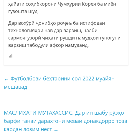
ҳайати соҳибкорони Ҷумҳурии Корея ба миён
гузошта шуд.
Дар вохӯрӣ ҷонибҳо роҷеъ ба истифодаи
технологияҳои нав дар варзиш, ҷалби
сармоягузорӣ ҷиҳати рушди намудҳои гуногуни
варзиш табодули афкор намуданд.
←
Футболбози беҳтарини сол-2022 муайян
мешавад
МАСЛИҲАТИ МУТАХАССИС. Дар ин шабу рӯзҳо
барфи танаи дарахтони меваи донакдорро тоза
кардан лозим нест
→