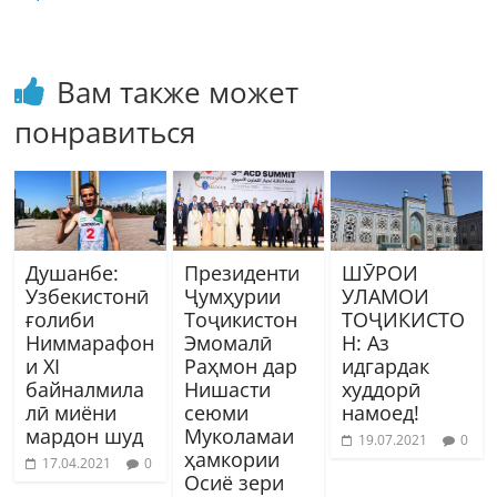
Вам также может
понравиться
Душанбе:
Президенти
ШӮРОИ
Узбекистонӣ
Ҷумҳурии
УЛАМОИ
ғолиби
Тоҷикистон
ТОҶИКИСТО
Ниммарафон
Эмомалӣ
Н: Аз
и XI
Раҳмон дар
идгардак
байналмила
Нишасти
худдорӣ
лӣ миёни
сеюми
намоед!
мардон шуд
Муколамаи
19.07.2021
0
ҳамкории
17.04.2021
0
Осиё зери