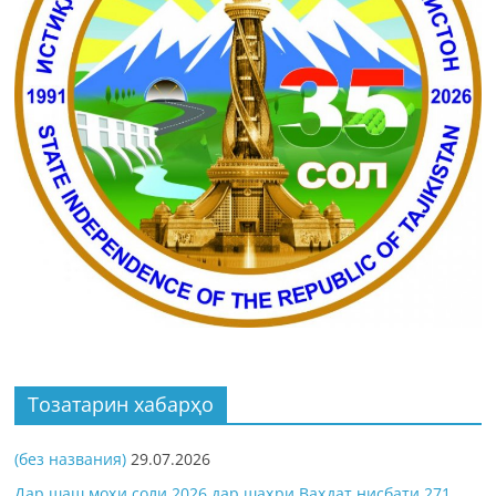
Тозатарин хабарҳо
(без названия)
29.07.2026
Дар шаш моҳи соли 2026 дар шаҳри Ваҳдат нисбати 271