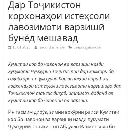
Дар Тоҷикистон
корхонаҳои истеҳсоли
лавозимоти варзишӣ
бунёд мешавад
13.01.2023
sado_dushanbe
Садои Душанбе
Кумитаи кор бо ҷавонон ва варзиши назди
Ҳукумати Ҷумҳурии Тоҷикистон дар ҳамкорӣ бо
соҳибкорони Ҷумҳурии Корея нақша дорад, ки
корхонаҳои истеҳсоли лавозимоти варзиширо дар
Тоҷикистон таъсис диҳад, иттилоъ доданд аз
Кумитаи кор бо ҷавонон ва варзиш.
Ин тасмим дирӯз, зимни вохӯрии раиси Кумитаи
кор бо ҷавонон ва варзиши назди Ҳукумати
Ҷумҳурии Тоҷикистон Абдулло Раҳмонзода бо