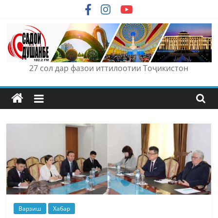
Skip
to
content
27 сол дар фазои иттилоотии Тоҷикистон
Варзиш
Хабар