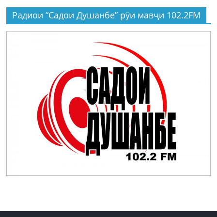
Радиои “Садои Душанбе” рӯи мавҷи 102.2FM