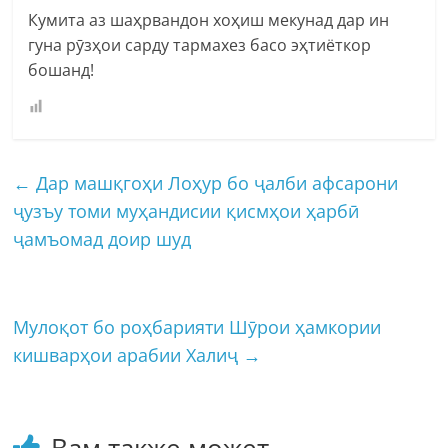
Кумита аз шаҳрвандон хоҳиш мекунад дар ин
гуна рӯзҳои сарду тармахез басо эҳтиёткор
бошанд!
←
Дар машқгоҳи Лоҳур бо ҷалби афсарони
ҷузъу томи муҳандисии қисмҳои ҳарбӣ
ҷамъомад доир шуд
Мулоқот бо роҳбарияти Шӯрои ҳамкории
кишварҳои арабии Халиҷ
→
Вам также может