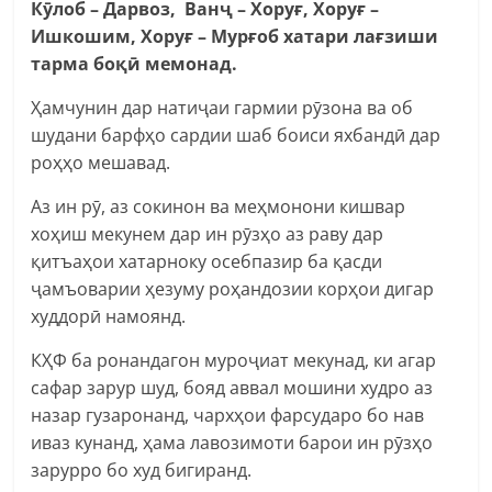
К
ӯлоб
– Дарв
оз
, Ван
ҷ
– Хор
уғ
, Хор
уғ
–
Ишк
о
шим, Хор
уғ
– Мур
ғоб хатари лағзиши
тарма боқӣ мемонад.
Ҳамчунин дар натиҷаи гармии рӯзона ва об
шудани барфҳо сардии шаб боиси яхбандӣ дар
роҳҳо мешавад.
Аз ин рӯ, аз сокинон ва меҳмонони кишвар
хоҳиш мекунем дар ин рӯзҳо аз раву дар
қитъаҳои хатарноку осебпазир ба қасди
ҷамъоварии ҳезуму роҳандозии корҳои дигар
худдорӣ намоянд.
КҲФ ба ронандагон муроҷиат мекунад, ки агар
сафар зарур шуд, бояд аввал мошини худро аз
назар гузаронанд, чархҳои фарсударо бо нав
иваз кунанд, ҳама лавозимоти барои ин рӯзҳо
зарурро бо худ бигиранд.