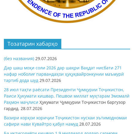
Тозатарин хабарҳо
(без названия)
29.07.2026
Дар шаш моҳи соли 2026 дар шаҳри Ваҳдат нисбати 271
нафар ноболиғ парвандаҳои ҳуқуқвайронкунии маъмурӣ
тартиб дода шуд
29.07.2026
28 июл таҳти раёсати Президенти Ҷумҳурии Тоҷикистон,
Раиси Ҳукумати кишвар, Пешвои миллат муҳтарам Эмомалӣ
Раҳмон
маҷлиси
Ҳукумати Ҷумҳурии Тоҷикистон баргузор
гардид.
28.07.2026
Вазири корҳои хориҷии Тоҷикистон нусхаи эътимодномаи
сафири нави Кувайтро қабул намуд
28.07.2026
Ба иқтисодиёти кишвар 1,9 миллиард доллар сармояи