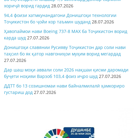
хориҷӣ ворид гардид
28.07.2026
94,4 фоизи хатмкунандагони Донишгоҳи технологии
Тоҷикистон бо ҷойи кор таъмин шуданд
28.07.2026
Ҳавопаймои нави Boeing 737-8 MAX ба Тоҷикистон ворид
карда шуд
27.07.2026
Донишгоҳи славянии Русияву Тоҷикистон дар соли нави
таҳсил бо як қатор навгониҳои муҳим ворид мегардад
27.07.2026
Дар шаш моҳи аввали соли 2026 нақшаи қисми даромади
буҷети ноҳияи Варзоб 103,4 фоиз иҷро шуд
27.07.2026
ДДТТ бо 13 созишномаи нави байналмилалӣ ҳамкориро
густариш дод
27.07.2026