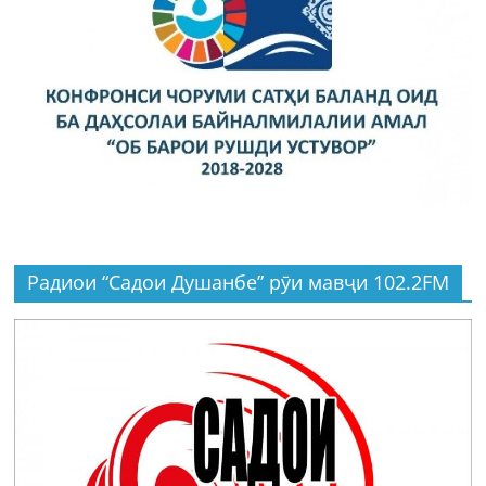
Радиои “Садои Душанбе” рӯи мавҷи 102.2FM