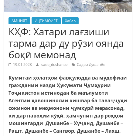
АМНИЯТ
ИҶТИМОИЁТ
Хабар
КҲФ: Хатари лағзиши
тарма дар ду рӯзи оянда
боқӣ мемонад
19.01.2023
sado_dushanbe
Садои Душанбе
Кумитаи ҳолатҳои фавқулодда ва мудофиаи
граждании назди Ҳукумати Ҷумҳурии
Тоҷикистон истинодан ба маълумоти
Агентии ҳавошиносии кишвар ба таваҷҷуҳи
сокинон ва меҳмонони ҷумҳурӣ мерасонад,
ки дар навоҳии кӯҳӣ, ҳамчунин дар роҳҳои
мошингарди
Душанбе – Ху
ҷанд,
Душанбе –
Рашт, Душанбе – Сангвор, Душанбе – Л
а
хш,