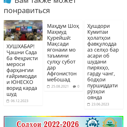
понравиться
Маҳдум Шоҳ
Ҳушдори
Маҳмуд
Кумитаи
Қурейшӣ:
ҳолатҳои
Мақсади
фавқулодда
ХУШХАБАР!
ягонаии мо
аз селҳо бар
Ҷашни Сада
таъмини
асари об
ба Феҳристи
сулҳу субот
шудани
мероси
дар
пиряхҳо,
фарҳангии
Афғонистон
гарду чанг,
ғайримодди
мебошад
бодҳои
и ЮНЕСКО
пуршиддати
25.08.2021
0
ворид карда
рӯзҳои
шуд
оянда
06.12.2023
23.06.2023