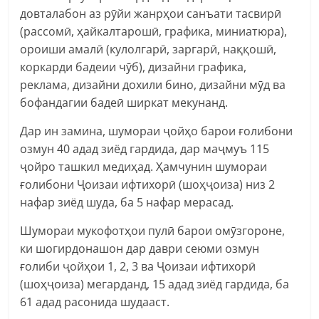
довталабон аз рӯйи жанрҳои санъати тасвирӣ
(рассомӣ, ҳайкалтарошӣ, графика, миниатюра),
ороиши амалӣ (кулолгарӣ, заргарӣ, наққошӣ,
коркарди бадеии чӯб), дизайни графика,
реклама, дизайни дохили бино, дизайни мӯд ва
бофандагии бадеӣ ширкат мекунанд.
Дар ин замина, шумораи ҷойҳо барои ғолибони
озмун 40 адад зиёд гардида, дар маҷмуъ 115
ҷойро ташкил медиҳад. Ҳамчунин шумораи
ғолибони Ҷоизаи ифтихорӣ (шоҳҷоиза) низ 2
нафар зиёд шуда, ба 5 нафар мерасад.
Шумораи мукофотҳои пулӣ барои омӯзгороне,
ки шогирдонашон дар даври сеюми озмун
ғолиби ҷойҳои 1, 2, 3 ва Ҷоизаи ифтихорӣ
(шоҳҷоиза) мегарданд, 15 адад зиёд гардида, ба
61 адад расонида шудааст.