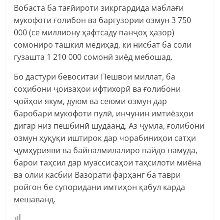
Вобаста ба тағйироти зикргардида маблағи
мукофоти ғолибон ва баргузории озмун 3 750
000 (се миллиону ҳафтсаду панҷоҳ ҳазор)
сомониро ташкил медиҳад, ки нисбат ба соли
гузашта 1 210 000 сомонӣ зиёд мебошад.
Бо дастури бевоситаи Пешвои миллат, ба
соҳибони ҷоизаҳои ифтихорӣ ва ғолибони
ҷойҳои якум, дуюм ва сеюми озмун дар
баробари мукофоти пулӣ, инчунин имтиёзҳои
дигар низ пешбинӣ шудаанд. Аз ҷумла, ғолибони
озмун ҳуқуқи иштирок дар чорабиниҳои сатҳи
ҷумҳуриявӣ ва байналмилалиро пайдо намуда,
барои таҳсил дар муассисаҳои таҳсилоти миёна
ва олии касбии Вазорати фарҳанг ба таври
ройгон бе супоридани имтиҳон қабул карда
мешаванд.