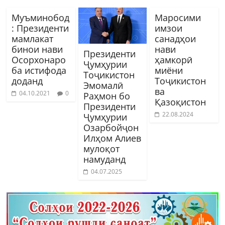
Муъминобод
Маросими
: Президенти
имзои
мамлакат
санадҳои
бинои нави
нави
Президенти
Осорхонаро
ҳамкорӣ
Ҷумҳурии
ба истифода
миёни
Тоҷикистон
доданд
Тоҷикистон
Эмомалӣ
ва
04.10.2021
0
Раҳмон бо
Қазоқистон
Президенти
22.08.2024
Ҷумҳурии
Озарбойҷон
Илҳом Алиев
мулоқот
намуданд
04.07.2025