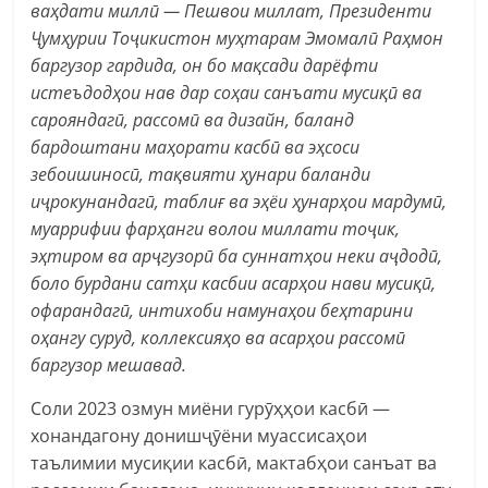
ваҳдати миллӣ — Пешвои миллат, Президенти
Ҷумҳурии Тоҷикистон муҳтарам Эмомалӣ Раҳмон
баргузор гардида, он бо мақсади дарёфти
истеъдодҳои нав дар соҳаи санъати мусиқӣ ва
сарояндагӣ, рассомӣ ва дизайн, баланд
бардоштани маҳорати касбӣ ва эҳсоси
зебоишиносӣ, тақвияти ҳунари баланди
иҷрокунандагӣ, таблиғ ва эҳёи ҳунарҳои мардумӣ,
муаррифии фарҳанги волои миллати тоҷик,
эҳтиром ва арҷгузорӣ ба суннатҳои неки аҷдодӣ,
боло бурдани сатҳи касбии асарҳои нави мусиқӣ,
офарандагӣ, интихоби намунаҳои беҳтарини
оҳангу суруд, коллексияҳо ва асарҳои рассомӣ
баргузор мешавад.
Соли 2023 озмун миёни гурӯҳҳои касбӣ —
хонандагону донишҷӯёни муассисаҳои
таълимии мусиқии касбӣ, мактабҳои санъат ва