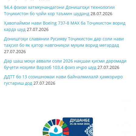
94,4 фоизи хатмкунандагони Донишгоҳи технологии
Тоҷикистон бо ҷойи кор таъмин шуданд
28.07.2026
Ҳавопаймои нави Boeing 737-8 MAX ба Тоҷикистон ворид
карда шуд
27.07.2026
Донишгоҳи славянии Русияву Тоҷикистон дар соли нави
таҳсил бо як қатор навгониҳои муҳим ворид мегардад
27.07.2026
Дар шаш моҳи аввали соли 2026 нақшаи қисми даромади
буҷети ноҳияи Варзоб 103,4 фоиз иҷро шуд
27.07.2026
ДДТТ бо 13 созишномаи нави байналмилалӣ ҳамкориро
густариш дод
27.07.2026