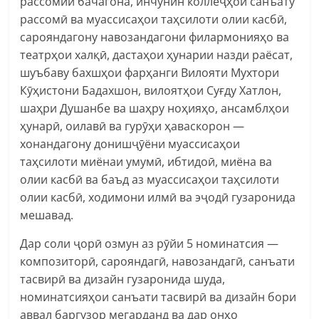
рассомии бачагона, инчунин коллеҷҳои санъату
рассомӣ ва муассисаҳои таҳсилоти олии касбӣ,
сарояндагону навозандагони филармонияҳо ва
театрҳои халқӣ, дастаҳои ҳунарии назди раёсат,
шуъбаву бахшҳои фарҳанги Вилояти Мухтори
Кӯҳистони Бадахшон, вилоятҳои Суғду Хатлон,
шаҳри Душанбе ва шаҳру ноҳияҳо, ансамблҳои
ҳунарӣ, оилавӣ ва гурӯҳи ҳаваскорон —
хонандагону донишҷӯёни муассисаҳои
таҳсилоти миёнаи умумӣ, ибтидоӣ, миёна ва
олии касбӣ ва баъд аз муассисаҳои таҳсилоти
олии касбӣ, ходимони илмӣ ва эҷодӣ гузаронида
мешавад.
Дар соли ҷорӣ озмун аз рӯйи 5 номинатсия —
композиторӣ, сарояндагӣ, навозандагӣ, санъати
тасвирӣ ва дизайн гузаронида шуда,
номинатсияҳои санъати тасвирӣ ва дизайн бори
аввал баргузор мегарданд ва дар онҳо