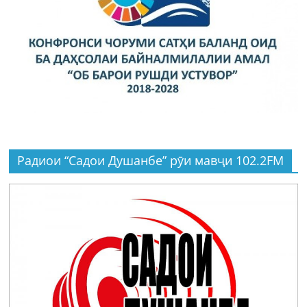
Радиои “Садои Душанбе” рӯи мавҷи 102.2FM