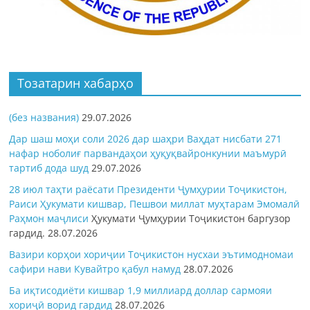
Тозатарин хабарҳо
(без названия)
29.07.2026
Дар шаш моҳи соли 2026 дар шаҳри Ваҳдат нисбати 271
нафар ноболиғ парвандаҳои ҳуқуқвайронкунии маъмурӣ
тартиб дода шуд
29.07.2026
28 июл таҳти раёсати Президенти Ҷумҳурии Тоҷикистон,
Раиси Ҳукумати кишвар, Пешвои миллат муҳтарам Эмомалӣ
Раҳмон
маҷлиси
Ҳукумати Ҷумҳурии Тоҷикистон баргузор
гардид.
28.07.2026
Вазири корҳои хориҷии Тоҷикистон нусхаи эътимодномаи
сафири нави Кувайтро қабул намуд
28.07.2026
Ба иқтисодиёти кишвар 1,9 миллиард доллар сармояи
хориҷӣ ворид гардид
28.07.2026