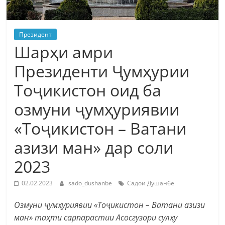
Президент
Шарҳи амри
Президенти Ҷумҳурии
Тоҷикистон оид ба
озмуни ҷумҳуриявии
«Тоҷикистон – Ватани
азизи ман» дар соли
2023
02.02.2023
sado_dushanbe
Садои Душанбе
Озмуни ҷумҳуриявии «Тоҷикистон – Ватани азизи
ман» таҳти cарпарастии Асосгузори сулҳу