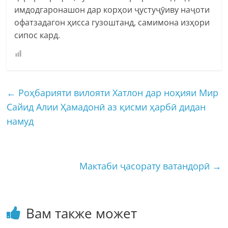
имдодгаронашон дар корҳои ҷустуҷӯиву наҷоти
офатзадагон ҳисса гузоштанд, самимона изҳори
сипос кард.
←
Роҳбарияти вилояти Хатлон дар ноҳияи Мир
Сайид Алии Ҳамадонӣ аз қисми ҳарбӣ дидан
намуд
Мактаби ҷасорату ватандорӣ
→
Вам также может