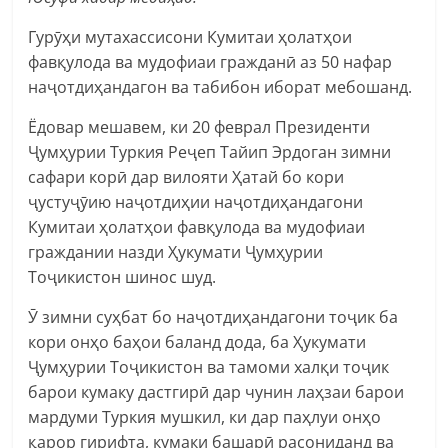
Гурӯҳи мутахассисони Кумитаи ҳолатҳои
фавқулода ва мудофиаи гражданӣ аз 50 нафар
наҷотдиҳандагон ва табибон иборат мебошанд.
Ёдовар мешавем, ки 20 феврал Президенти
Ҷумҳурии Туркия Реҷеп Тайип Эрдоган зимни
сафари корӣ дар вилояти Ҳатай бо кори
ҷустуҷӯию наҷотдиҳии наҷотдиҳандагони
Кумитаи ҳолатҳои фавқулода ва мудофиаи
граждании назди Ҳукумати Ҷумҳурии
Тоҷикистон шинос шуд.
Ӯ зимни суҳбат бо наҷотдиҳандагони тоҷик ба
кори онҳо баҳои баланд дода, ба Ҳукумати
Ҷумҳурии Тоҷикистон ва тамоми халқи тоҷик
барои кумаку дастгирӣ дар чунин лаҳзаи барои
мардуми Туркия мушкил, ки дар паҳлуи онҳо
қарор гирифта, кумаки башарӣ расониданд ва