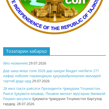
Тозатарин хабарҳо
(без названия)
29.07.2026
Дар шаш моҳи соли 2026 дар шаҳри Ваҳдат нисбати 271
нафар ноболиғ парвандаҳои ҳуқуқвайронкунии маъмурӣ
тартиб дода шуд
29.07.2026
28 июл таҳти раёсати Президенти Ҷумҳурии Тоҷикистон,
Раиси Ҳукумати кишвар, Пешвои миллат муҳтарам Эмомалӣ
Раҳмон
маҷлиси
Ҳукумати Ҷумҳурии Тоҷикистон баргузор
гардид.
28.07.2026