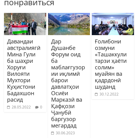
понравиться
Давандаи
Дар
Ғолибони
австралиягӣ
Душанбе
озмуни
Мина Гули
Форум оид
«Ташаккули
ба шаҳри
ба
тарзи ҳаёти
Хоруғи
маблағгузор
солим»
Вилояти
ии иқлимӣ
муайян ва
Мухтори
барои
қадрдонӣ
Куҳистони
давлатҳои
шуданд
Бадахшон
Осиёи
30.12.2022
расид
Марказӣ ва
Қафқози
28.05.2022
0
Ҷанубӣ
баргузор
мегардад
30.06.2023