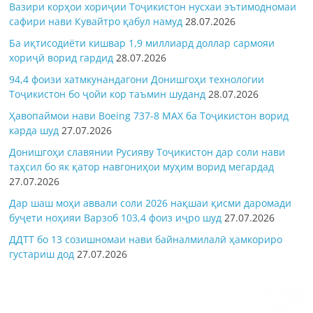
Вазири корҳои хориҷии Тоҷикистон нусхаи эътимодномаи
сафири нави Кувайтро қабул намуд
28.07.2026
Ба иқтисодиёти кишвар 1,9 миллиард доллар сармояи
хориҷӣ ворид гардид
28.07.2026
94,4 фоизи хатмкунандагони Донишгоҳи технологии
Тоҷикистон бо ҷойи кор таъмин шуданд
28.07.2026
Ҳавопаймои нави Boeing 737-8 MAX ба Тоҷикистон ворид
карда шуд
27.07.2026
Донишгоҳи славянии Русияву Тоҷикистон дар соли нави
таҳсил бо як қатор навгониҳои муҳим ворид мегардад
27.07.2026
Дар шаш моҳи аввали соли 2026 нақшаи қисми даромади
буҷети ноҳияи Варзоб 103,4 фоиз иҷро шуд
27.07.2026
ДДТТ бо 13 созишномаи нави байналмилалӣ ҳамкориро
густариш дод
27.07.2026