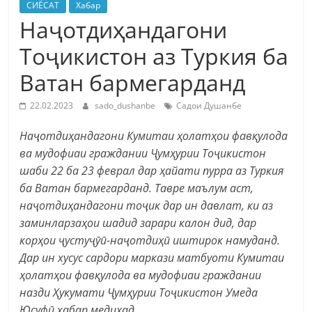
СИЁСАТ
Хабар
Наҷотдиҳандагони
Тоҷикистон аз Туркия ба
Ватан бармегарданд
22.02.2023
sado_dushanbe
Садои Душанбе
Наҷотдиҳандагони Кумитаи ҳолатҳои фавқулода
ва мудофиаи граждании Ҷумҳурии Тоҷикистон
шаби 22 ба 23 феврал дар ҳайати пурра аз Туркия
ба Ватан бармегарданд. Тавре маълум аст,
наҷотдиҳандагони тоҷик дар ин давлат, ки аз
заминларзаҳои шадид зарари калон дид, дар
корҳои ҷустуҷӯӣ-наҷотдиҳӣ иштирок намуданд.
Дар ин хусус сардори маркази матбуоти Кумитаи
ҳолатҳои фавқулода ва мудофиаи граждании
назди Ҳукумати Ҷумҳурии Тоҷикистон Умеда
Юсуфӣ хабар медиҳад.