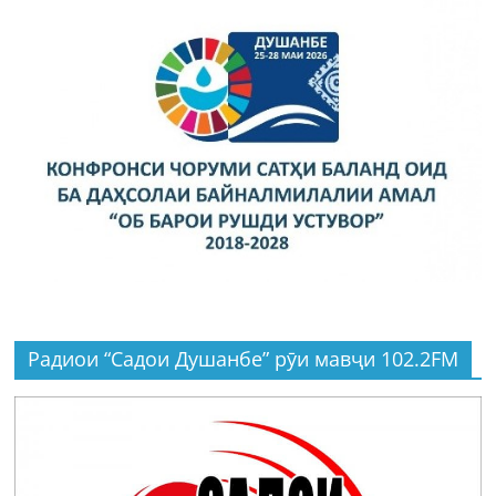
Радиои “Садои Душанбе” рӯи мавҷи 102.2FM