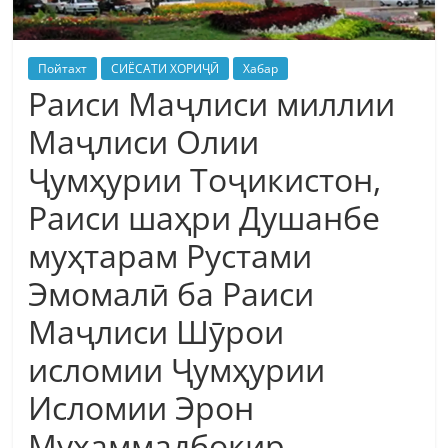
Пойтахт
СИЁСАТИ ХОРИҶӢ
Хабар
Раиси Маҷлиси миллии
Маҷлиси Олии
Ҷумҳурии Тоҷикистон,
Раиси шаҳри Душанбе
муҳтарам Рустами
Эмомалӣ ба Раиси
Маҷлиси Шӯрои
исломии Ҷумҳурии
Исломии Эрон
Муҳаммадбоқир