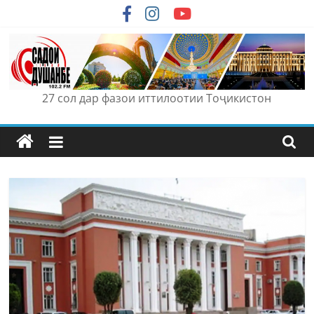
Skip
to
content
27 сол дар фазои иттилоотии Тоҷикистон