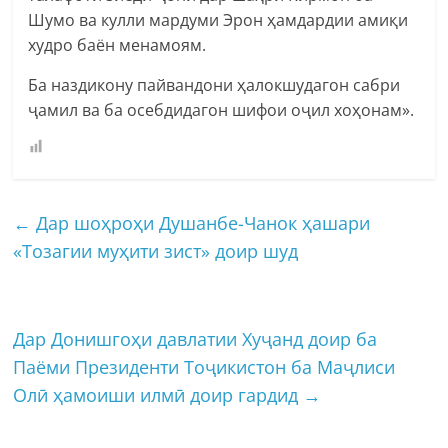
Шумо ва кулли мардуми Эрон ҳамдардии амиқи
худро баён менамоям.
Ба наздикону пайвандони ҳалокшудагон сабри
ҷамил ва ба осебдидагон шифои оҷил хоҳонам».
←
Дар шоҳроҳи Душанбе-Чанок ҳашари
«Тозагии муҳити зист» доир шуд
Дар Донишгоҳи давлатии Хуҷанд доир ба
Паёми Президенти Тоҷикистон ба Маҷлиси
Олӣ ҳамоиши илмӣ доир гардид
→