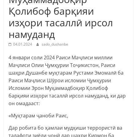
Қолибоф барқияи
изҳори тасаллӣ ирсол
намуданд
04.01.2024
sado_dushanbe
4 январи соли 2024 Раиси Маҷлиси миллии
Маҷлиси Олии Ҷумҳурии Тоҷикистон, Раиси
шаҳри Душанбе муҳтарам Рустами Эмомалӣ ба
Раиси Маҷлиси Шӯрои исломии Ҷумҳурии
Исломии Эрон Муҳаммадбоқир Қолибоф
барқияи изҳори тасаллӣ ирсол намуданд, ки дар
он омадааст:
«Муҳтарам ҷаноби Раис,
Дар
робита бо ҳамлаи мудҳиши террористӣ ва
талафоти зиёди ҷонӣ дар шаҳри Кирмон ба