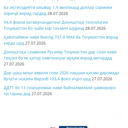
Ба иқтисодиёти кишвар 1,9 миллиард доллар сармояи
хориҷӣ ворид гардид
28.07.2026
94,4 фоизи хатмкунандагони Донишгоҳи технологии
Тоҷикистон бо ҷойи кор таъмин шуданд
28.07.2026
Ҳавопаймои нави Boeing 737-8 MAX ба Тоҷикистон ворид
карда шуд
27.07.2026
Донишгоҳи славянии Русияву Тоҷикистон дар соли нави
таҳсил бо як қатор навгониҳои муҳим ворид мегардад
27.07.2026
Дар шаш моҳи аввали соли 2026 нақшаи қисми даромади
буҷети ноҳияи Варзоб 103,4 фоиз иҷро шуд
27.07.2026
ДДТТ бо 13 созишномаи нави байналмилалӣ ҳамкориро
густариш дод
27.07.2026