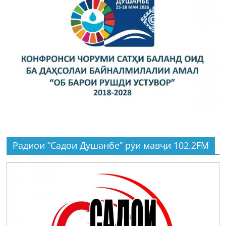
Радиои “Садои Душанбе” рӯи мавҷи 102.2FM