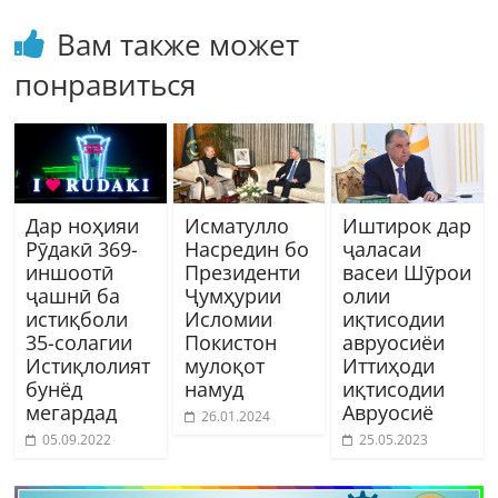
Вам также может
понравиться
Дар ноҳияи
Исматулло
Иштирок дар
Рӯдакӣ 369-
Насредин бо
ҷаласаи
иншоотӣ
Президенти
васеи Шӯрои
ҷашнӣ ба
Ҷумҳурии
олии
истиқболи
Исломии
иқтисодии
35-солагии
Покистон
авруосиёи
Истиқлолият
мулоқот
Иттиҳоди
бунёд
намуд
иқтисодии
мегардад
Авруосиё
26.01.2024
05.09.2022
25.05.2023