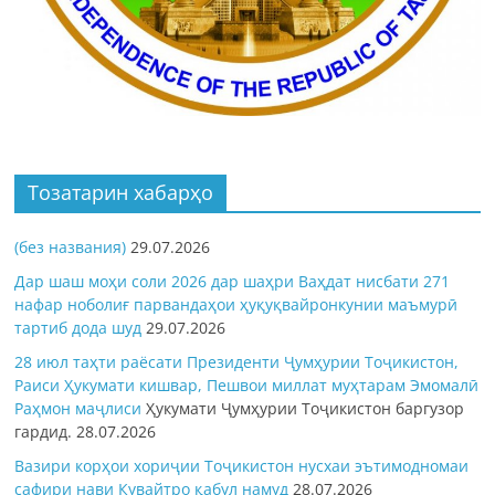
Тозатарин хабарҳо
(без названия)
29.07.2026
Дар шаш моҳи соли 2026 дар шаҳри Ваҳдат нисбати 271
нафар ноболиғ парвандаҳои ҳуқуқвайронкунии маъмурӣ
тартиб дода шуд
29.07.2026
28 июл таҳти раёсати Президенти Ҷумҳурии Тоҷикистон,
Раиси Ҳукумати кишвар, Пешвои миллат муҳтарам Эмомалӣ
Раҳмон
маҷлиси
Ҳукумати Ҷумҳурии Тоҷикистон баргузор
гардид.
28.07.2026
Вазири корҳои хориҷии Тоҷикистон нусхаи эътимодномаи
сафири нави Кувайтро қабул намуд
28.07.2026