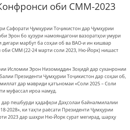
Конфронси оби СММ-2023
кори Сафорати Ҷумҳурии Тоҷикистон дар Ҷумҳурии
оби Эрон бо ҳузури намояндагони вазоратҳои умури
и дигари марбут ба соҳаи об ва ВАО-и ин кишвар
оби СММ (22-24 марти соли 2023, Ню-Йорк) нишаст
рии Исломии Эрон Низомиддин Зоҳидӣ дар суханронии
балии Президенти Ҷумҳурии Тоҷикистон дар соҳаи об,
миллат дар мавриди қатъномаи «Соли 2025 – Соли
и муфассал ироа намуд.
М дар пешбурди ҳадафҳои Даҳсолаи байналмилалии
18-2028», ки таҳти раёсати Президенти Ҷумҳурии
ти 2023 дар шаҳри Ню-Йорк сурат мегирад, шарҳу