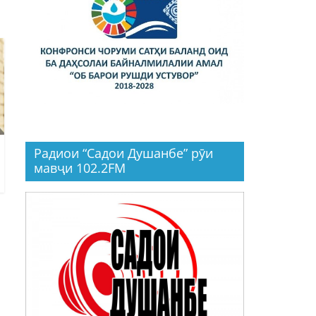
Радиои “Садои Душанбе” рӯи
мавҷи 102.2FM