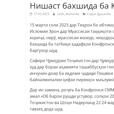
Нишаст бахшида ба 
17.03.2023
sado_dushanbe
Садои Душанбе
15 марти соли 2023 дар Теҳрон бо ибти
Исломии Эрон дар Муассисаи таҳқиқоти 
хориҷа, нерӯ, муассисаи мазкур, ниҳодҳо
бахшида ба татбиқи ҳадафҳои Конфронси 
баргузор шуд.
Сафири Ҷумҳурии Тоҷикистон дар Ҷумҳу
худ дар бораи аҳамияти ташаббусҳои гло
инчунин доир ба иқдоми ҷадиди Пешвои 
байналмилалии ҳифзи пиряхҳо» маълумот
Дар ин замина, роҷеъ ба Конфронси СМ
амал «Об барои рушди устувор, солҳои 20
Тоҷикистон ва Шоҳи Нидерланд 22-24 мар
тавзеҳ дода шуд.