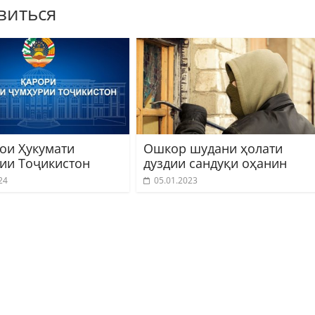
виться
ои Ҳукумати
Ошкор шудани ҳолати
ии Тоҷикистон
дуздии сандуқи оҳанин
24
05.01.2023