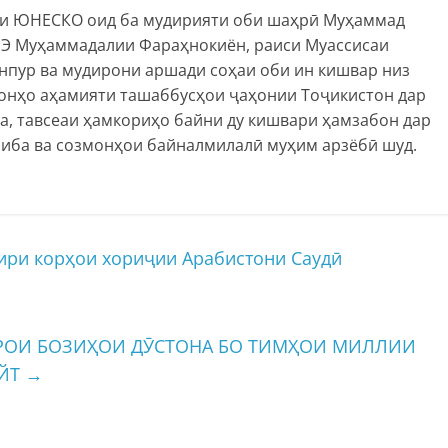
ии ЮНЕСКО оид ба мудирияти оби шаҳрӣ Муҳаммад
ИЭ Муҳаммадалии Фараҳнокиён, раиси Муассисаи
пур ва мудирони аршади соҳаи оби ин кишвар низ
онҳо аҳамияти ташаббусҳои ҷаҳонии Тоҷикистон дар
да, тавсеаи ҳамкориҳо байни ду кишвари ҳамзабон дар
ниба ва созмонҳои байналмилалӣ муҳим арзёбӣ шуд.
ири корҳои хориҷии Арабистони Саудӣ
АРОИ БОЗИҲОИ ДӮСТОНА БО ТИМҲОИ МИЛЛИИ
АЙТ
→