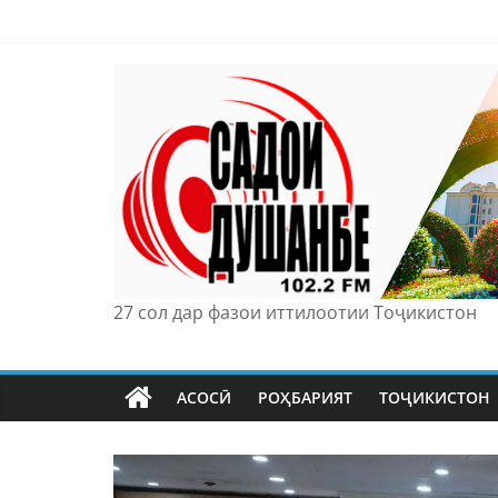
Skip
to
content
27 сол дар фазои иттилоотии Тоҷикистон
АСОСӢ
РОҲБАРИЯТ
ТОҶИКИСТОН