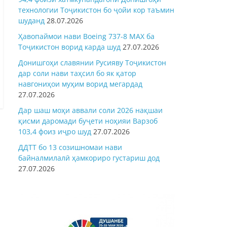
технологии Тоҷикистон бо ҷойи кор таъмин
шуданд
28.07.2026
Ҳавопаймои нави Boeing 737-8 MAX ба
Тоҷикистон ворид карда шуд
27.07.2026
Донишгоҳи славянии Русияву Тоҷикистон
дар соли нави таҳсил бо як қатор
навгониҳои муҳим ворид мегардад
27.07.2026
Дар шаш моҳи аввали соли 2026 нақшаи
қисми даромади буҷети ноҳияи Варзоб
103,4 фоиз иҷро шуд
27.07.2026
ДДТТ бо 13 созишномаи нави
байналмилалӣ ҳамкориро густариш дод
27.07.2026