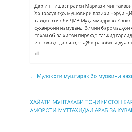
Дар ин нишаст раиси Маркази минтақав
Ҳоҷрасулиҳо, мушовири вазири нерӯи Ҷ
таҳқиқоти оби ҶИЭ Муҳаммадризо Ковиён
суханронӣ намуданд. Зимни баромадҳои 
соҳаи об ва ҳифзи пиряхҳо таъкид гарди
ин соҳаҳо дар чаҳорчӯби равобити дуҷо
←
Мулоқоти муштарак бо муовини ваз
ҲАЙАТИ МУНТАХАБИ ТОҶИКИСТОН Б
АМОРОТИ МУТТАҲИДАИ АРАБ ВА КУВ