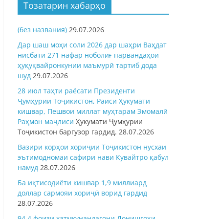
Тозатарин хабарҳо
(без названия)
29.07.2026
Дар шаш моҳи соли 2026 дар шаҳри Ваҳдат
нисбати 271 нафар ноболиғ парвандаҳои
ҳуқуқвайронкунии маъмурӣ тартиб дода
шуд
29.07.2026
28 июл таҳти раёсати Президенти
Ҷумҳурии Тоҷикистон, Раиси Ҳукумати
кишвар, Пешвои миллат муҳтарам Эмомалӣ
Раҳмон
маҷлиси
Ҳукумати Ҷумҳурии
Тоҷикистон баргузор гардид.
28.07.2026
Вазири корҳои хориҷии Тоҷикистон нусхаи
эътимодномаи сафири нави Кувайтро қабул
намуд
28.07.2026
Ба иқтисодиёти кишвар 1,9 миллиард
доллар сармояи хориҷӣ ворид гардид
28.07.2026
94,4 фоизи хатмкунандагони Донишгоҳи