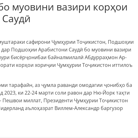
бо муовини вазири корҳои
 Саудӣ
 муштараки сафирони Ҷумҳурии Тоҷикистон, Подшоҳии
 дар Подшоҳии Арабистони Саудӣ бо муовини вазири
мури бисёрҷонибаи байналмилалӣ Абдурраҳмон Ар-
азорати корҳои хориҷии Ҷумҳурии Тоҷикистон иттилоъ
ми тарафайн, аз ҷумла раванди омодагии ҷонибҳо ба
2023, ки 22-24 марти соли равон дар Ню-Йорк таҳти
 – Пешвои миллат, Президенти Ҷумҳурии Тоҷикистон
идерланд аълоҳазрат Виллем-Александр баргузор