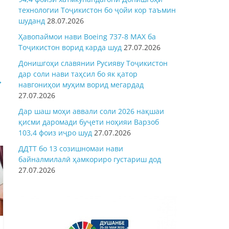
технологии Тоҷикистон бо ҷойи кор таъмин
шуданд
28.07.2026
Ҳавопаймои нави Boeing 737-8 MAX ба
Тоҷикистон ворид карда шуд
27.07.2026
Донишгоҳи славянии Русияву Тоҷикистон
дар соли нави таҳсил бо як қатор
→
навгониҳои муҳим ворид мегардад
27.07.2026
Дар шаш моҳи аввали соли 2026 нақшаи
қисми даромади буҷети ноҳияи Варзоб
103,4 фоиз иҷро шуд
27.07.2026
ДДТТ бо 13 созишномаи нави
байналмилалӣ ҳамкориро густариш дод
27.07.2026