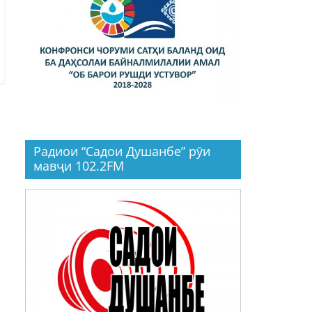
Радиои “Садои Душанбе” рӯи
мавҷи 102.2FM