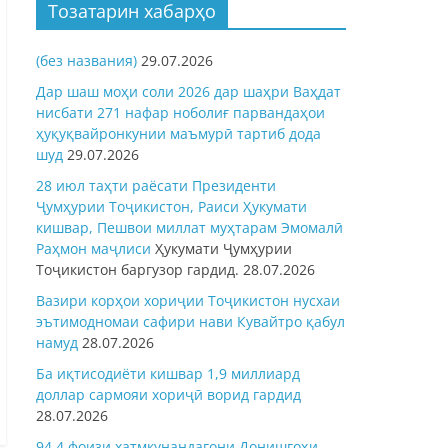
Тозатарин хабарҳо
(без названия)
29.07.2026
Дар шаш моҳи соли 2026 дар шаҳри Ваҳдат
нисбати 271 нафар ноболиғ парвандаҳои
ҳуқуқвайронкунии маъмурӣ тартиб дода
шуд
29.07.2026
28 июл таҳти раёсати Президенти
Ҷумҳурии Тоҷикистон, Раиси Ҳукумати
кишвар, Пешвои миллат муҳтарам Эмомалӣ
Раҳмон
маҷлиси
Ҳукумати Ҷумҳурии
Тоҷикистон баргузор гардид.
28.07.2026
Вазири корҳои хориҷии Тоҷикистон нусхаи
эътимодномаи сафири нави Кувайтро қабул
намуд
28.07.2026
Ба иқтисодиёти кишвар 1,9 миллиард
доллар сармояи хориҷӣ ворид гардид
28.07.2026
94,4 фоизи хатмкунандагони Донишгоҳи