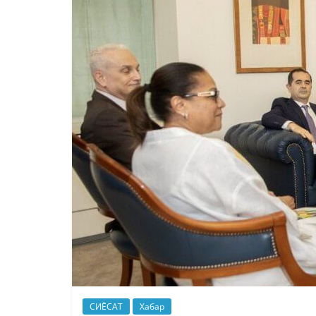
СИЁСАТ
Хабар