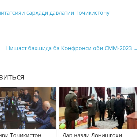
митатсияи сарҳади давлатии Тоҷикистону
Нишаст бахшида ба Конфронси оби СММ-2023
виться
ири Тоҷикистон
Дар назди Донишгоҳи