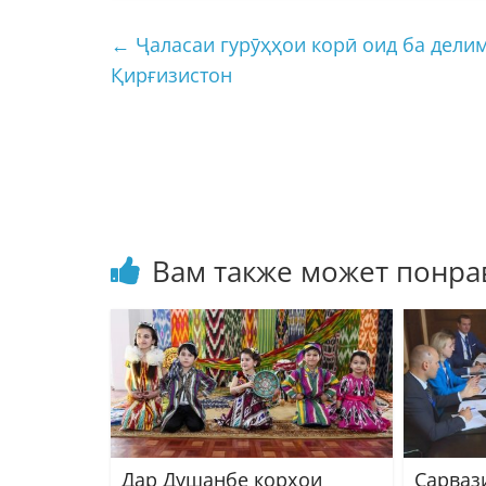
←
Ҷаласаи гурӯҳҳои корӣ оид ба дели
Қирғизистон
Вам также может понра
Дар Душанбе корҳои
Сарваз