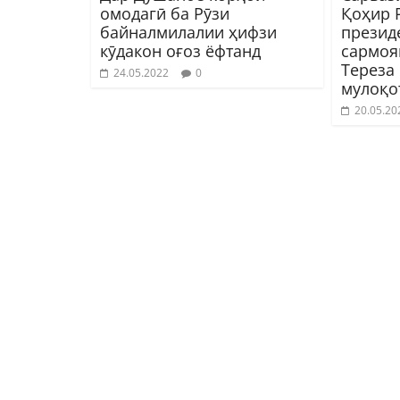
омодагӣ ба Рӯзи
Қоҳир 
байналмилалии ҳифзи
презид
кӯдакон оғоз ёфтанд
сармоя
Тереза
24.05.2022
0
мулоқо
20.05.20