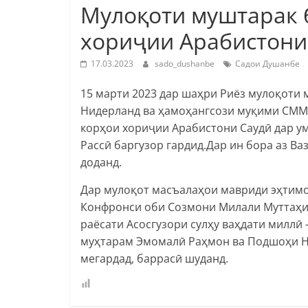
Мулоқоти муштарак 
хориҷии Арабистони
17.03.2023
sado_dushanbe
Садои Душанбе
15 марти 2023 дар шаҳри Риёз мулоқоти
Нидерланд ва ҳамоҳангсози муқими СММ
корҳои хориҷии Арабистони Саудӣ дар у
Рассӣ баргузор гардид.Дар ин бора аз В
доданд.
Дар мулоқот масъалаҳои мавриди эҳтимо
Конфронси оби Созмони Милали Муттаҳид 
раёсати Асосгузори сулҳу ваҳдати миллӣ
муҳтарам Эмомалӣ Раҳмон ва Подшоҳи Н
мегардад, баррасӣ шуданд.