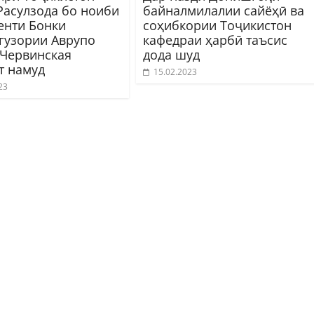
Расулзода бо ноиби
байналмилалии сайёҳӣ ва
енти Бонки
соҳибкории Тоҷикистон
гузории Аврупо
кафедраи ҳарбӣ таъсис
 Червинская
дода шуд
т намуд
15.02.2023
23