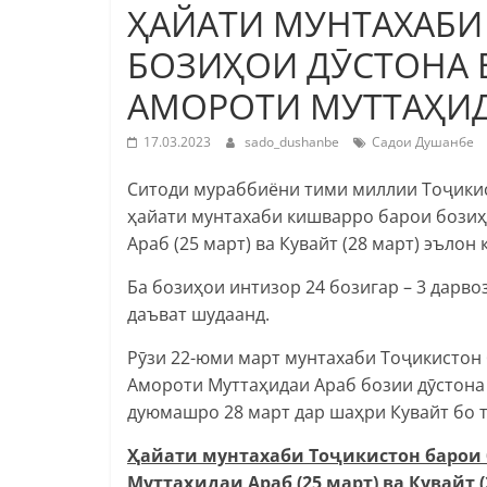
ҲАЙАТИ МУНТАХАБИ
БОЗИҲОИ ДӮСТОНА
АМОРОТИ МУТТАҲИД
17.03.2023
sado_dushanbe
Садои Душанбе
Ситоди мураббиёни тими миллии Тоҷикис
ҳайати мунтахаби кишварро барои бозиҳ
Араб (25 март) ва Кувайт (28 март) эълон 
Ба бозиҳои интизор 24 бозигар – 3 дарво
даъват шудаанд.
Рӯзи 22-юми март мунтахаби Тоҷикистон б
Амороти Муттаҳидаи Араб бозии дӯстона
дуюмашро 28 март дар шаҳри Кувайт бо 
Ҳайати мунтахаби Тоҷикистон барои
Муттаҳидаи Араб (25 март) ва Кувайт (