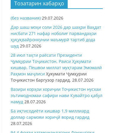
Тозатарин хабарҳо
(без названия)
29.07.2026
Дар шаш моҳи соли 2026 дар шаҳри Ваҳдат
нисбати 271 нафар ноболиғ парвандаҳои
ҳуқуқвайронкунии маъмурӣ тартиб дода
шуд
29.07.2026
28 июл таҳти раёсати Президенти
Ҷумҳурии Тоҷикистон, Раиси Ҳукумати
кишвар, Пешвои миллат муҳтарам Эмомалӣ
Раҳмон
маҷлиси
Ҳукумати Ҷумҳурии
Тоҷикистон баргузор гардид.
28.07.2026
Вазири корҳои хориҷии Тоҷикистон нусхаи
эътимодномаи сафири нави Кувайтро қабул
намуд
28.07.2026
Ба иқтисодиёти кишвар 1,9 миллиард
доллар сармояи хориҷӣ ворид гардид
28.07.2026
94,4 фоизи хатмкунандагони Донишгоҳи