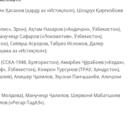
н Ҳасанов (ҳарду аз «Истиқлол»), Шоҳрух Қирғизбоев
лис», Эрон), Аҳтам Назаров («Андиҷон», Ӯзбекистон),
Манучеҳр Сафаров («Локомотив», Ӯзбекистон),
он), Сиёвуш Асроров, Табрез Исломов, Далер
ама аз «Истиқлол»);
ССКА-1948, Булғористон), Амирбек Ҷӯрабоев («Кедах»,
», Ӯзбекистон), Комрон Турсунов (ТРАУ, Ҳиндустон),
алия), Алишер Ҷалилов, Эҳсони Панҷшанбе, Алиҷони
, Молдова), Манучеҳр Ҷалилов, Шервонӣ Мабатшоев
ов («Регар-ТадАЗ»).