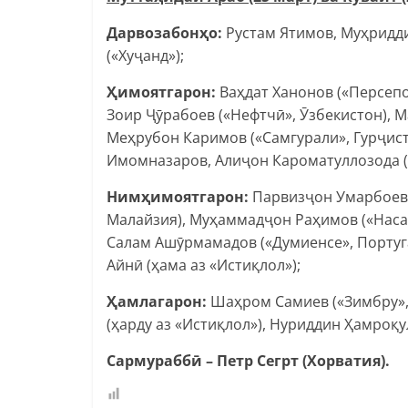
Дарвозабонҳо:
Рустам Ятимов, Муҳридди
(«Хуҷанд»);
Ҳимоятгарон:
Ваҳдат Ханонов («Персепо
Зоир Ҷӯрабоев («Нефтчӣ», Ӯзбекистон), 
Меҳрубон Каримов («Самгурали», Гурҷист
Имомназаров, Алиҷон Кароматуллозода (ҳ
Нимҳимоятгарон:
Парвизҷон Умарбоев (
Малайзия), Муҳаммадҷон Раҳимов («Насаф
Салам Ашӯрмамадов («Думиенсе», Португ
Айнӣ (ҳама аз «Истиқлол»);
Ҳамлагарон:
Шаҳром Самиев («Зимбру»
(ҳарду аз «Истиқлол»), Нуриддин Ҳамроқул
Сармураббӣ – Петр Сегрт (Хорватия).