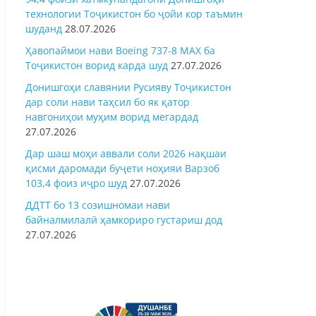
технологии Тоҷикистон бо ҷойи кор таъмин
шуданд
28.07.2026
Ҳавопаймои нави Boeing 737-8 MAX ба
Тоҷикистон ворид карда шуд
27.07.2026
Донишгоҳи славянии Русияву Тоҷикистон
дар соли нави таҳсил бо як қатор
навгониҳои муҳим ворид мегардад
27.07.2026
Дар шаш моҳи аввали соли 2026 нақшаи
қисми даромади буҷети ноҳияи Варзоб
103,4 фоиз иҷро шуд
27.07.2026
ДДТТ бо 13 созишномаи нави
байналмилалӣ ҳамкориро густариш дод
27.07.2026