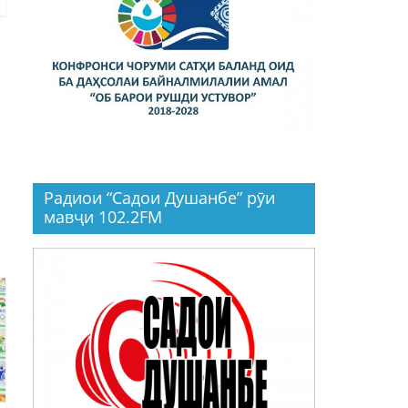
Радиои “Садои Душанбе” рӯи
мавҷи 102.2FM