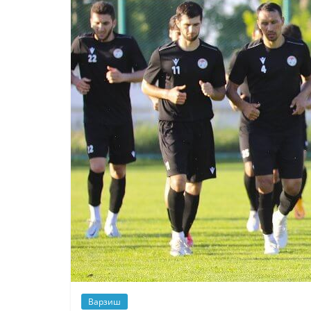
Варзиш