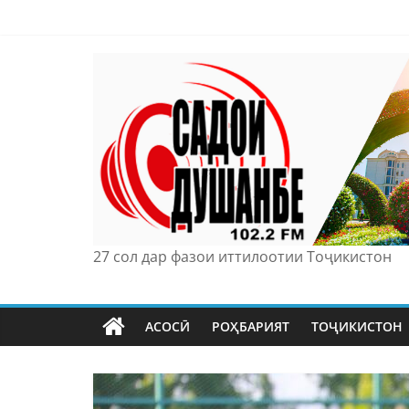
Skip
to
content
27 сол дар фазои иттилоотии Тоҷикистон
АСОСӢ
РОҲБАРИЯТ
ТОҶИКИСТОН