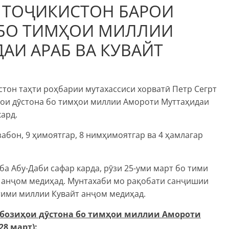
 ТОҶИКИСТОН БАРОИ
 БО ТИМҲОИ МИЛЛИИ
АИ АРАБ ВА КУВАЙТ
тон таҳти роҳбарии мутахассиси хорватӣ Петр Сегрт
ои дӯстона бо тимҳои миллии Амороти Муттаҳидаи
кард.
забон, 9 ҳимоятгар, 8 нимҳимоятгар ва 4 ҳамлагар
а Абу-Даби сафар карда, рӯзи 25-уми март бо тими
 анҷом медиҳад. Мунтахаби мо рақобати санҷишии
тими миллии Кувайт анҷом медиҳад.
 бозиҳои дӯстона бо тимҳои миллии Амороти
28 март):