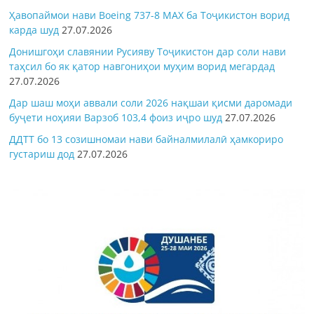
Ҳавопаймои нави Boeing 737-8 MAX ба Тоҷикистон ворид
карда шуд
27.07.2026
Донишгоҳи славянии Русияву Тоҷикистон дар соли нави
таҳсил бо як қатор навгониҳои муҳим ворид мегардад
27.07.2026
Дар шаш моҳи аввали соли 2026 нақшаи қисми даромади
буҷети ноҳияи Варзоб 103,4 фоиз иҷро шуд
27.07.2026
ДДТТ бо 13 созишномаи нави байналмилалӣ ҳамкориро
густариш дод
27.07.2026