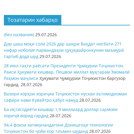
Тозатарин хабарҳо
(без названия)
29.07.2026
Дар шаш моҳи соли 2026 дар шаҳри Ваҳдат нисбати 271
нафар ноболиғ парвандаҳои ҳуқуқвайронкунии маъмурӣ
тартиб дода шуд
29.07.2026
28 июл таҳти раёсати Президенти Ҷумҳурии Тоҷикистон,
Раиси Ҳукумати кишвар, Пешвои миллат муҳтарам Эмомалӣ
Раҳмон
маҷлиси
Ҳукумати Ҷумҳурии Тоҷикистон баргузор
гардид.
28.07.2026
Вазири корҳои хориҷии Тоҷикистон нусхаи эътимодномаи
сафири нави Кувайтро қабул намуд
28.07.2026
Ба иқтисодиёти кишвар 1,9 миллиард доллар сармояи
хориҷӣ ворид гардид
28.07.2026
94,4 фоизи хатмкунандагони Донишгоҳи технологии
Тоҷикистон бо ҷойи кор таъмин шуданд
28.07.2026