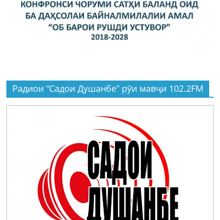
Радиои “Садои Душанбе” рӯи мавҷи 102.2FM