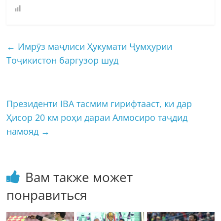
←
Имрӯз маҷлиси Ҳукумати Ҷумҳурии
Тоҷикистон баргузор шуд
Президенти IBA тасмим гирифтааст, ки дар
Ҳисор 20 км роҳи дараи Алмосиро таҷдид
намояд
→
Вам также может
понравиться