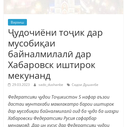
Варзиш
Ҷудочиёни тоҷик дар
мусобиқаи
байналмилалӣ дар
Хабаровск иштирок
мекунанд
29.03.2023
sado_dushanbe
Садои Душанбе
Федератсияи ҷудои Тоҷикистон 5 нафар аъзои
дастаи мунтахаби мамлакатро барои иштирок
дар мусобиқаи байналмилалӣ оид ба ҷудо ба шаҳри
Хабаровски Федератсияи Русия сафарбар
менамояд. Дар ин хусус дар Федератсияи ҷудои