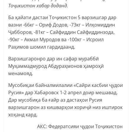
Тоҷикистон хабар доданд.
Ба ҳайати дастаи Тоҷикистон 5 варзишгар дар
вазни -66кг – Ориф Додов, -73кг – Илҳомиддин
Ҷабборов, -81кг – Сайфиддин Сайфиддинзода,
-90кг – Акмал Муродов ва -100кг – Исроил
Раҳимов шомил гардидаанд.
Варзишгаронро дар ин сафар мураббӣ
Муҳаммадмурод Абдураҳмонов ҳамроҳӣ
менамояд.
Мусобиқаи байналмилалии «Сайри касбии ҷудои
Русия» дар Хабаровск 1-2 апрел доир мешавад.
Дар мусобиқа ба ғайр аз дастаҳои Русия
варзишгарон аз кишварҳои хориҷӣ низ иштирок
хоҳанд кард.
АКС: Федератсияи ҷудои Тоҷикистон