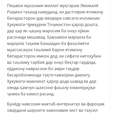
Пешвои муаззами миллат муҳтарам Эмомалӣ
Раҳмон таъкид намуданд, ки дастгирии ятимону
бепарасторон дар меҳвари сиёсати иҷтимоии
Ҳукумати Ҷумҳурии Тоҷикистон қарор дошта,
дар ҳар як ҷашну маросим ба онҳо кӯмак
расонида мешавад. Ҳамзамон марҳила ба
марҳила таҳким бахшидан ба фаъолияти
муассисаҳои таълимӣ барои ятимону
бепарасторон имкон дод, ки сифати нигоҳубин
ва таълиму тарбия дар онҳо беҳтар гардида,
кӯдакону наврасони бо амри тақдир
бесаробонмонда таҳти ғамхории давлату
Ҳукумати мамлакат қарор дода шавад ва дар
оянда ҳамчун шахсони фаъолу комилҳуқуқи
ҷомеа ба камол расанд.
Бунёду навсозии мактаб-интернатҳо ва фароҳам
овардани шароити замонавии зист ва таҳсил