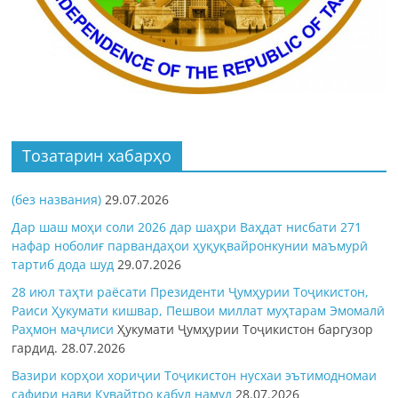
Тозатарин хабарҳо
(без названия)
29.07.2026
Дар шаш моҳи соли 2026 дар шаҳри Ваҳдат нисбати 271
нафар ноболиғ парвандаҳои ҳуқуқвайронкунии маъмурӣ
тартиб дода шуд
29.07.2026
28 июл таҳти раёсати Президенти Ҷумҳурии Тоҷикистон,
Раиси Ҳукумати кишвар, Пешвои миллат муҳтарам Эмомалӣ
Раҳмон
маҷлиси
Ҳукумати Ҷумҳурии Тоҷикистон баргузор
гардид.
28.07.2026
Вазири корҳои хориҷии Тоҷикистон нусхаи эътимодномаи
сафири нави Кувайтро қабул намуд
28.07.2026