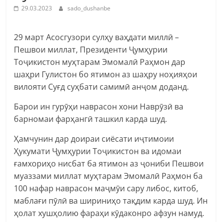
29.03.2023
sado_dushanbe
29 март Асосгузори сулҳу ваҳдати миллӣ –
Пешвои миллат, Президенти Ҷумҳурии
Тоҷикистон муҳтарам Эмомалӣ Раҳмон дар
шаҳри Гулистон бо ятимон аз шаҳру ноҳияҳои
вилояти Суғд суҳбати самимӣ анҷом доданд.
Барои ин гурӯҳи наврасон хони Наврӯзӣ ва
барномаи фарҳангӣ ташкил карда шуд.
Ҳамчунин дар доираи сиёсати иҷтимоии
Ҳукумати Ҷумҳурии Тоҷикистон ва идомаи
ғамхориҳо нисбат ба ятимон аз ҷониби Пешвои
муаззами миллат муҳтарам Эмомалӣ Раҳмон ба
100 нафар наврасон маҷмӯи сару либос, китоб,
маблағи пӯлӣ ва шириниҳо тақдим карда шуд. Ин
ҳолат хушҳолию фараҳи кӯдаконро афзун намуд.