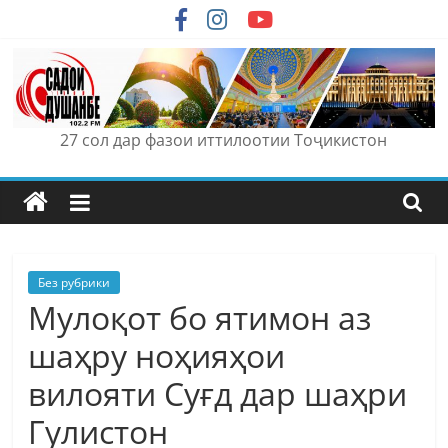
Skip
to
content
27 сол дар фазои иттилоотии Тоҷикистон
Без рубрики
Мулоқот бо ятимон аз
шаҳру ноҳияҳои
вилояти Суғд дар шаҳри
Гулистон