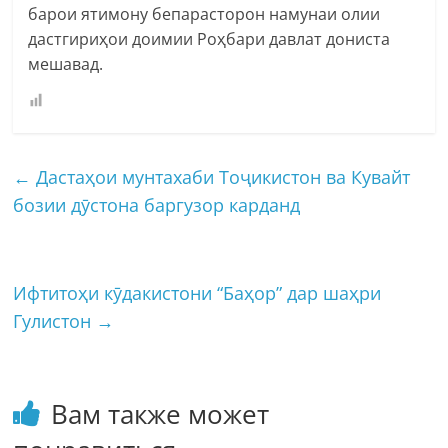
барои ятимону бепарасторон намунаи олии
дастгириҳои доимии Роҳбари давлат дониста
мешавад.
←
Дастаҳои мунтахаби Тоҷикистон ва Кувайт
бозии дӯстона баргузор карданд
Ифтитоҳи кӯдакистони “Баҳор” дар шаҳри
Гулистон
→
Вам также может