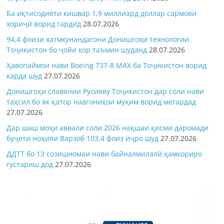
Ба иқтисодиёти кишвар 1,9 миллиард доллар сармояи
хориҷӣ ворид гардид
28.07.2026
94,4 фоизи хатмкунандагони Донишгоҳи технологии
Тоҷикистон бо ҷойи кор таъмин шуданд
28.07.2026
Ҳавопаймои нави Boeing 737-8 MAX ба Тоҷикистон ворид
карда шуд
27.07.2026
Донишгоҳи славянии Русияву Тоҷикистон дар соли нави
таҳсил бо як қатор навгониҳои муҳим ворид мегардад
27.07.2026
Дар шаш моҳи аввали соли 2026 нақшаи қисми даромади
буҷети ноҳияи Варзоб 103,4 фоиз иҷро шуд
27.07.2026
ДДТТ бо 13 созишномаи нави байналмилалӣ ҳамкориро
густариш дод
27.07.2026