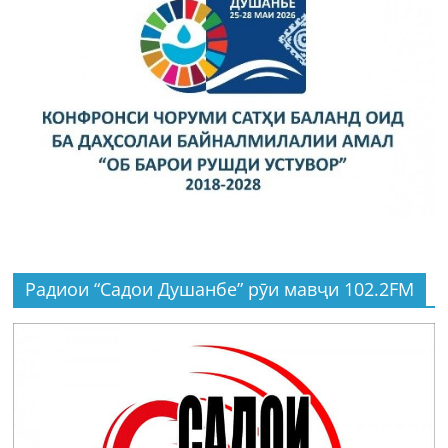
Радиои “Садои Душанбе” рӯи мавҷи 102.2FM