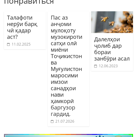
понравиться
Талафоти
Пас аз
нерӯи барқ
анҷоми
чӣ қадар
мулоқоту
аст?
музокироти
Далелҳои
сатҳи олӣ
11.02.2025
ҷолиб дар
миёни
бораи
Тоҷикистон
занбӯри асал
ва
12.06.2023
Муғулистон
маросими
имзои
санадҳои
нави
ҳамкорӣ
баргузор
гардид.
21.07.2026