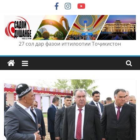
Skip
to
content
27 сол дар фазои иттилоотии Тоҷикистон