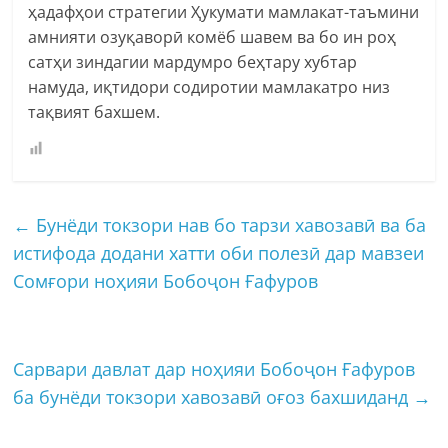
ҳадафҳои стратегии Ҳукумати мамлакат-таъмини
амнияти озуқаворӣ комёб шавем ва бо ин роҳ
сатҳи зиндагии мардумро беҳтару хубтар
намуда, иқтидори содиротии мамлакатро низ
тақвият бахшем.
←
Бунёди токзори нав бо тарзи хавозавӣ ва ба
истифода додани хатти оби полезӣ дар мавзеи
Сомғори ноҳияи Бобоҷон Ғафуров
Сарвари давлат дар ноҳияи Бобоҷон Ғафуров
ба бунёди токзори хавозавӣ оғоз бахшиданд
→