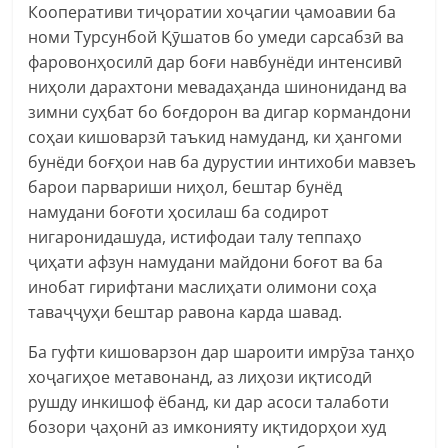
Кооперативи тиҷоратии хоҷагии ҷамоавии ба
номи Турсунбой Қӯшатов бо умеди сарсабзӣ ва
фаровонҳосилӣ дар боғи навбунёди интенсивӣ
ниҳоли дарахтони мевадаҳанда шинониданд ва
зимни суҳбат бо боғдорон ва дигар кормандони
соҳаи кишоварзӣ таъкид намуданд, ки ҳангоми
бунёди боғҳои нав ба дурустии интихоби мавзеъ
барои парвариши ниҳол, бештар бунёд
намудани боғоти ҳосилаш ба содирот
нигаронидашуда, истифодаи талу теппаҳо
ҷиҳати афзун намудани майдони боғот ва ба
инобат гирифтани маслиҳати олимони соҳа
таваҷҷуҳи бештар равона карда шавад.
Ба гуфти кишоварзон дар шароити имрӯза танҳо
хоҷагиҳое метавонанд, аз лиҳози иқтисодӣ
рушду инкишоф ёбанд, ки дар асоси талаботи
бозори ҷаҳонӣ аз имконияту иқтидорҳои худ