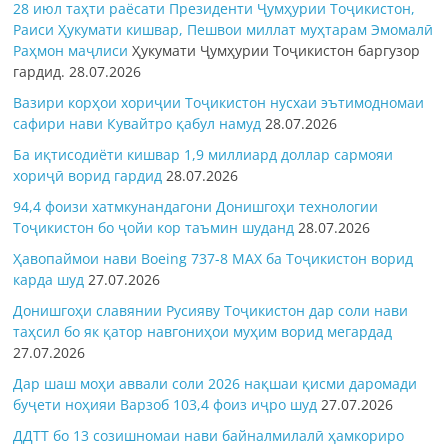
28 июл таҳти раёсати Президенти Ҷумҳурии Тоҷикистон,
Раиси Ҳукумати кишвар, Пешвои миллат муҳтарам Эмомалӣ
Раҳмон
маҷлиси
Ҳукумати Ҷумҳурии Тоҷикистон баргузор
гардид.
28.07.2026
Вазири корҳои хориҷии Тоҷикистон нусхаи эътимодномаи
сафири нави Кувайтро қабул намуд
28.07.2026
Ба иқтисодиёти кишвар 1,9 миллиард доллар сармояи
хориҷӣ ворид гардид
28.07.2026
94,4 фоизи хатмкунандагони Донишгоҳи технологии
Тоҷикистон бо ҷойи кор таъмин шуданд
28.07.2026
Ҳавопаймои нави Boeing 737-8 MAX ба Тоҷикистон ворид
карда шуд
27.07.2026
Донишгоҳи славянии Русияву Тоҷикистон дар соли нави
таҳсил бо як қатор навгониҳои муҳим ворид мегардад
27.07.2026
Дар шаш моҳи аввали соли 2026 нақшаи қисми даромади
буҷети ноҳияи Варзоб 103,4 фоиз иҷро шуд
27.07.2026
ДДТТ бо 13 созишномаи нави байналмилалӣ ҳамкориро