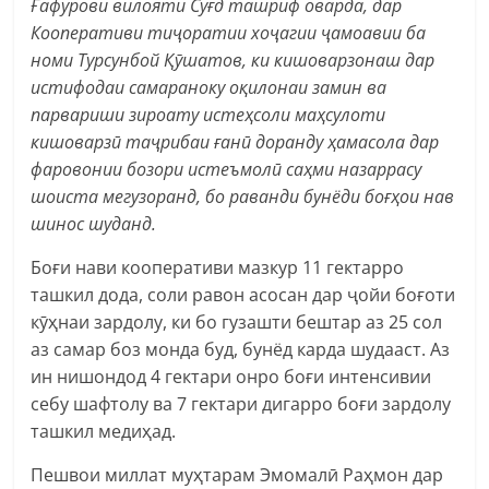
Ғафурови вилояти Суғд ташриф оварда, дар
Кооперативи тиҷоратии хоҷагии ҷамоавии ба
номи Турсунбой Қӯшатов, ки кишоварзонаш дар
истифодаи самараноку оқилонаи замин ва
парвариши зироату истеҳсоли маҳсулоти
кишоварзӣ таҷрибаи ғанӣ доранду ҳамасола дар
фаровонии бозори истеъмолӣ саҳми назаррасу
шоиста мегузоранд, бо раванди бунёди боғҳои нав
шинос шуданд.
Боғи нави кооперативи мазкур 11 гектарро
ташкил дода, соли равон асосан дар ҷойи боғоти
кӯҳнаи зардолу, ки бо гузашти бештар аз 25 сол
аз самар боз монда буд, бунёд карда шудааст. Аз
ин нишондод 4 гектари онро боғи интенсивии
себу шафтолу ва 7 гектари дигарро боғи зардолу
ташкил медиҳад.
Пешвои миллат муҳтарам Эмомалӣ Раҳмон дар