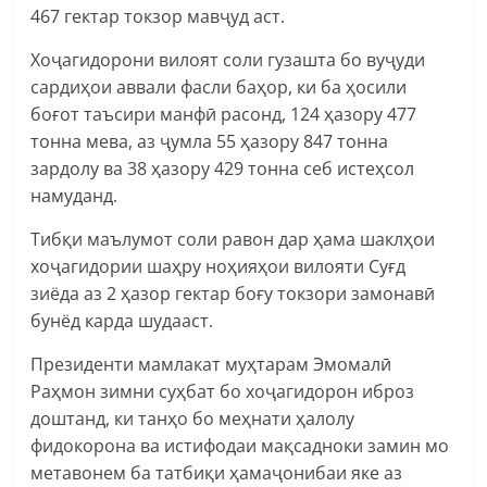
467 гектар токзор мавҷуд аст.
Хоҷагидорони вилоят соли гузашта бо вуҷуди
сардиҳои аввали фасли баҳор, ки ба ҳосили
боғот таъсири манфӣ расонд, 124 ҳазору 477
тонна мева, аз ҷумла 55 ҳазору 847 тонна
зардолу ва 38 ҳазору 429 тонна себ истеҳсол
намуданд.
Тибқи маълумот соли равон дар ҳама шаклҳои
хоҷагидории шаҳру ноҳияҳои вилояти Суғд
зиёда аз 2 ҳазор гектар боғу токзори замонавӣ
бунёд карда шудааст.
Президенти мамлакат муҳтарам Эмомалӣ
Раҳмон зимни суҳбат бо хоҷагидорон иброз
доштанд, ки танҳо бо меҳнати ҳалолу
фидокорона ва истифодаи мақсадноки замин мо
метавонем ба татбиқи ҳамаҷонибаи яке аз