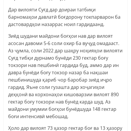
Дар вилояти Суғд дар доираи татбиқи
барномаҳои давлатӣ боғдорону токпарварон ба
дастовардҳои назаррас ноил гардидаанд.
Зиёд шудани майдони боғҳои нав дар вилоят
асосан давоми 5-6 соли охир ба вуҷуд омадааст.
Аз ҷумла, соли 2022 дар шаҳру ноҳияҳои вилояти
Суғд тибқи дурнамо бунёди 230 гектар боғу
токзори нав пешбинӣ гардида буд, аммо дар ин
давра бунёди боғу токзор назар ба нақшаи
пешбинишуда қариб чор баробар зиёд иҷро
гардид. Яъне соли гузашта дар хоҷагиҳои
деҳқонӣ ва корхонаҳои кишоварзии вилоят 890
гектар боғу токзори нав бунёд карда шуд. Аз
майдони умумии боғҳои бунёдшуда 148 гектар
боғи интенсивӣ мебошад.
Ҳоло дар вилоят 73 ҳазор гектар боғ ва 13 ҳазору