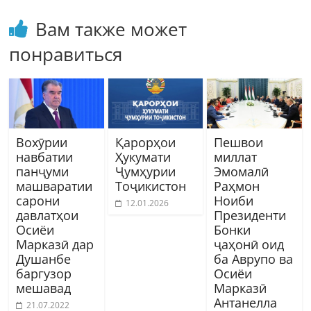
Вам также может
понравиться
Вохӯрии
Қарорҳои
Пешвои
навбатии
Ҳукумати
миллат
панҷуми
Ҷумҳурии
Эмомалӣ
машваратии
Тоҷикистон
Раҳмон
сарони
Ноиби
12.01.2026
давлатҳои
Президенти
Осиёи
Бонки
Марказӣ дар
ҷаҳонӣ оид
Душанбе
ба Аврупо ва
баргузор
Осиёи
мешавад
Марказӣ
Антанелла
21.07.2022