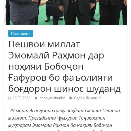
Президент
Пешвои миллат
Эмомалӣ Раҳмон дар
ноҳияи Бобоҷон
Ғафуров бо фаъолияти
боғдорон шинос шуданд
29.03.2023
sado_dushanbe
Садои Душанбе
29 март Асосгузори сулҳу ваҳдати миллӣ-Пешвои
миллат, Президенти Ҷумҳурии Тоҷикистон
муҳтарам Эмомалӣ Раҳмон ба ноҳияи Бобоҷон