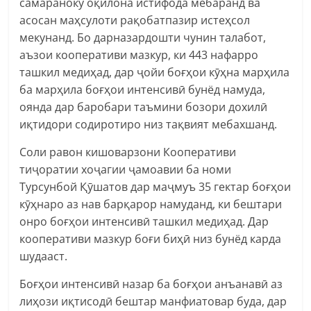
самараноку оқилона истифода мебаранд ва
асосан маҳсулоти рақобатпазир истеҳсол
мекунанд. Бо дарназардошти чунин талабот,
аъзои кооперативи мазкур, ки 443 нафарро
ташкил медиҳад, дар ҷойи боғҳои кӯҳна марҳила
ба марҳила боғҳои интенсивӣ бунёд намуда,
оянда дар баробари таъмини бозори дохилӣ
иқтидори содиротиро низ тақвият мебахшанд.
Соли равон кишоварзони Кооперативи
тиҷоратии хоҷагии ҷамоавии ба номи
Турсунбой Қӯшатов дар маҷмуъ 35 гектар боғҳои
кӯҳнаро аз нав барқарор намуданд, ки бештари
онро боғҳои интенсивӣ ташкил медиҳад. Дар
кооперативи мазкур боғи биҳӣ низ бунёд карда
шудааст.
Боғҳои интенсивӣ назар ба боғҳои анъанавӣ аз
лиҳози иқтисодӣ бештар манфиатовар буда, дар