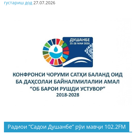
густариш дод
27.07.2026
Радиои “Садои Душанбе” рӯи мавҷи 102.2FM