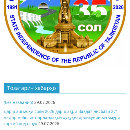
Тозатарин хабарҳо
(без названия)
29.07.2026
Дар шаш моҳи соли 2026 дар шаҳри Ваҳдат нисбати 271
нафар ноболиғ парвандаҳои ҳуқуқвайронкунии маъмурӣ
тартиб дода шуд
29.07.2026