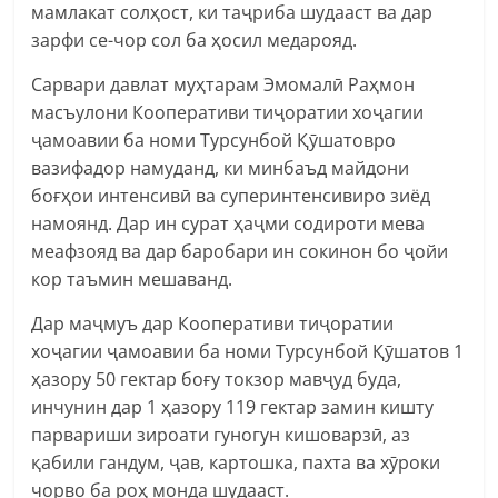
мамлакат солҳост, ки таҷриба шудааст ва дар
зарфи се-чор сол ба ҳосил медарояд.
Сарвари давлат муҳтарам Эмомалӣ Раҳмон
масъулони Кооперативи тиҷоратии хоҷагии
ҷамоавии ба номи Турсунбой Қӯшатовро
вазифадор намуданд, ки минбаъд майдони
боғҳои интенсивӣ ва суперинтенсивиро зиёд
намоянд. Дар ин сурат ҳаҷми содироти мева
меафзояд ва дар баробари ин сокинон бо ҷойи
кор таъмин мешаванд.
Дар маҷмуъ дар Кооперативи тиҷоратии
хоҷагии ҷамоавии ба номи Турсунбой Қӯшатов 1
ҳазору 50 гектар боғу токзор мавҷуд буда,
инчунин дар 1 ҳазору 119 гектар замин кишту
парвариши зироати гуногун кишоварзӣ, аз
қабили гандум, ҷав, картошка, пахта ва хӯроки
чорво ба роҳ монда шудааст.