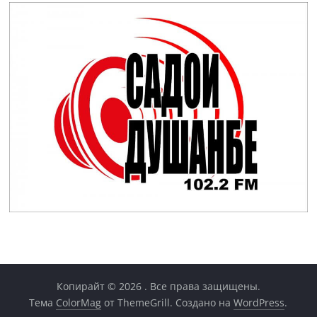
Копирайт © 2026
. Все права защищены.
Тема
ColorMag
от ThemeGrill. Создано на
WordPress
.