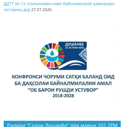
ДДТТ бо 13 созишномаи нави байналмилалӣ ҳамкориро
густариш дод
27.07.2026
Радиои “Садои Душанбе” рӯи мавҷи 102.2FM