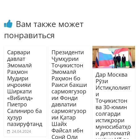
Вам также может
понравиться
Сарвари
Президенти
давлат
Ҷумҳурии
Эмомалӣ
Тоҷикистон
Раҳмон
Эмомалӣ
Дар Москва
Мудири
Раҳмон бо
Рӯзи
иҷроияи
Раиси бахши
Истиқлолият
Ширкати
сармоягузор
и
«ВиБилд»
ии Фонди
Тоҷикистон
Пиетро
давлатии
ва 30-юмин
Салиниро ба
сармоягузор
солгарди
ҳузур
ии Қатар
истиқрори
пазируфтанд
Шайх
муносибатҳо
Файсал ибн
24.04.2024
и дипломатӣ
Сонӣ Оли