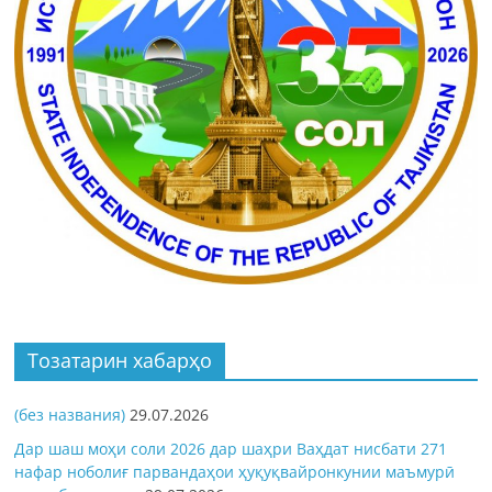
Тозатарин хабарҳо
(без названия)
29.07.2026
Дар шаш моҳи соли 2026 дар шаҳри Ваҳдат нисбати 271
нафар ноболиғ парвандаҳои ҳуқуқвайронкунии маъмурӣ