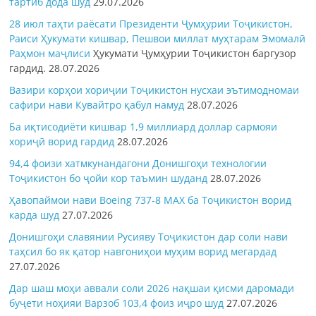
тартиб дода шуд
29.07.2026
28 июл таҳти раёсати Президенти Ҷумҳурии Тоҷикистон,
Раиси Ҳукумати кишвар, Пешвои миллат муҳтарам Эмомалӣ
Раҳмон
маҷлиси
Ҳукумати Ҷумҳурии Тоҷикистон баргузор
гардид.
28.07.2026
Вазири корҳои хориҷии Тоҷикистон нусхаи эътимодномаи
сафири нави Кувайтро қабул намуд
28.07.2026
Ба иқтисодиёти кишвар 1,9 миллиард доллар сармояи
хориҷӣ ворид гардид
28.07.2026
94,4 фоизи хатмкунандагони Донишгоҳи технологии
Тоҷикистон бо ҷойи кор таъмин шуданд
28.07.2026
Ҳавопаймои нави Boeing 737-8 MAX ба Тоҷикистон ворид
карда шуд
27.07.2026
Донишгоҳи славянии Русияву Тоҷикистон дар соли нави
таҳсил бо як қатор навгониҳои муҳим ворид мегардад
27.07.2026
Дар шаш моҳи аввали соли 2026 нақшаи қисми даромади
буҷети ноҳияи Варзоб 103,4 фоиз иҷро шуд
27.07.2026