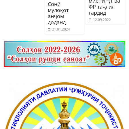
миёни ҶТ ва
Сонӣ
ФР таҷлил
мулоқот
гардид
анҷом
12.09.2022
доданд
21.01.2024