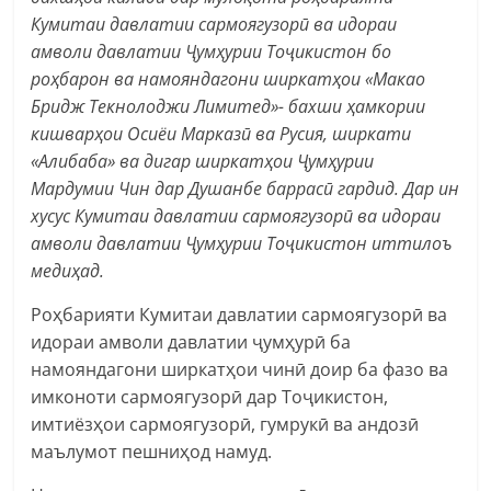
Кумитаи давлатии сармоягузорӣ ва идораи
амволи давлатии Ҷумҳурии Тоҷикистон бо
роҳбарон ва намояндагони ширкатҳои «Макао
Бридж Текнолоджи Лимитед»- бахши ҳамкории
кишварҳои Осиёи Марказӣ ва Русия, ширкати
«Алибаба» ва дигар ширкатҳои Ҷумҳурии
Мардумии Чин дар Душанбе баррасӣ гардид.
Дар ин
хусус
Кумитаи давлатии сармоягузорӣ ва идораи
амволи давлатии Ҷумҳурии Тоҷикистон иттилоъ
медиҳад.
Роҳбарияти Кумитаи давлатии сармоягузорӣ ва
идораи амволи давлатии ҷумҳурӣ ба
намояндагони ширкатҳои чинӣ доир ба фазо ва
имконоти сармоягузорӣ дар Тоҷикистон,
имтиёзҳои сармоягузорӣ, гумрукӣ ва андозӣ
маълумот пешниҳод намуд.