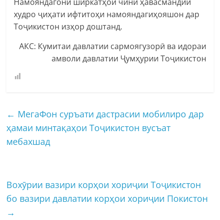
Намояндагони ширкатҳои чинӣ ҳавасмандии
худро ҷиҳати ифтитоҳи намояндагиҳояшон дар
Тоҷикистон изҳор доштанд.
АКС: Кумитаи давлатии сармоягузорӣ ва идораи
амволи давлатии Ҷумҳурии Тоҷикистон
←
МегаФон суръати дастрасии мобилиро дар
ҳамаи минтақаҳои Тоҷикистон вусъат
мебахшад
Вохӯрии вазири корҳои хориҷии Тоҷикистон
бо вазири давлатии корҳои хориҷии Покистон
→