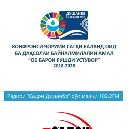
Радиои “Садои Душанбе” рӯи мавҷи 102.2FM