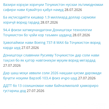
Вазири корҳои хориҷии Тоҷикистон нусхаи эътимодномаи
сафири нави Кувайтро қабул намуд
28.07.2026
Ба иқтисодиёти кишвар 1,9 миллиард доллар сармояи
хориҷӣ ворид гардид
28.07.2026
94,4 фоизи хатмкунандагони Донишгоҳи технологии
Тоҷикистон бо ҷойи кор таъмин шуданд
28.07.2026
Ҳавопаймои нави Boeing 737-8 MAX ба Тоҷикистон ворид
карда шуд
27.07.2026
Донишгоҳи славянии Русияву Тоҷикистон дар соли нави
таҳсил бо як қатор навгониҳои муҳим ворид мегардад
27.07.2026
Дар шаш моҳи аввали соли 2026 нақшаи қисми даромади
буҷети ноҳияи Варзоб 103,4 фоиз иҷро шуд
27.07.2026
ДДТТ бо 13 созишномаи нави байналмилалӣ ҳамкориро
густариш дод
27.07.2026