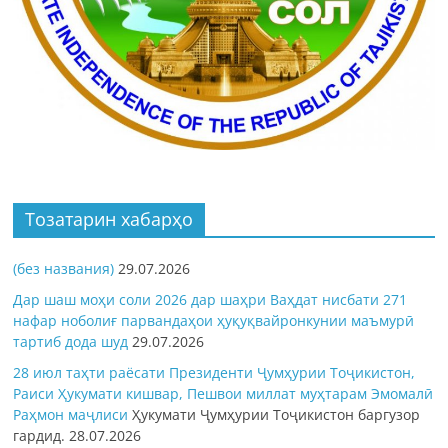
Тозатарин хабарҳо
(без названия)
29.07.2026
Дар шаш моҳи соли 2026 дар шаҳри Ваҳдат нисбати 271
нафар ноболиғ парвандаҳои ҳуқуқвайронкунии маъмурӣ
тартиб дода шуд
29.07.2026
28 июл таҳти раёсати Президенти Ҷумҳурии Тоҷикистон,
Раиси Ҳукумати кишвар, Пешвои миллат муҳтарам Эмомалӣ
Раҳмон
маҷлиси
Ҳукумати Ҷумҳурии Тоҷикистон баргузор
гардид.
28.07.2026