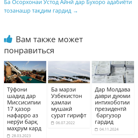
Ба Осорхонаи Устод Айнӣ дар Бухоро адабиёти
тозанашр тақдим гардид
→
Вам также может
понравиться
Тӯфони
Ба марзи
Дар Молдава
шадид дар
Узбекистон
даври дуюми
Миссисипии
ҳамлаи
интихоботии
17 ҳазор
мушакӣ
президентӣ
нафарро аз
сурат гирифт
баргузор
нерӯи барқ
гардид
06.07.2022
маҳрум кард
04.11.2024
28.03.2023