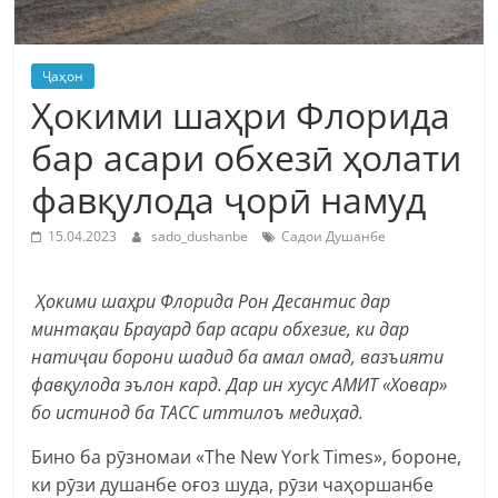
Ҷаҳон
Ҳокими шаҳри Флорида
бар асари обхезӣ ҳолати
фавқулода ҷорӣ намуд
15.04.2023
sado_dushanbe
Садои Душанбе
Ҳокими шаҳри Флорида Рон Десантис дар
минтақаи Брауард бар асари обхезие, ки дар
натиҷаи борони шадид ба амал омад, вазъияти
фавқулода эълон кард. Дар ин хусус АМИТ «Ховар»
бо истинод ба ТАСС иттилоъ медиҳад.
Бино ба рӯзномаи «The New York Times», бороне,
ки рӯзи душанбе оғоз шуда, рӯзи чаҳоршанбе