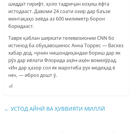
шиддат гирифт, ҳоло тадриҷан коҳиш ёфта
истодааст. Давоми 24 соати охир дар баъзе
минтақаҳо зиёда аз 600 милиметр борон
боридааст.
Тавре қаблан ширкати телевизионии CNN бо
истинод ба обуҳавошинос Анна Торрес — Васкез
хабар дод, чунин нишондиҳандаи бориш дар як
рӯз дар иёлати Флорида аҳён-аҳён вомехӯрад.
«Ин дар ҳазор сол як маротиба рух медиҳад ё
не», — иброз дошт ӯ.
←
УСТОД АЙНӢ ВА ҲУВВИЯТИ МИЛЛӢ