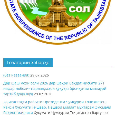
Тозатарин хабарҳо
(без названия)
29.07.2026
Дар шаш моҳи соли 2026 дар шаҳри Ваҳдат нисбати 271
нафар ноболиғ парвандаҳои ҳуқуқвайронкунии маъмурӣ
тартиб дода шуд
29.07.2026
28 июл таҳти раёсати Президенти Ҷумҳурии Тоҷикистон,
Раиси Ҳукумати кишвар, Пешвои миллат муҳтарам Эмомалӣ
Раҳмон
маҷлиси
Ҳукумати Ҷумҳурии Тоҷикистон баргузор