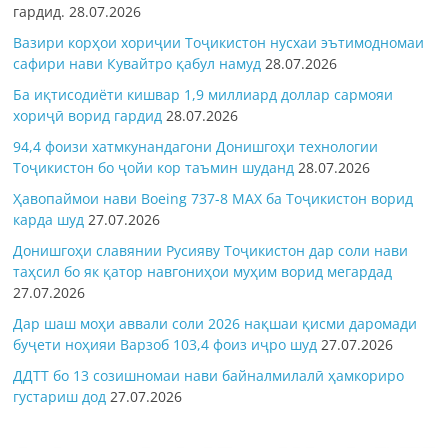
гардид.
28.07.2026
Вазири корҳои хориҷии Тоҷикистон нусхаи эътимодномаи
сафири нави Кувайтро қабул намуд
28.07.2026
Ба иқтисодиёти кишвар 1,9 миллиард доллар сармояи
хориҷӣ ворид гардид
28.07.2026
94,4 фоизи хатмкунандагони Донишгоҳи технологии
Тоҷикистон бо ҷойи кор таъмин шуданд
28.07.2026
Ҳавопаймои нави Boeing 737-8 MAX ба Тоҷикистон ворид
карда шуд
27.07.2026
Донишгоҳи славянии Русияву Тоҷикистон дар соли нави
таҳсил бо як қатор навгониҳои муҳим ворид мегардад
27.07.2026
Дар шаш моҳи аввали соли 2026 нақшаи қисми даромади
буҷети ноҳияи Варзоб 103,4 фоиз иҷро шуд
27.07.2026
ДДТТ бо 13 созишномаи нави байналмилалӣ ҳамкориро
густариш дод
27.07.2026