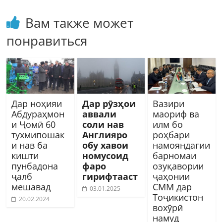
Вам также может
понравиться
Дар ноҳияи
Дар рӯзҳои
Вазири
Абдураҳмон
аввали
маориф ва
и Ҷомӣ 60
соли нав
илм бо
тухмипошак
Англияро
роҳбари
и нав ба
обу хавои
намояндагии
кишти
номусоид
барномаи
пунбадона
фаро
озуқавории
ҷалб
гирифтааст
ҷаҳонии
мешавад
СММ дар
03.01.2025
Тоҷикистон
20.02.2024
вохӯрӣ
намуд