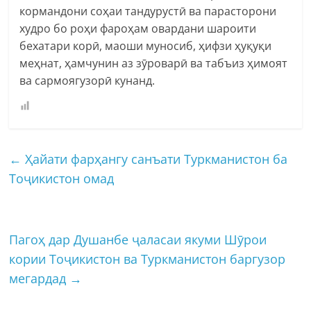
кормандони соҳаи тандурустӣ ва парасторони
худро бо роҳи фароҳам овардани шароити
бехатари корӣ, маоши муносиб, ҳифзи ҳуқуқи
меҳнат, ҳамчунин аз зӯроварӣ ва табъиз ҳимоят
ва сармоягузорӣ кунанд.
←
Ҳайати фарҳангу санъати Туркманистон ба
Тоҷикистон омад
Пагоҳ дар Душанбе ҷаласаи якуми Шӯрои
кории Тоҷикистон ва Туркманистон баргузор
мегардад
→