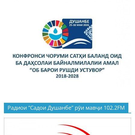
Радиои “Садои Душанбе” рӯи мавҷи 102.2FM