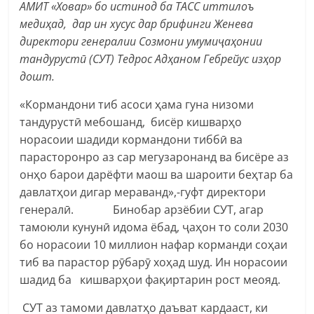
АМИТ «Ховар» бо истинод ба ТАСС иттилоъ
медиҳад, дар ин хусус дар брифинги Женева
директори генералии Созмони умумиҷаҳонии
тандурустӣ (СУТ) Тедрос Адҳаном Гебрейус изҳор
дошт.
«Кормандони тиб асоси ҳама гуна низоми
тандурустӣ мебошанд, бисёр кишварҳо
норасоии шадиди кормандони тиббӣ ва
парасторонро аз сар мегузаронанд ва бисёре аз
онҳо барои дарёфти маош ва шароити беҳтар ба
давлатҳои дигар мераванд»,-гуфт директори
генералӣ. Бинобар арзёбии СУТ, агар
тамоюли кунунӣ идома ёбад, ҷаҳон то соли 2030
бо норасоии 10 миллион нафар корманди соҳаи
тиб ва парастор рӯбарӯ хоҳад шуд. Ин норасоии
шадид ба кишварҳои фақиртарин рост меояд.
СУТ аз тамоми давлатҳо даъват кардааст, ки