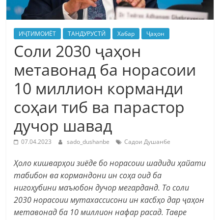
ИҶТИМОИЁТ
ТАНДУРУСТӢ
Хабар
Ҷаҳон
Соли 2030 ҷаҳон
метавонад ба норасоии
10 миллион корманди
соҳаи тиб ва парастор
дучор шавад
07.04.2023
sado_dushanbe
Садои Душанбе
Ҳоло кишварҳои зиёде бо норасоии шадиди ҳайати
табибон ва кормандони ин соҳа оид ба
нигоҳубини маъюбон дучор мегарданд. То соли
2030 норасоии мутахассисони ин касбҳо дар ҷаҳон
метавонад ба 10 миллион нафар расад.
Тавре