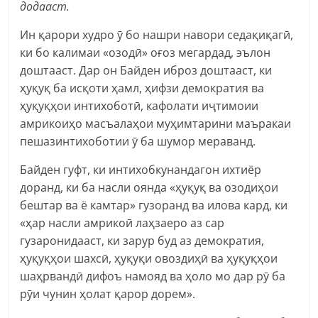
додааст.
Ин қарори худро ӯ бо нашри навори седақиқагӣ,
ки бо калимаи «озодӣ» оғоз мегардад, эълон
доштааст. Дар он Байден иброз доштааст, ки
ҳуқуқ ба исқоти ҳамл, ҳифзи демократия ва
ҳуқуқҳои интихоботӣ, кафолати иҷтимоии
амрикоиҳо масъалаҳои муҳимтарини маъракаи
пешазинтихоботии ӯ ба шумор мераванд.
Байден гуфт, ки интихобкунандагон ихтиёр
доранд, ки ба насли оянда «ҳуқуқ ва озодиҳои
бештар ва ё камтар» гузоранд ва илова кард, ки
«ҳар насли амрикоӣ лаҳзаеро аз сар
гузаронидааст, ки зарур буд аз демократия,
ҳуқуқҳои шахсӣ, ҳуқуқи овоздиҳӣ ва ҳуқуқҳои
шаҳрвандӣ дифоъ намояд ва ҳоло мо дар рӯ ба
рӯи чунин ҳолат қарор дорем».