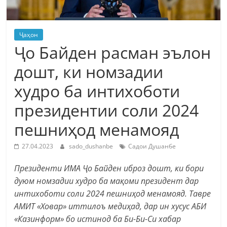
Ҷаҳон
Ҷо Байден расман эълон
дошт, ки номзадии
худро ба интихоботи
президентии соли 2024
пешниҳод менамояд
27.04.2023
sado_dushanbe
Садои Душанбе
Президенти ИМА Ҷо Байден иброз дошт, ки бори
дуюм номзадии худро ба мақоми президент дар
интихоботи соли 2024 пешниҳод менамояд. Тавре
АМИТ «Ховар» иттилоъ медиҳад, дар ин хусус АБИ
«Казинформ» бо истинод ба Би-Би-Си хабар