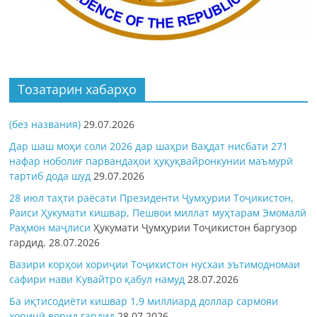
Тозатарин хабарҳо
(без названия)
29.07.2026
Дар шаш моҳи соли 2026 дар шаҳри Ваҳдат нисбати 271
нафар ноболиғ парвандаҳои ҳуқуқвайронкунии маъмурӣ
тартиб дода шуд
29.07.2026
28 июл таҳти раёсати Президенти Ҷумҳурии Тоҷикистон,
Раиси Ҳукумати кишвар, Пешвои миллат муҳтарам Эмомалӣ
Раҳмон
маҷлиси
Ҳукумати Ҷумҳурии Тоҷикистон баргузор
гардид.
28.07.2026
Вазири корҳои хориҷии Тоҷикистон нусхаи эътимодномаи
сафири нави Кувайтро қабул намуд
28.07.2026
Ба иқтисодиёти кишвар 1,9 миллиард доллар сармояи
хориҷӣ ворид гардид
28.07.2026