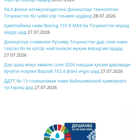
94,4 фоизи хатмкунандагони Донишгоҳи технологии
Тоҷикистон бо ҷойи кор таъмин шуданд
28.07.2026
Ҳавопаймои нави Boeing 737-8 MAX ба Тоҷикистон ворид
карда шуд
27.07.2026
Донишгоҳи славянии Русияву Тоҷикистон дар соли нави
таҳсил бо як қатор навгониҳои муҳим ворид мегардад
27.07.2026
Дар шаш моҳи аввали соли 2026 нақшаи қисми даромади
буҷети ноҳияи Варзоб 103,4 фоиз иҷро шуд
27.07.2026
ДДТТ бо 13 созишномаи нави байналмилалӣ ҳамкориро
густариш дод
27.07.2026