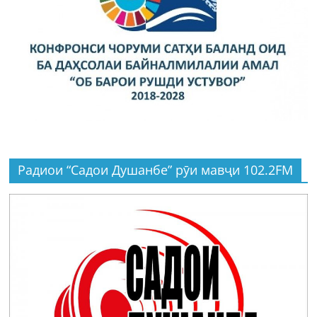
Радиои “Садои Душанбе” рӯи мавҷи 102.2FM