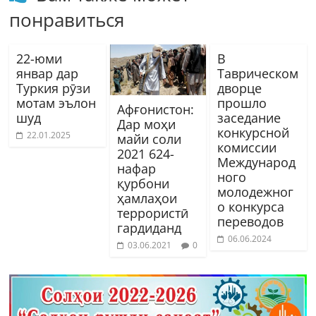
понравиться
22-юми
В
январ дар
Таврическом
Туркия рӯзи
дворце
мотам эълон
прошло
Афғонистон:
шуд
заседание
Дар моҳи
конкурсной
22.01.2025
майи соли
комиссии
2021 624-
Международ
нафар
ного
қурбони
молодежног
ҳамлаҳои
о конкурса
террористӣ
переводов
гардиданд
06.06.2024
03.06.2021
0