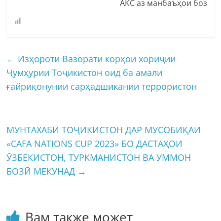
АКС аз манбаъҳои боз
←
Изҳороти Вазорати корҳои хориҷии
Ҷумҳурии Тоҷикистон оид ба амали
ғайриқонунии сарҳадшикании террористон
МУНТАХАБИ ТОҶИКИСТОН ДАР МУСОБИҚАИ
«CAFA NATIONS CUP 2023» БО ДАСТАҲОИ
ӮЗБЕКИСТОН, ТУРКМАНИСТОН ВА УММОН
БОЗӢ МЕКУНАД
→
Вам также может