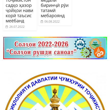
Тоҷикистон
медали
садҳо ҳазор
биринҷӣ рӯи
ҷойҳои нави
татамӣ
корӣ таъсис
мебароянд
меёбанд
06.08.2022
26.07.2022