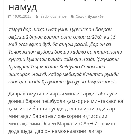
намуд
19.05.2023
sado_dushanbe
Садои Душанбе
Имрӯз дар шаҳри Батумии Гурҷистон давраи
омӯзишӣ барои кормандони соҳаи сайёҳӣ, ки 15
май оғоз ёфта буд, ба анҷом расид. Дар он аз
Тоҷикистон мудири бахши кадрҳо ва таъминоти
ҳуқуқии Кумитаи рушди сайёҳии назди Ҳукумати
Ҷумҳурии Тоҷикистон Зиёдулло Салимзода
иштирок намуд, хабар медиҳад Кумитаи рушди
сайёҳии назди Ҳукумати Ҷумҳурии Тоҷикистон.
Давраи омӯзишӣ дар заминаи тарҳи табодули
дониш барои пешбурди ҳамкории минтақавӣ ва
ҳамгироӣ барои рушди долони иқтисодӣ дар
минтақаи Барномаи ҳамкории иқтисодии
минтақавиии Осиёи Марказӣ /CAREC/ созмон
дода шуда, дар он намояндагони дигар