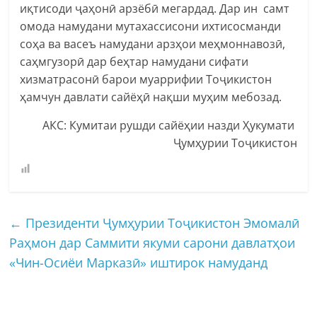
иқтисоди ҷаҳонӣ арзёбӣ мегардад. Дар ин самт
омода намудани мутахассисони ихтисосманди
соҳа ва васеъ намудани арзҳои меҳмоннавозӣ,
саҳмгузорӣ дар беҳтар намудани сифати
хизматрасонӣ барои муаррифии Тоҷикистон
ҳамчун давлати сайёҳӣ нақши муҳим мебозад.
АКС: Кумитаи рушди сайёҳии назди Ҳукумати
Ҷумҳурии Тоҷикистон
←
Президенти Ҷумҳурии Тоҷикистон Эмомалӣ
Раҳмон дар Саммити якуми сарони давлатҳои
«Чин-Осиёи Марказӣ» иштирок намуданд