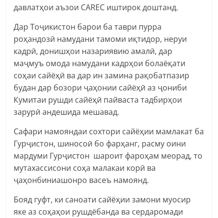
давлатҳои аъзои CAREC иштирок доштанд.
Дар Тоҷикистон барои ба таври пурра
роҳандозӣ намудани тамоми иқтидор, неруи
кадрӣ, донишҳои назариявию амалӣ, дар
маҷмуъ омода намудани кадрҳои болаёқати
соҳаи сайёҳӣ ва дар ин замина рақобатпазир
будан дар бозори ҷаҳонии сайёҳӣ аз ҷониби
Кумитаи рушди сайёҳӣ пайваста тадбирҳои
зарурӣ андешида мешавад.
Сафари намояндаи сохтори сайёҳии мамлакат ба
Гурҷистон, шиносоӣ бо фарҳанг, расму оини
мардуми Гурҷистон шароит фароҳам меорад, то
мутахассисони соҳа малакаи корӣ ва
ҷаҳонбиниашонро васеъ намоянд.
Бояд гуфт, ки саноати сайёҳии замони муосир
яке аз соҳаҳои рушдёбанда ва сердаромади