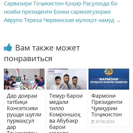
Сарвазири Тоҷикистон Қоҳир Расулзода бо
ноиби президенти Бонки сармоягузории
Аврупо Тереза Червинская мулоқот намуд
→
Вам также может
понравиться
Дар доираи
Темур барои
Фармони
татбиқи
медали
Президенти
Консепсияи
тилло
Ҷумҳурии
рушди шуғли
Комроншоҳ
Тоҷикистон
пурмаҳсул
ва Абубакр
07.06.2024
дар
барои