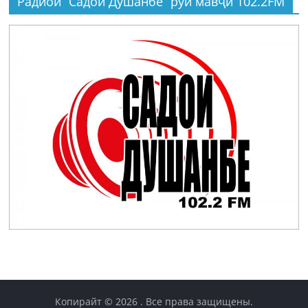
Радиои “Садои Душанбе” рӯи мавҷи 102.2FM
Копирайт © 2026
. Все права защищены.