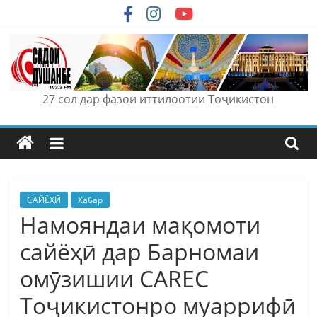
Skip
to
content
27 сол дар фазои иттилоотии Тоҷикистон
САЙЁҲӢ
Хабар
Намояндаи мақомоти
сайёҳӣ дар Барномаи
омӯзишии CAREC
Тоҷикистонро муаррифӣ