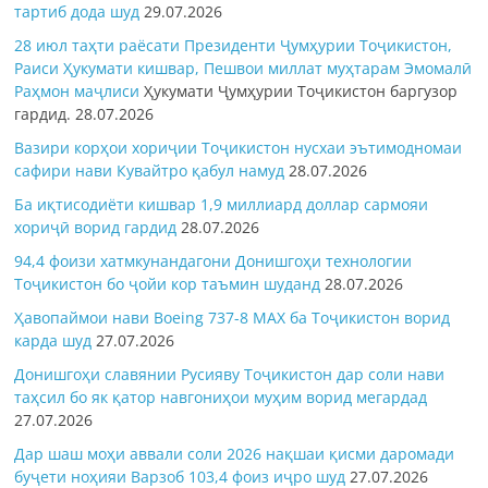
тартиб дода шуд
29.07.2026
28 июл таҳти раёсати Президенти Ҷумҳурии Тоҷикистон,
Раиси Ҳукумати кишвар, Пешвои миллат муҳтарам Эмомалӣ
Раҳмон
маҷлиси
Ҳукумати Ҷумҳурии Тоҷикистон баргузор
гардид.
28.07.2026
Вазири корҳои хориҷии Тоҷикистон нусхаи эътимодномаи
сафири нави Кувайтро қабул намуд
28.07.2026
Ба иқтисодиёти кишвар 1,9 миллиард доллар сармояи
хориҷӣ ворид гардид
28.07.2026
94,4 фоизи хатмкунандагони Донишгоҳи технологии
Тоҷикистон бо ҷойи кор таъмин шуданд
28.07.2026
Ҳавопаймои нави Boeing 737-8 MAX ба Тоҷикистон ворид
карда шуд
27.07.2026
Донишгоҳи славянии Русияву Тоҷикистон дар соли нави
таҳсил бо як қатор навгониҳои муҳим ворид мегардад
27.07.2026
Дар шаш моҳи аввали соли 2026 нақшаи қисми даромади
буҷети ноҳияи Варзоб 103,4 фоиз иҷро шуд
27.07.2026