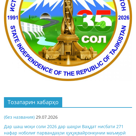
Тозатарин хабарҳо
(без названия)
29.07.2026
Дар шаш моҳи соли 2026 дар шаҳри Ваҳдат нисбати 271
нафар ноболиғ парвандаҳои ҳуқуқвайронкунии маъмурӣ