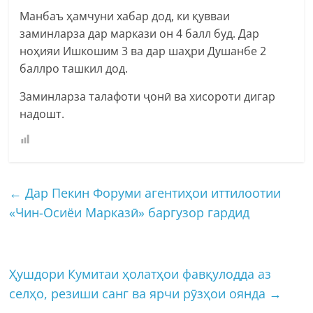
Манбаъ ҳамчуни хабар дод, ки қувваи
заминларза дар маркази он 4 балл буд. Дар
ноҳияи Ишкошим 3 ва дар шаҳри Душанбе 2
баллро ташкил дод.
Заминларза талафоти ҷонӣ ва хисороти дигар
надошт.
←
Дар Пекин Форуми агентиҳои иттилоотии
«Чин-Осиёи Марказӣ» баргузор гардид
Ҳушдори Кумитаи ҳолатҳои фавқулодда аз
селҳо, резиши санг ва ярчи рӯзҳои оянда
→