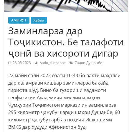
АМНИЯТ
Хабар
Заминларза дар
Тоҷикистон. Бе талафоти
ҷонӣ ва хисороти дигар
23.05.2023
sado_dushanbe
Садои Душанбе
22 майи соли 2023 соати 10:43 бо вақти маҳаллӣ
дар қаламрави кишвар заминларза бақайд
гирифта шуд. Бино ба гузориши Хадамоти
геофизикии Академияи миллии илмҳои
Ҷумҳурии Тоҷикистон маркази ин заминларза
295 километр ҷанубу шарқи шаҳри Душанбе, 60
километр ҷанубу ғарб аз ноҳияи Ишкошими
ВМКБ дар ҳудуди Афғонистон буд.