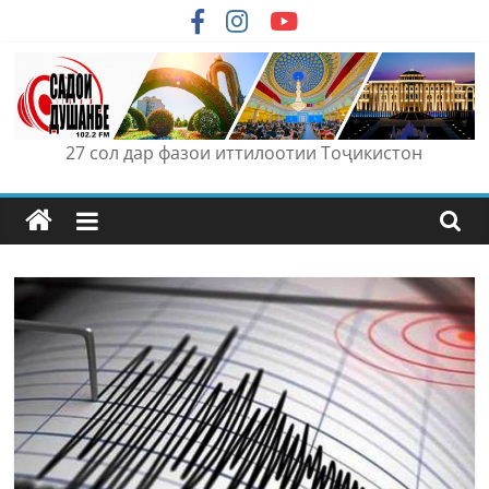
Skip
to
content
27 сол дар фазои иттилоотии Тоҷикистон