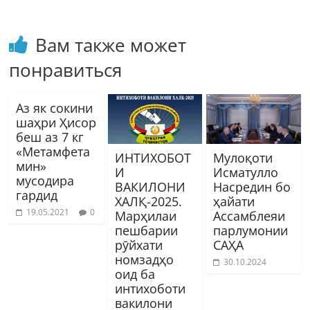
Вам также может
понравиться
Аз як сокини
шаҳри Ҳисор
беш аз 7 кг
«Метамфета
ИНТИХОБОТ
Мулоқоти
мин»
И
Исматулло
мусодира
ВАКИЛОНИ
Насредин бо
гардид
ХАЛҚ-2025.
ҳайати
19.05.2021
0
Марҳилаи
Ассамблеяи
пешбарии
парлумонии
рӯйхати
САҲА
номзадҳо
30.10.2024
оид ба
интихоботи
вакилони