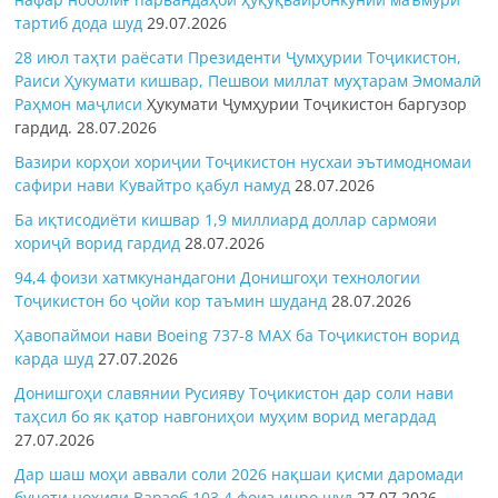
тартиб дода шуд
29.07.2026
28 июл таҳти раёсати Президенти Ҷумҳурии Тоҷикистон,
Раиси Ҳукумати кишвар, Пешвои миллат муҳтарам Эмомалӣ
Раҳмон
маҷлиси
Ҳукумати Ҷумҳурии Тоҷикистон баргузор
гардид.
28.07.2026
Вазири корҳои хориҷии Тоҷикистон нусхаи эътимодномаи
сафири нави Кувайтро қабул намуд
28.07.2026
Ба иқтисодиёти кишвар 1,9 миллиард доллар сармояи
хориҷӣ ворид гардид
28.07.2026
94,4 фоизи хатмкунандагони Донишгоҳи технологии
Тоҷикистон бо ҷойи кор таъмин шуданд
28.07.2026
Ҳавопаймои нави Boeing 737-8 MAX ба Тоҷикистон ворид
карда шуд
27.07.2026
Донишгоҳи славянии Русияву Тоҷикистон дар соли нави
таҳсил бо як қатор навгониҳои муҳим ворид мегардад
27.07.2026
Дар шаш моҳи аввали соли 2026 нақшаи қисми даромади
буҷети ноҳияи Варзоб 103,4 фоиз иҷро шуд
27.07.2026