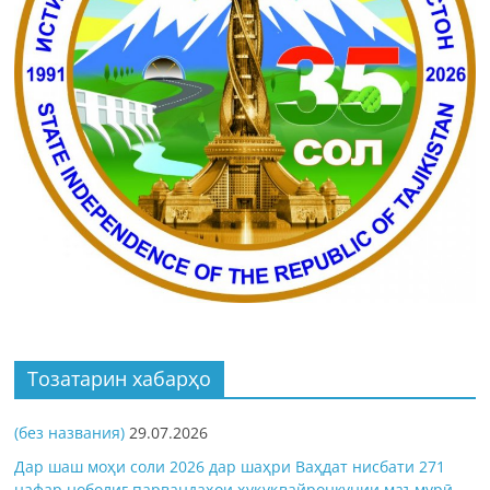
Тозатарин хабарҳо
(без названия)
29.07.2026
Дар шаш моҳи соли 2026 дар шаҳри Ваҳдат нисбати 271
нафар ноболиғ парвандаҳои ҳуқуқвайронкунии маъмурӣ