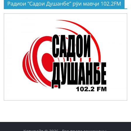
Радиои “Садои Душанбе” рӯи мавҷи 102.2FM