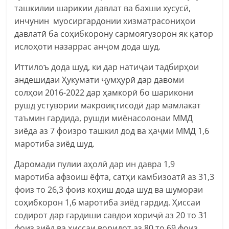
ташкилии шарикии давлат ва бахши хусусӣ,
инчунин муосиргардонии хизматрасониҳои
давлатӣ ба соҳибкорону сармоягузорон як қатор
ислоҳоти назаррас анҷом дода шуд.
Иттилоъ дода шуд, ки дар натиҷаи тадбирҳои
андешидаи Ҳукумати ҷумҳурӣ дар давоми
солҳои 2016-2022 дар ҳамкорӣ бо шарикони
рушд устувории макроиқтисодӣ дар мамлакат
таъмин гардида, рушди миёнасолонаи ММД
зиёда аз 7 фоизро ташкил дод ва ҳаҷми ММД 1,6
маротиба зиёд шуд.
Даромади пулии аҳолӣ дар ин давра 1,9
маротиба афзоиш ёфта, сатҳи камбизоатӣ аз 31,3
фоиз то 26,3 фоиз коҳиш дода шуд ва шумораи
соҳибкорон 1,6 маротиба зиёд гардид. Ҳиссаи
содирот дар гардиши савдои хориҷӣ аз 20 то 31
фоиз зиёд ва ҳиссаи воридот аз 80 то 69 фоиз