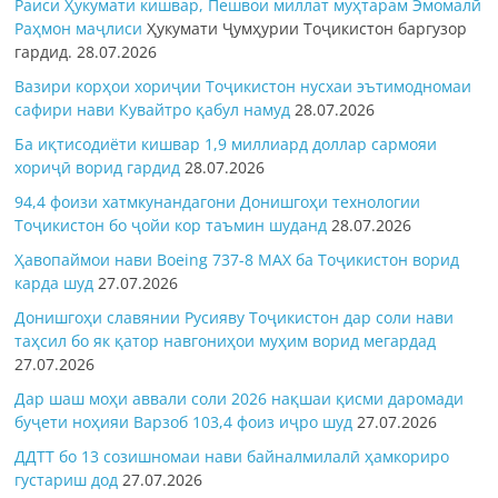
Раиси Ҳукумати кишвар, Пешвои миллат муҳтарам Эмомалӣ
Раҳмон
маҷлиси
Ҳукумати Ҷумҳурии Тоҷикистон баргузор
гардид.
28.07.2026
Вазири корҳои хориҷии Тоҷикистон нусхаи эътимодномаи
сафири нави Кувайтро қабул намуд
28.07.2026
Ба иқтисодиёти кишвар 1,9 миллиард доллар сармояи
хориҷӣ ворид гардид
28.07.2026
94,4 фоизи хатмкунандагони Донишгоҳи технологии
Тоҷикистон бо ҷойи кор таъмин шуданд
28.07.2026
Ҳавопаймои нави Boeing 737-8 MAX ба Тоҷикистон ворид
карда шуд
27.07.2026
Донишгоҳи славянии Русияву Тоҷикистон дар соли нави
таҳсил бо як қатор навгониҳои муҳим ворид мегардад
27.07.2026
Дар шаш моҳи аввали соли 2026 нақшаи қисми даромади
буҷети ноҳияи Варзоб 103,4 фоиз иҷро шуд
27.07.2026
ДДТТ бо 13 созишномаи нави байналмилалӣ ҳамкориро
густариш дод
27.07.2026