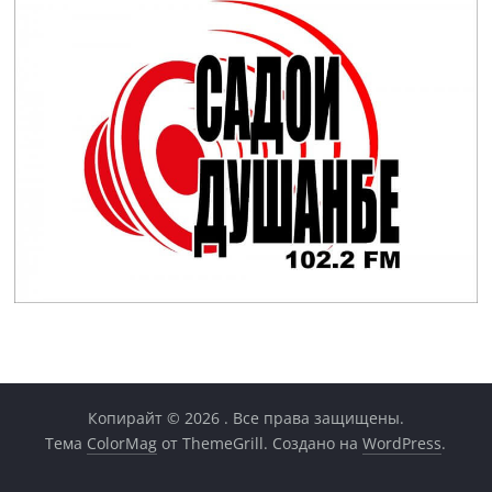
Копирайт © 2026
. Все права защищены.
Тема
ColorMag
от ThemeGrill. Создано на
WordPress
.