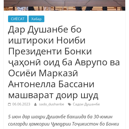
СИЁСАТ
Хабар
Дар Душанбе бо
иштироки Ноиби
Президенти Бонки
ҷаҳонӣ оид ба Аврупо ва
Осиёи Марказӣ
Антонелла Бассани
машварат доир шуд
06.06.2023
sado_dushanbe
Садои Душанбе
5 июн дар шаҳри Душанбе бахшида ба 30-юмин
солгарди ҳамкории Ҷумҳурии Тоҷикистон бо Бонки