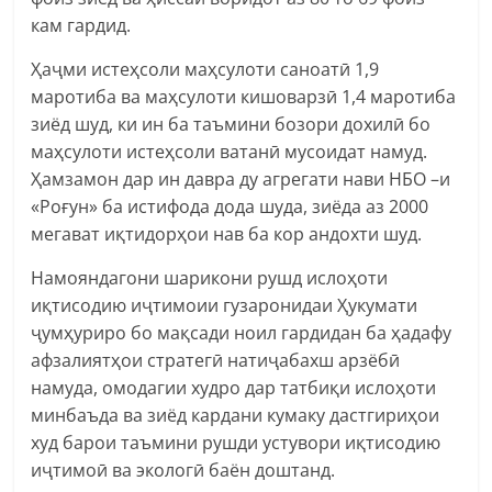
кам гардид.
Ҳаҷми истеҳсоли маҳсулоти саноатӣ 1,9
маротиба ва маҳсулоти кишоварзӣ 1,4 маротиба
зиёд шуд, ки ин ба таъмини бозори дохилӣ бо
маҳсулоти истеҳсоли ватанӣ мусоидат намуд.
Ҳамзамон дар ин давра ду агрегати нави НБО –и
«Роғун» ба истифода дода шуда, зиёда аз 2000
мегават иқтидорҳои нав ба кор андохти шуд.
Намояндагони шарикони рушд ислоҳоти
иқтисодию иҷтимоии гузаронидаи Ҳукумати
ҷумҳуриро бо мақсади ноил гардидан ба ҳадафу
афзалиятҳои стратегӣ натиҷабахш арзёбӣ
намуда, омодагии худро дар татбиқи ислоҳоти
минбаъда ва зиёд кардани кумаку дастгириҳои
худ барои таъмини рушди устувори иқтисодию
иҷтимоӣ ва экологӣ баён доштанд.