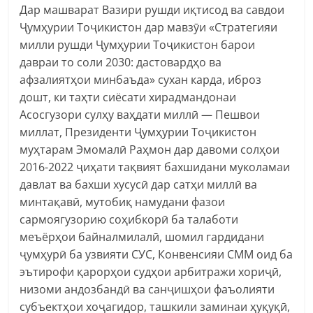
Дар машварат Вазири рушди иқтисод ва савдои
Ҷумҳурии Тоҷикистон дар мавзӯи «Стратегияи
милли рушди Ҷумҳурии Тоҷикистон барои
давраи то соли 2030: дастовардҳо ва
афзалиятҳои минбаъда» сухан карда, иброз
дошт, ки таҳти сиёсати хирадмандонаи
Асосгузори сулҳу ваҳдати миллӣ — Пешвои
миллат, Президенти Ҷумҳурии Тоҷикистон
муҳтарам Эмомалӣ Раҳмон дар давоми солҳои
2016-2022 ҷиҳати тақвият бахшидани муколамаи
давлат ва бахши хусусӣ дар сатҳи миллӣ ва
минтақавӣ, мутобиқ намудани фазои
сармоягузорию соҳибкорӣ ба талаботи
меъёрҳои байналмилалӣ, шомил гардидани
ҷумҳурӣ ба узвияти СУС, Конвенсияи СММ оид ба
эътирофи қарорҳои судҳои арбитражи хориҷӣ,
низоми андозбандӣ ва санҷишҳои фаъолияти
субъектҳои хоҷагидор, ташкили заминаи ҳуқуқӣ,