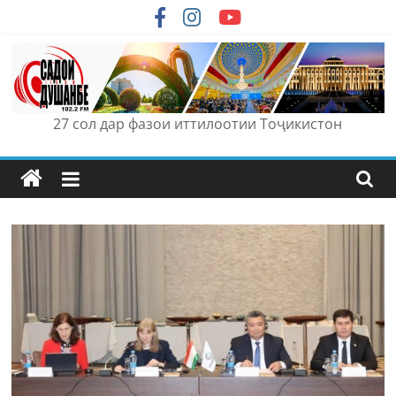
Skip
to
content
27 сол дар фазои иттилоотии Тоҷикистон