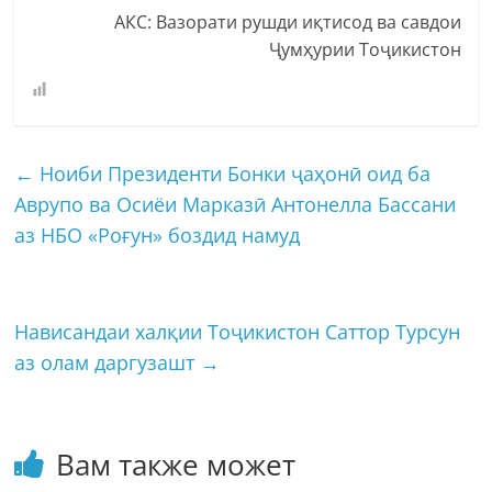
АКС: Вазорати рушди иқтисод ва савдои
Ҷумҳурии Тоҷикистон
←
Ноиби Президенти Бонки ҷаҳонӣ оид ба
Аврупо ва Осиёи Марказӣ Антонелла Бассани
аз НБО «Роғун» боздид намуд
Нависандаи халқии Тоҷикистон Саттор Турсун
аз олам даргузашт
→
Вам также может