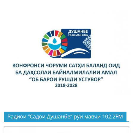
Радиои “Садои Душанбе” рӯи мавҷи 102.2FM