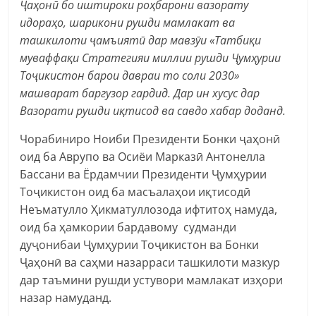
Ҷаҳонӣ бо иштироки роҳбарони вазорату
идораҳо, шарикони рушди мамлакат ва
ташкилоти ҷамъиятӣ дар мавзӯи «Татбиқи
муваффақи Стратегияи миллии рушди Ҷумҳурии
Тоҷикистон барои давраи то соли 2030»
машварат баргузор гардид. Дар ин хусус дар
Вазорати рушди иқтисод ва савдо хабар доданд.
Чорабиниро Ноиби Президенти Бонки ҷаҳонӣ
оид ба Аврупо ва Осиёи Марказӣ Антонелла
Бассани ва Ёрдамчии Президенти Ҷумҳурии
Тоҷикистон оид ба масъалаҳои иқтисодӣ
Неъматулло Ҳикматуллозода ифтитоҳ намуда,
оид ба ҳамкории бардавому судманди
дуҷонибаи Ҷумҳурии Тоҷикистон ва Бонки
Ҷаҳонӣ ва саҳми назарраси ташкилоти мазкур
дар таъмини рушди устувори мамлакат изҳори
назар намуданд.