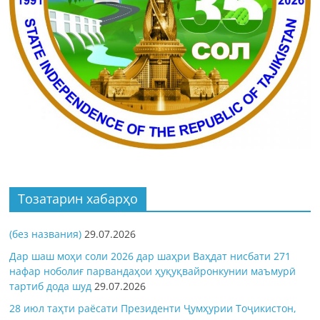
Тозатарин хабарҳо
(без названия)
29.07.2026
Дар шаш моҳи соли 2026 дар шаҳри Ваҳдат нисбати 271
нафар ноболиғ парвандаҳои ҳуқуқвайронкунии маъмурӣ
тартиб дода шуд
29.07.2026
28 июл таҳти раёсати Президенти Ҷумҳурии Тоҷикистон,