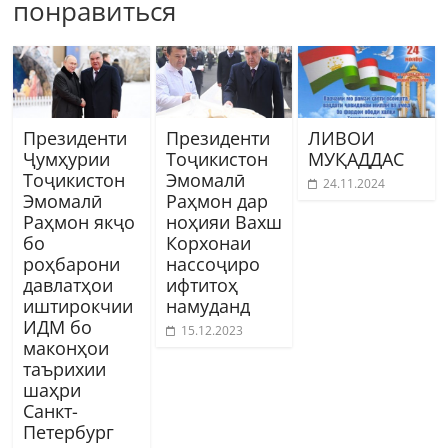
понравиться
Президенти
Президенти
ЛИВОИ
Ҷумҳурии
Тоҷикистон
МУҚАДДАС
Тоҷикистон
Эмомалӣ
24.11.2024
Эмомалӣ
Раҳмон дар
Раҳмон якҷо
ноҳияи Вахш
бо
Корхонаи
роҳбарони
нассоҷиро
давлатҳои
ифтитоҳ
иштирокчии
намуданд
ИДМ бо
15.12.2023
маконҳои
таърихии
шаҳри
Санкт-
Петербург