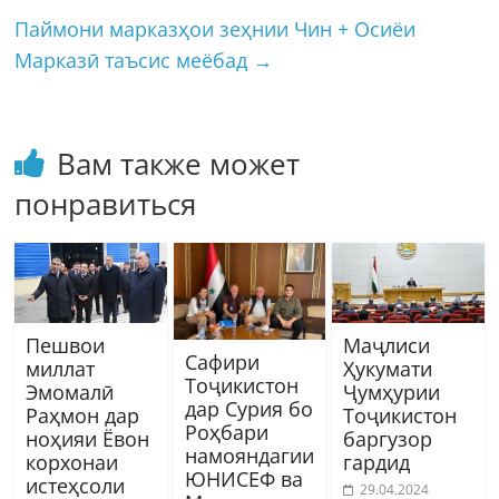
Паймони марказҳои зеҳнии Чин + Осиёи
Марказӣ таъсис меёбад
→
Вам также может
понравиться
Пешвои
Маҷлиси
Сафири
миллат
Ҳукумати
Тоҷикистон
Эмомалӣ
Ҷумҳурии
дар Сурия бо
Раҳмон дар
Тоҷикистон
Роҳбари
ноҳияи Ёвон
баргузор
намояндагии
корхонаи
гардид
ЮНИСЕФ ва
истеҳсоли
29.04.2024