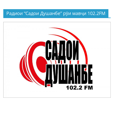
Радиои “Садои Душанбе” рӯи мавҷи 102.2FM