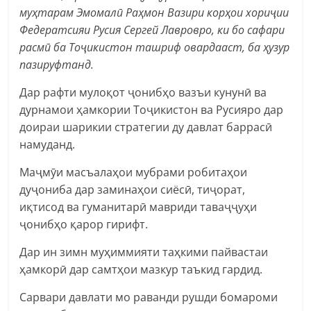
муҳтарам Эмомалӣ Раҳмон Вазири корҳои хориҷии
Федератсияи Русия Сергей Лавровро, ки бо сафари
расмӣ ба Тоҷикистон ташриф овардааст, ба ҳузур
пазируфтанд.
Дар рафти мулоқот ҷонибҳо вазъи кунунӣ ва
дурнамои ҳамкории Тоҷикистон ва Русияро дар
доираи шарикии стратегии ду давлат баррасӣ
намуданд.
Маҷмӯи масъалаҳои мубрами робитаҳои
дуҷониба дар заминаҳои сиёсӣ, тиҷорат,
иқтисод ва гуманитарӣ мавриди таваҷҷуҳи
ҷонибҳо қарор гирифт.
Дар ин зимн муҳиммияти таҳкими пайвастаи
ҳамкорӣ дар самтҳои мазкур таъкид гардид.
Сарвари давлати мо раванди рушди бомароми