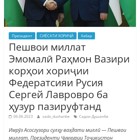
Президент
СИЁСАТИ ХОРИҶӢ
Хабар
Пешвои миллат
Эмомалӣ Раҳмон Вазири
корҳои хориҷии
Федератсияи Русия
Сергей Лавровро ба
ҳузур пазируфтанд
06.06.2023
sado_dushanbe
Садои Душанбе
Имрӯз Асосгузори сулҳу ваҳдати миллӣ — Пешвои
миллат, Президенти Ҷумҳурии Тоҷикистон