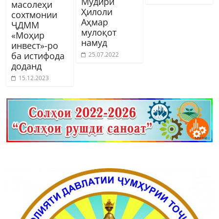
Мудири
масолеҳи
Ҳилоли
сохтмонии
Аҳмар
ҶДММ
мулоқот
«Моҳир
намуд
инвест»-ро
ба истифода
25.07.2022
доданд
15.12.2023