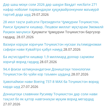
Дар шаш моҳи соли 2026 дар шаҳри Ваҳдат нисбати 271
нафар ноболиғ парвандаҳои ҳуқуқвайронкунии маъмурӣ
тартиб дода шуд
29.07.2026
28 июл таҳти раёсати Президенти Ҷумҳурии Тоҷикистон,
Раиси Ҳукумати кишвар, Пешвои миллат муҳтарам Эмомалӣ
Раҳмон
маҷлиси
Ҳукумати Ҷумҳурии Тоҷикистон баргузор
гардид.
28.07.2026
Вазири корҳои хориҷии Тоҷикистон нусхаи эътимодномаи
сафири нави Кувайтро қабул намуд
28.07.2026
Ба иқтисодиёти кишвар 1,9 миллиард доллар сармояи
хориҷӣ ворид гардид
28.07.2026
94,4 фоизи хатмкунандагони Донишгоҳи технологии
Тоҷикистон бо ҷойи кор таъмин шуданд
28.07.2026
Ҳавопаймои нави Boeing 737-8 MAX ба Тоҷикистон ворид
карда шуд
27.07.2026
Донишгоҳи славянии Русияву Тоҷикистон дар соли нави
таҳсил бо як қатор навгониҳои муҳим ворид мегардад
27.07.2026