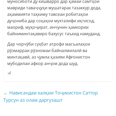
муносиботи ду кишварро дар ҳамаи самтҳои
мавриди таваҷҷуҳи мушатарак тазаккур дода,
аҳаммияти таҳкиму тавсеаи робитаҳои
дуҷониба дар соҳаҳои мухталифи иқтисод,
маориф, муҳоҷират, инчунин ҳамкории
байниминтақавиро бахусус таъкид намуданд.
Дар чорчӯби суҳбат атрофи масъалаҳои
рӯзмарраи рӯзномаи байналмилалӣ ва
минтақавӣ, аз ҷумла қазияи Афғонистон
мубодилаи афкор анҷом дода шуд.
←
Нависандаи халқии Тоҷикистон Саттор
Турсун аз олам даргузашт