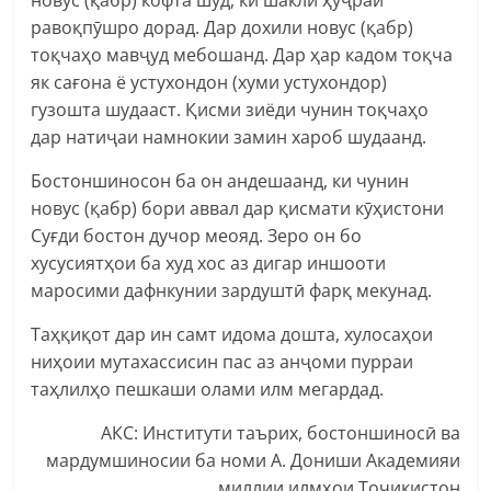
равоқпӯшро дорад. Дар дохили новус (қабр)
тоқчаҳо мавҷуд мебошанд. Дар ҳар кадом тоқча
як сағона ё устухондон (хуми устухондор)
гузошта шудааст. Қисми зиёди чунин тоқчаҳо
дар натиҷаи намнокии замин хароб шудаанд.
Бостоншиносон ба он андешаанд, ки чунин
новус (қабр) бори аввал дар қисмати кӯҳистони
Суғди бостон дучор меояд. Зеро он бо
хусусиятҳои ба худ хос аз дигар иншооти
маросими дафнкунии зардуштӣ фарқ мекунад.
Таҳқиқот дар ин самт идома дошта, хулосаҳои
ниҳоии мутахассисин пас аз анҷоми пурраи
таҳлилҳо пешкаши олами илм мегардад.
АКС: Институти таърих, бостоншиносӣ ва
мардумшиносии ба номи А. Дониши Академияи
миллии илмҳои Тоҷикистон