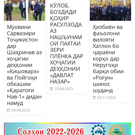
КӮЛОБ.
БОЗДИДИ
ҚОҲИР
РАСУЛЗОДА
Муовини
Ҳизбиён ва
АЗ
Сарвазири
фаъолони
НАШЪУНАМ
Тоҷикистон
вилояти
ОИ ПАХТАИ
дар
Хатлон бо
ЗЕРИ
Шаҳринав аз
ҷараёни
ПЛЁНКА ДАР
хоҷагии
корҳо дар
ХОҶАГИИ
деҳқонии
Неругоҳи
ДЕҲҚОНИИ
«Кишоварз»
барқи обии
«ДАВЛАТ
ва Пойгоҳи
«Роғун»
НАЗАР»
обкашии
шинос
10.04.2025
«Қаратоғи
шуданд
Нав-1» дидан
03.11.2023
намуд
04.04.2023