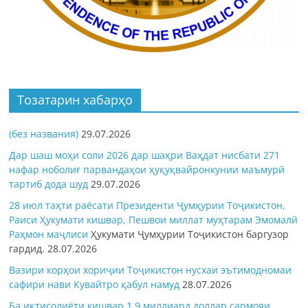
Тозатарин хабарҳо
(без названия)
29.07.2026
Дар шаш моҳи соли 2026 дар шаҳри Ваҳдат нисбати 271
нафар ноболиғ парвандаҳои ҳуқуқвайронкунии маъмурӣ
тартиб дода шуд
29.07.2026
28 июл таҳти раёсати Президенти Ҷумҳурии Тоҷикистон,
Раиси Ҳукумати кишвар, Пешвои миллат муҳтарам Эмомалӣ
Раҳмон
маҷлиси
Ҳукумати Ҷумҳурии Тоҷикистон баргузор
гардид.
28.07.2026
Вазири корҳои хориҷии Тоҷикистон нусхаи эътимодномаи
сафири нави Кувайтро қабул намуд
28.07.2026
Ба иқтисодиёти кишвар 1,9 миллиард доллар сармояи