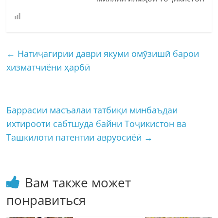
←
Натиҷагирии даври якуми омӯзишӣ барои
хизматчиёни ҳарбӣ
Баррасии масъалаи татбиқи минбаъдаи
ихтирооти сабтшуда байни Тоҷикистон ва
Ташкилоти патентии авруосиёӣ
→
Вам также может
понравиться