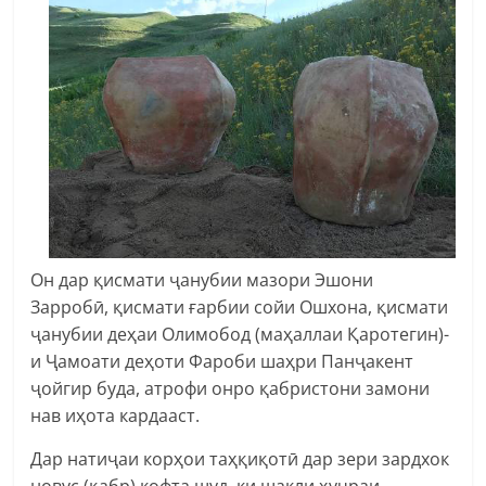
Он дар қисмати ҷанубии мазори Эшони
Зарробӣ, қисмати ғарбии сойи Ошхона, қисмати
ҷанубии деҳаи Олимобод (маҳаллаи Қаротегин)-
и Ҷамоати деҳоти Фароби шаҳри Панҷакент
ҷойгир буда, атрофи онро қабристони замони
нав иҳота кардааст.
Дар натиҷаи корҳои таҳқиқотӣ дар зери зардхок
новус (қабр) кофта шуд, ки шакли ҳуҷраи