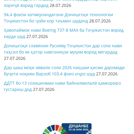
хориҷӣ ворид гардид
28.07.2026
94,4 фоизи хатмкунандагони Донишгоҳи технологии
Тоҷикистон бо ҷойи кор таъмин шуданд
28.07.2026
Ҳавопаймои нави Boeing 737-8 MAX ба Тоҷикистон ворид
карда шуд
27.07.2026
Донишгоҳи славянии Русияву Тоҷикистон дар соли нави
таҳсил бо як қатор навгониҳои муҳим ворид мегардад
27.07.2026
Дар шаш моҳи аввали соли 2026 нақшаи қисми даромади
буҷети ноҳияи Варзоб 103,4 фоиз иҷро шуд
27.07.2026
ДДТТ бо 13 созишномаи нави байналмилалӣ ҳамкориро
густариш дод
27.07.2026