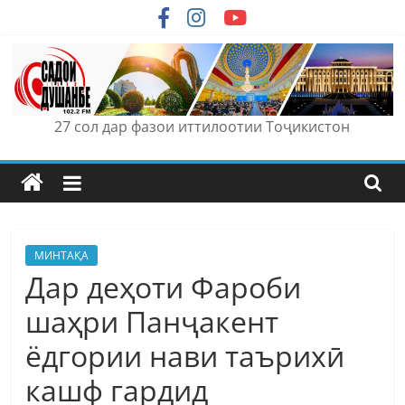
Skip
to
content
27 сол дар фазои иттилоотии Тоҷикистон
МИНТАҚА
Дар деҳоти Фароби
шаҳри Панҷакент
ёдгории нави таърихӣ
кашф гардид