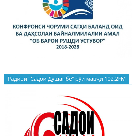
Радиои “Садои Душанбе” рӯи мавҷи 102.2FM