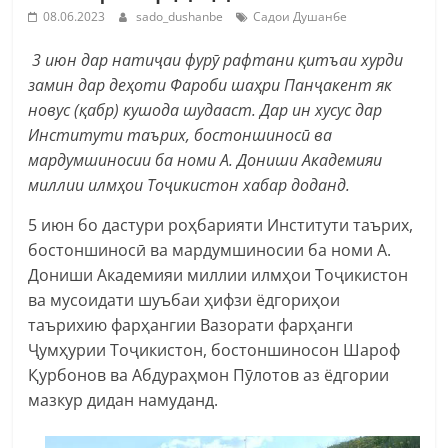
08.06.2023
sado_dushanbe
Садои Душанбе
3 июн дар натиҷаи фурӯ рафтани қитъаи хурди
замин дар деҳоти Фароби шаҳри Панҷакент як
новус (қабр) кушода шудааст. Дар ин хусус дар
Институти таърих, бостоншиносӣ ва
мардумшиносии ба номи А. Дониши Академияи
миллии илмҳои Тоҷикистон хабар доданд.
5 июн бо дастури роҳбарияти Институти таърих,
бостоншиносӣ ва мардумшиносии ба номи А.
Дониши Академияи миллии илмҳои Тоҷикистон
ва мусоидати шуъбаи ҳифзи ёдгориҳои
таърихию фарҳангии Вазорати фарҳанги
Ҷумҳурии Тоҷикистон, бостоншиносон Шароф
Қурбонов ва Абдураҳмон Пӯлотов аз ёдгории
мазкур дидан намуданд.